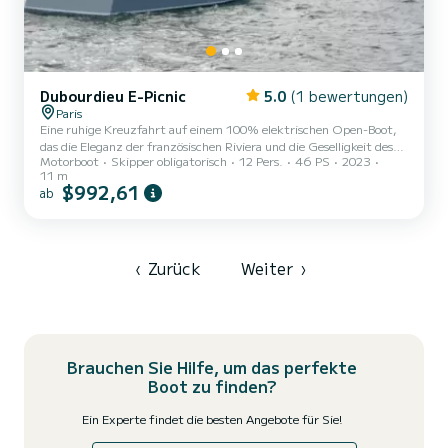
Dubourdieu E-Picnic
5.0
(1 bewertungen)
Paris
Eine ruhige Kreuzfahrt auf einem 100% elektrischen Open-Boot,
das die Eleganz der französischen Riviera und die Geselligkeit des
Motorboot
Skipper obligatorisch
12 Pers.
46 PS
2023
Bassin d'Arcachon vereint? Schiff ahoi für 1,5 Stunden ruhige
11 m
Kreuzfahrt ab der Brücke Alexandre III. Zögern Sie nicht, uns Ihre
$992,61
ab
Wünsche für diese außergewöhnliche Kreuzfahrt mitzuteilen. ---
Entworfen und hergestellt in Frankreich, am Bassin d'Arcachon,
von der renommierten Werft Dubourdieu, verbindet unsere Flotte
aus 100% elektrischen Booten Komfort und leise Na...
‹
Zurück
Weiter
›
Brauchen Sie Hilfe, um das perfekte
Boot zu finden?
Ein Experte findet die besten Angebote für Sie!