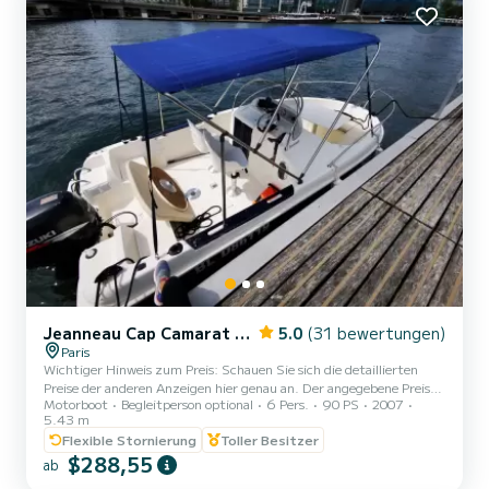
einer tie...
Jeanneau Cap Camarat 545 WA
5.0
(31 bewertungen)
Paris
Wichtiger Hinweis zum Preis: Schauen Sie sich die detaillierten
Preise der anderen Anzeigen hier genau an. Der angegebene Preis
Motorboot
Begleitperson optional
6 Pers.
90 PS
2007
gilt für einen halben Tag für 3 Stunden Navigation am Vormittag
5.43 m
oder Nachmittag für 6 Personen kein Aufpreis (250€ bis 410€ je
Flexible Stornierung
Toller Besitzer
nach Zeitraum) Andere kürzere, günstigere Zeiträume auf Anfrage
$288,55
möglich. Möglichkeit, zusätzlich Wasserskiausrüstung zu mieten.
ab
Dieser Zeitpunkt ist Geeignet zum Überqueren Paris nach Bercy ab