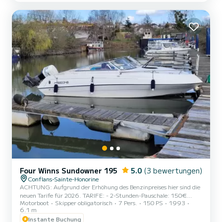
Boulogne und zurück. Für alle anderen Anfragen...
Four Winns Sundowner 195
5.0
(3 bewertungen)
Conflans-Sainte-Honorine
ACHTUNG: Aufgrund der Erhöhung des Benzinpreises hier sind die
neuen Tarife für 2026. TARIFE: - 2-Stunden-Pauschale: 150€
Motorboot
Skipper obligatorisch
7 Pers.
150 PS
1993
(+80€ Benzin zusätzlich vor Ort zu zahlen) - Halbtagesausflug (3
6.1 m
Stunden): 200€ (+120€ Benzin zusätzlich vor Ort zu zahlen) -
Instante Buchung
Halbtagesausflug mit Ihrem Picknick (4 Stunden): 250€ (+160€