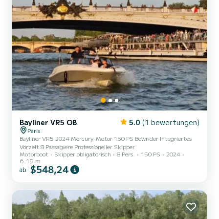
Bayliner VR5 OB
5.0
(1 bewertungen)
Paris
Bayliner VR5 2024 Mercury-Motor 150 PS Bowrider Integriertes
Vorzelt 8 Passagiere Professioneller Skipper
Motorboot
Skipper obligatorisch
8 Pers.
150 PS
2024
6.19 m
$548,24
ab