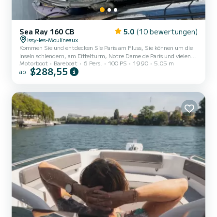
Sea Ray 160 CB
5.0
(10 bewertungen)
Issy-les-Moulineaux
Kommen Sie und entdecken Sie Paris am Fluss, Sie können um die
Inseln schlendern, am Eiffelturm, Notre Dame de Paris und vielen
Motorboot
Bareboat
6 Pers.
100 PS
1990
5.05 m
anderen berühmten Brücken und Denkmälern vorbeigehen, den
$288,55
ab
Saint-Martin-Kanal und das Vilette-Becken
entlangfahren.Rutschen Enthusiasten können im nur wenige
Kilometer entfernten Suresnes-Geschwindigkeitsbereich wach
werden! Ein Boot, das sowohl benutzerfreundlich als auch
leistungsstark ist und über einen Yamaha 4T-Motor mit 100 PS
verfügt, der von einem Fachmann gewart...