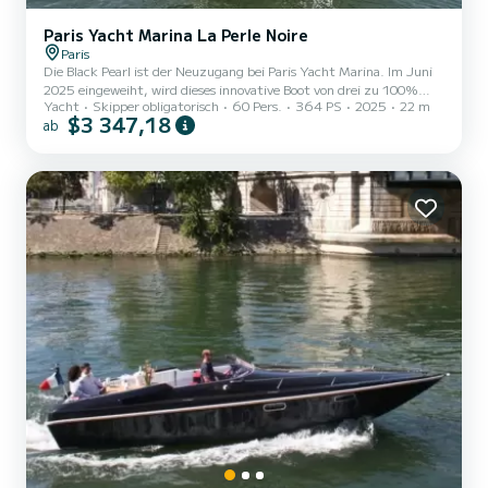
Paris Yacht Marina La Perle Noire
Paris
Die Black Pearl ist der Neuzugang bei Paris Yacht Marina. Im Juni
2025 eingeweiht, wird dieses innovative Boot von drei zu 100%
Yacht
Skipper obligatorisch
60 Pers.
364 PS
2025
22 m
elektrischen Motoren angetrieben und in Zusammenarbeit mit
$3 347,18
ab
französischen Unternehmen entwickelt. Es ist auch mit
Solarpaneelen ausgestattet, die seine Energieautonomie
optimieren. Es gewährleistet so ein geräuschloses Segeln und bietet
ein einzigartiges Erlebnis für private Empfänge. Mit Platz für bis
zu 60 Personen bei einem Cocktail oder 30 Gästen bei einem
sitzenden...