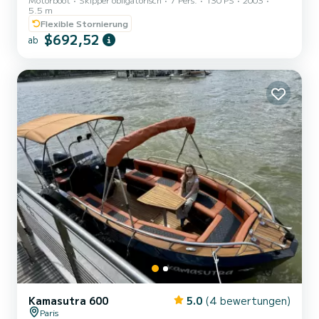
Ausflug bei Sonnenuntergang< br> Ausflug mit Freunden
5.5 m
Flexible Stornierung
$692,52
ab
Kamasutra 600
5.0
(4 bewertungen)
Paris