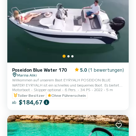
Poseidon Blue Water 170
5.0
(1 bewertungen)
Marina Aliki
Willkommen auf unserem Boot EYRYALH POSEIDON BLUE
WATER! EYRYALH ist ein schnelles und bequemes Boot. Es bietet
Motorboot
Skipper optional
6 Pers.
34 PS
2022
5 m
Platz für Familien, Paare und Freunde. Sie haben die Möglichkeit,
alle schönen und versteckten Strände rund um Paros zu sehen. Wir
Toller Besitzer
Ohne Führerschein
freuen uns darauf, Sie auf unserem Boot willkommen zu heißen!
$184,67
ab