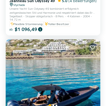
Jeanneau Sun Odyssey 49
5.0
(4 bewertungen)
Vlychada
Unsere Yacht Sun Odyssey 49 kombiniert erfolgreich
zeitgenössischen Stil und Harmonie und respektiert dabei das Erbe
Segelboot
Skipper obligatorisch
8 Pers.
4 Kabinen
2004
des Designunternehmens. Dieses Segelboot von 49 Fuß hat das
14.72 m
Cruisen revolutioniert: Sie ist das einzige Segelboot in ihrer
Flexible Stornierung
Toller Besitzer
Kategorie, das sich ohne Hindernisse über das Deck bewegen lässt.
$1 096,49
Das Leben an Bord war noch nie so einfach und komfortabel. Wir
ab
machen 2 halbtägige Kreuzfahrten pro Tag und besuchen alle
Highlights von Santorini: Roter und weißer Strand, Leuchtturm,
Vulkan...