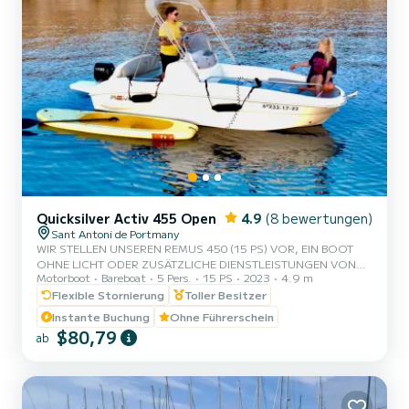
Quicksilver Activ 455 Open
4.9
(8 bewertungen)
Sant Antoni de Portmany
WIR STELLEN UNSEREN REMUS 450 (15 PS) VOR, EIN BOOT
OHNE LICHT ODER ZUSÄTZLICHE DIENSTLEISTUNGEN VON
Motorboot
Bareboat
5 Pers.
15 PS
2023
4.9 m
EINEM SKIPPER, MIT PLATZ FÜR 5 PERSONEN. IN UNSEREM
MIETANGEBOT SIND GRATIS PADDLE-SURFEN UND
Flexible Stornierung
Toller Besitzer
SCHNORCHEL-MASKEN ENTHALTEN. MIT DIESEM BOOT WIRST
Instante Buchung
Ohne Führerschein
DU EIN UNVERGESSLICHES ERLEBNIS AUF DER INSEL IBIZA
$80,79
ab
ERLEBEN. **PROMOTION FÜR PAARE, FRAGE NACH DEINEM
GESCHENK BEI DEINEM ERLEBNIS.** VORTEILE DIESES BOOTS
ZU BUCHEN: • BESTES PREIS-LEISTUNGS-VERHÄLTNIS. • OHNE
SKIPPER. • PLATZ FÜR 5 PERSONEN....