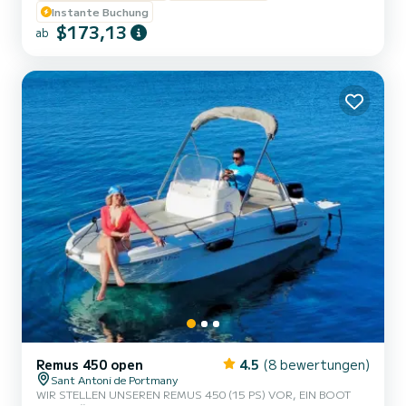
Schnorchelmasken, ZUSÄTZLICH GRATIS MARINE-BOOSTER
Instante Buchung
NAVBOO!! 4. Mindestnavigationslizenz erforderlich, außerdem
$173,13
ab
bieten wir vor Ihrem Erlebnis eine Bootseinweisung an, sodass Sie
keine Erfahrung benötigen. 5. Maximale Sicherheit, Versicherung
inbegri...
Remus 450 open
4.5
(8 bewertungen)
Sant Antoni de Portmany
WIR STELLEN UNSEREN REMUS 450 (15 PS) VOR, EIN BOOT