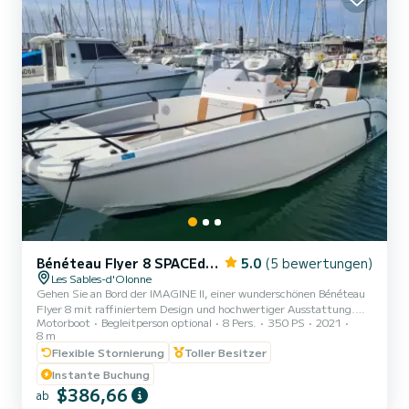
Bénéteau Flyer 8 SPACEdeck
5.0
(5 bewertungen)
Les Sables-d'Olonne
Gehen Sie an Bord der IMAGINE II, einer wunderschönen Bénéteau
Flyer 8 mit raffiniertem Design und hochwertiger Ausstattung.
Motorboot
Begleitperson optional
8 Pers.
350 PS
2021
Mit ihrem Teakholzdeck, den großzügigen Wohnbereichen im Bug
8 m
und Heck, dem komfortablen Bolster, der funktionalen Küchenzeile
Flexible Stornierung
Toller Besitzer
und dem gemütlichen Salon ist diese Yacht so konzipiert, dass sie
Spaß und Komfort miteinander verbindet. Die IMAGINE II wird von
Instante Buchung
einem leistungsstarken 350 PS Mercury L6-Motor angetrieben
$386,66
ab
und garantiert Ihnen dynamische und sichere Fahrten. Am Zie...