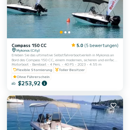
Compass 150 CC
5.0
(5 bewertungen)
Mykonos (City)
Erleben Sie das ultimative Selbstfahrerbootverleih in Mykonos an
Bord des Compass 150 CC, einem modernen, sicheren und einfach
Motorboot
Bareboat
4 Pers.
40 PS
2023
4.55 m
zu handhabenden kleinen Boot ohne Lizenz. Perfekt für private
Bootsausflüge, Familienbootabenteuer, romantische Ausflüge und
Flexible Stornierung
Toller Besitzer
All-Inclusive-Tageskreuzfahrten zur Südküste von Mykonos,
Ohne Führerschein
Dragonisi, Rhenia und Delos Island. Unser Compass 150 CC
$253,92
ab
ermöglicht es Ihnen, diese atemberaubenden Orte in Ihrem eigenen
Tempo zu erkunden. Keine Lizenz erforderlich, was es ideal für
Anfä...