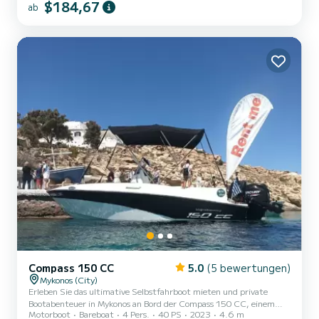
auf unserem Boot begrüßen zu dürfen!
$184,67
ab
Compass 150 CC
5.0
(5 bewertungen)
Mykonos (City)
Erleben Sie das ultimative Selbstfahrboot mieten und private
Bootabenteuer in Mykonos an Bord der Compass 150 CC, einem
Motorboot
Bareboat
4 Pers.
40 PS
2023
4.6 m
modernen, sicheren und einfach zu handhabenden kleinen Boot