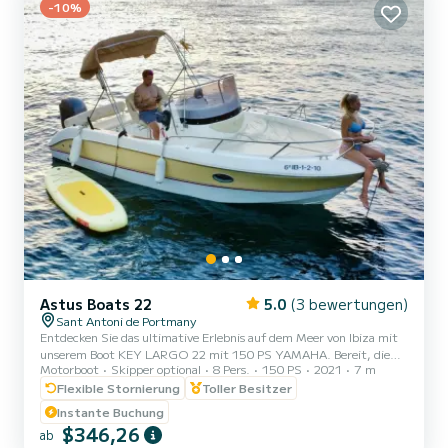
-10%
Astus Boats 22
5.0
(3 bewertungen)
Sant Antoni de Portmany
Entdecken Sie das ultimative Erlebnis auf dem Meer von Ibiza mit
unserem Boot KEY LARGO 22 mit 150 PS YAMAHA. Bereit, die
Motorboot
Skipper optional
8 Pers.
150 PS
2021
7 m
kristallklaren Gewässer von Ibiza zu erkunden? Mit unserem KEY
LARGO 22 PREMIUN BOAT 150CV Yamaha können Sie ein
Flexible Stornierung
Toller Besitzer
unglaubliches nautisches Abenteuer erleben. Entspannen Sie sich
Instante Buchung
einfach und genießen Sie! Warum uns wählen? 1. MINDESTENS
$346,26
ab
EINEN PNB-NAVIGATIONSLIZENZ HABEN. Wir bieten Ihnen vor