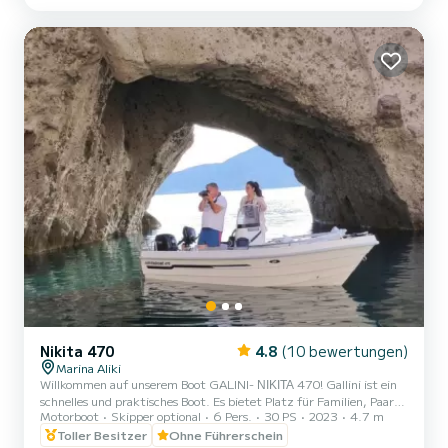
Nikita 470
4.8
(10 bewertungen)
Marina Aliki
Willkommen auf unserem Boot GALINI- ΝΙΚΙΤΑ 470! Gallini ist ein
schnelles und praktisches Boot. Es bietet Platz für Familien, Paare
Motorboot
Skipper optional
6 Pers.
30 PS
2023
4.7 m
und Freunde. Sie haben die Möglichkeit, alle schönen und
versteckten Strände rund um Paros zu sehen. Wir freuen uns, Sie
Toller Besitzer
Ohne Führerschein