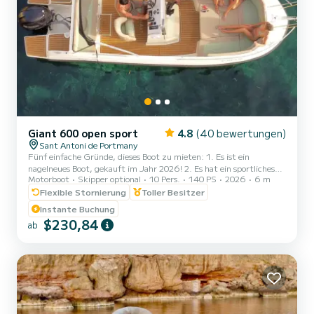
Giant 600 open sport
4.8
(40 bewertungen)
Sant Antoni de Portmany
Fünf einfache Gründe, dieses Boot zu mieten: 1. Es ist ein
nagelneues Boot, gekauft im Jahr 2026! 2. Es hat ein sportliches
Motorboot
Skipper optional
10 Pers.
140 PS
2026
6 m
und gleichzeitig elegantes Aussehen. 3. Es hat einen großen
Freibord, der das Segeln sehr stabil und komfortabel macht, ein
Flexible Stornierung
Toller Besitzer
Offenes Boot. 4. Das breite Verdeck spendet genügend Schatten,
Instante Buchung
um entweder an Deck zu sonnen oder im Schatten am Heck zu
$230,84
ab
bleiben. 5. DAS EINZIGE BOOT IN SEINER KATEGORIE 6 METER
FÜR 10 PERSONEN. Es ist vollgepackt mit Extras:
Edelstahlausfü...