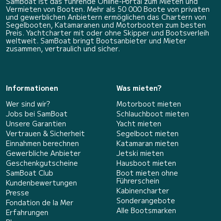
SamBoat ist das führende Online-Portal zum Mieten und
Vermieten von Booten. Mehr als 50 000 Boote von privaten
und gewerblichen Anbietern ermöglichen das Chartern von
Segelbooten, Katamaranen und Motorbooten zum besten
Preis. Yachtcharter mit oder ohne Skipper und Bootsverleih
weltweit. SamBoat bringt Bootsanbieter und Mieter
zusammen, vertraulich und sicher.
Informationen
Was mieten?
Wer sind wir?
Motorboot mieten
Jobs bei SamBoat
Schlauchboot mieten
Unsere Garantien
Yacht mieten
Vertrauen & Sicherheit
Segelboot mieten
Einnahmen berechnen
Katamaran mieten
Gewerbliche Anbieter
Jetski mieten
Geschenkgutscheine
Hausboot mieten
SamBoat Club
Boot mieten ohne
Führerschein
Kundenbewertungen
Kabinencharter
Presse
Sonderangebote
Fondation de la Mer
Alle Bootsmarken
Erfahrungen