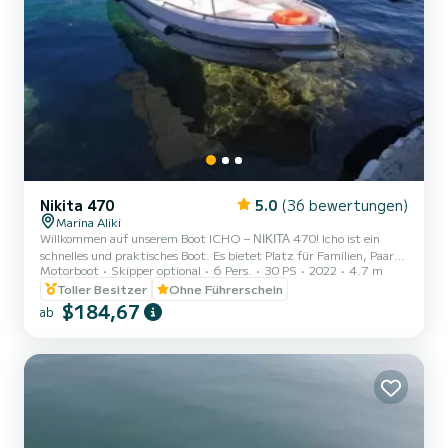
Nikita 470
5.0
(36 bewertungen)
Marina Aliki
Willkommen auf unserem Boot ICHO – ΝΙΚΙΤΑ 470! Icho ist ein
schnelles und praktisches Boot. Es bietet Platz für Familien, Paare
Motorboot
Skipper optional
6 Pers.
30 PS
2022
4.7 m
und Freunde. Sie haben die Möglichkeit, alle schönen und
versteckten Strände rund um Paros zu sehen. Wir freuen uns, Sie
Toller Besitzer
Ohne Führerschein
auf unserem Boot begrüßen zu dürfen!
$184,67
ab