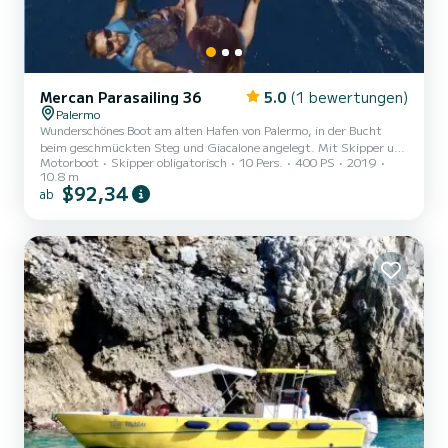
Mercan Parasailing 36
5.0
(1 bewertungen)
Palermo
Wunderschönes Boot am alten Hafen von Palermo, in der Bucht
beim geschmückten Steg und Giacalone angelegt. Mit Skipper und
Motorboot
Skipper obligatorisch
10 Pers.
400 PS
2019
Rettungspersonal für Parasailing, ausgestattet mit einem
10.8 m
Innenbordmotor Yanmar LY400 PS und einer Reisegeschwindigkeit
$92,34
ab
von 25 Knoten. Das Boot ist für Wassersportarten wie Parasailing
oder Küstentouren zu den malerischsten Buchten geeignet, mit
Stopps, um die Königin-Regina-Grotte von Villa Igea, den Golf von
Mondello, den Capo Gallo und die Isola delle Femmine zu
besuchen,...