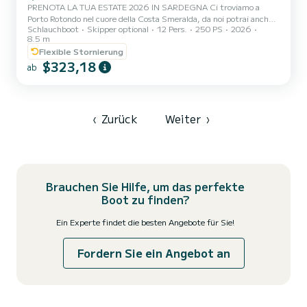
PRENOTA LA TUA ESTATE 2026 IN SARDEGNA Ci troviamo a
Porto Rotondo nel cuore della Costa Smeralda, da noi potrai anche
Schlauchboot
Skipper optional
12 Pers.
250 PS
2026
trovare il parcheggio della tua macchina custodito ed anche un
8.5 m
piccolo bar per potersi rilassare guardando il nostro meraviglioso
Flexible Stornierung
mare. In questo bellissimo gommone possiamo trovarci: .Doccetta
$323,18
.1 Bagno .frigorifero .Tendalino copri sole .Usb .Motore Mercury
ab
2024 200hp .Tappezzeria completa .Borsa ghiaccio .Musica Itinerari
personalizzati per il golfo di orosei, cala luna,...
‹
Zurück
Weiter
›
Brauchen Sie Hilfe, um das perfekte
Boot zu finden?
Ein Experte findet die besten Angebote für Sie!
Fordern Sie ein Angebot an