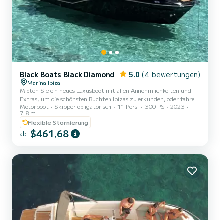
Black Boats Black Diamond
5.0
(4 bewertungen)
Marina Ibiza
Mieten Sie ein neues Luxusboot mit allen Annehmlichkeiten und
Extras, um die schönsten Buchten Ibizas zu erkunden, oder fahren
Motorboot
Skipper obligatorisch
11 Pers.
300 PS
2023
Sie nach Formentera. Große Kapazität für 11 Personen. Bimini-Top
7.8 m
für Schatten. Großes Solariumbett im Bug und Heck.
Flexible Stornierung
Frischwasserdusche im Heck. Neuester Modellsound Bluetooth-
$461,68
Verbindung mit 6 Lautsprechern, 1 Subwoofer, 1 elektrischer
ab
Deckel, 3 Kühlschränke, Esstisch im Heck und in der Kabine,
Paddelbrett, Navbow, Churros zum Schwimmen, Schnorchel,
Innenbadezimmer, große...