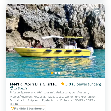
verfügt Annezia Star über 3 Toiletten mit Dusche. Dieses Boot ist
mit einem Rollgroßsegel und einer Rollgenua ausgest...
FM41 di Morri D. e G. srl FM41
5.0
(5 bewertungen)
La Spezia
Private Speise- und Weintour mit Verkostung von Austern,
Meeresfrüchten, Focaccia, Pizza, Obst, Weinen und Getränken,
Motorboot
Skipper obligatorisch
12 Pers.
150 PS
2023
während Sie den herrlichen Golf der Dichter von Tellaro bis
8.8 m
Portovenere, von den Palmaria- und Tino-Inseln bis zu den Toren der
Flexible Stornierung
Cinque Terre bewundern, mit Badestopps in den wunderschönen