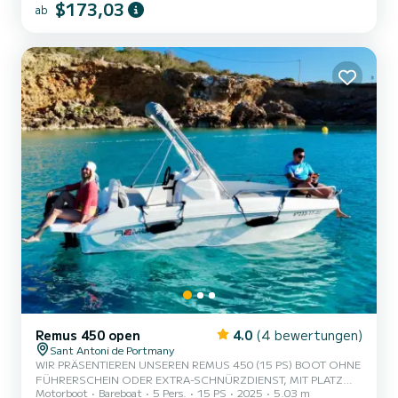
$173,03
ab
bieten wir vor Ihrem Erlebnis eine Bootseinweisung an, sodass Sie
keine Erfahrung benötigen. 5. Maximale Sicherheit, Versicherung
inbegri...
Remus 450 open
4.0
(4 bewertungen)
Sant Antoni de Portmany
WIR PRÄSENTIEREN UNSEREN REMUS 450 (15 PS) BOOT OHNE
FÜHRERSCHEIN ODER EXTRA-SCHNÜRZDIENST, MIT PLATZ
Motorboot
Bareboat
5 Pers.
15 PS
2025
5.03 m
FÜR 5 PERSONEN. BEI IHRER MIETE INKLUSIVE GRATIS PADDLE