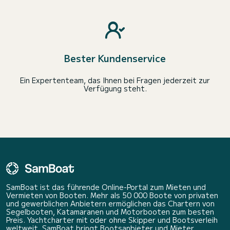
Bester Kundenservice
Ein Expertenteam, das Ihnen bei Fragen jederzeit zur
Verfügung steht.
SamBoat ist das führende Online-Portal zum Mieten und
Vermieten von Booten. Mehr als 50 000 Boote von privaten
und gewerblichen Anbietern ermöglichen das Chartern von
Segelbooten, Katamaranen und Motorbooten zum besten
Preis. Yachtcharter mit oder ohne Skipper und Bootsverleih
weltweit. SamBoat bringt Bootsanbieter und Mieter