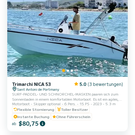
Trimarchi NICA 53
5.0
(3 bewertungen)
Sant Antoni de Portmany
SURF-PADDEL- UND SCHNORCHEL-MASKEN paaren sich zum
Sonnenbaden in einem komfortablen Motorboot. Es ist ein agiles,
Motorboot
Skipper optional
6 Pers.
15 PS
2023
5.3 m
leistungsstarkes und dynamisches Boot, mit dem Sie jeden Punkt
der Küste erreichen können eine Frage von Minuten. Der
Flexible Stornierung
Toller Besitzer
Anlegehafen befindet sich in Sant Antoni de Portmany. Ideale
Instante Buchung
Ohne Führerschein
Lage, wenn Sie zu den Buchten Cala Bassa und Cala Comte fahren
$80,75
ab
möchten, um die Privatsphäre und Ruhe zu genießen, die in der
Nachbarregion herrscht, da der Zugang nur Booten vorbehalten ist.
Im Preis inbe...