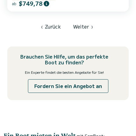
$749,78
Gewässern der ligurischen Küsten. Boot ausgestattet mit Toilette,
ab
Duschen, Markise, bequemen Sitzen, Stereoanlage, WLAN, Tisch,
Sonnendeck, USB-Ladegerät, Schlauchbooten. Geeignet für alle,
Kind...
‹
Zurück
Weiter
›
Brauchen Sie Hilfe, um das perfekte
Boot zu finden?
Ein Experte findet die besten Angebote für Sie!
Fordern Sie ein Angebot an
Ein Boot mieten in Welt