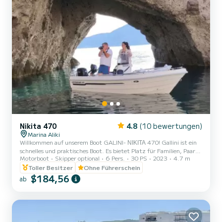
Nikita 470
4.8
(10 bewertungen)
Marina Aliki
Willkommen auf unserem Boot GALINI- ΝΙΚΙΤΑ 470! Gallini ist ein
schnelles und praktisches Boot. Es bietet Platz für Familien, Paare
Motorboot
Skipper optional
6 Pers.
30 PS
2023
4.7 m
und Freunde. Sie haben die Möglichkeit, alle schönen und
versteckten Strände rund um Paros zu sehen. Wir freuen uns, Sie
Toller Besitzer
Ohne Führerschein
auf unserem Boot begrüßen zu dürfen!
$184,56
ab