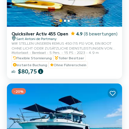
Quicksilver Activ 455 Open
4.9
(8 bewertungen)
Sant Antoni de Portmany
WIR STELLEN UNSEREN REMUS 450 (15 PS) VOR, EIN BOOT
OHNE LICHT ODER ZUSÄTZLICHE DIENSTLEISTUNGEN VON
Motorboot
Bareboat
5 Pers.
15 PS
2023
4.9 m
EINEM SKIPPER, MIT PLATZ FÜR 5 PERSONEN. IN UNSEREM
MIETANGEBOT SIND GRATIS PADDLE-SURFEN UND
Flexible Stornierung
Toller Besitzer
SCHNORCHEL-MASKEN ENTHALTEN. MIT DIESEM BOOT WIRST
Instante Buchung
Ohne Führerschein
DU EIN UNVERGESSLICHES ERLEBNIS AUF DER INSEL IBIZA
$80,75
ab
ERLEBEN. **PROMOTION FÜR PAARE, FRAGE NACH DEINEM
GESCHENK BEI DEINEM ERLEBNIS.** VORTEILE DIESES BOOTS
ZU BUCHEN: • BESTES PREIS-LEISTUNGS-VERHÄLTNIS. • OHNE
SKIPPER. • PLATZ FÜR 5 PERSONEN....
-20%