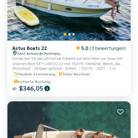
Astus Boats 22
5.0
(3 bewertungen)
Sant Antoni de Portmany
Entdecken Sie das ultimative Erlebnis auf dem Meer von Ibiza mit
unserem Boot KEY LARGO 22 mit 150 PS YAMAHA. Bereit, die
Motorboot
Skipper optional
8 Pers.
150 PS
2021
7 m
kristallklaren Gewässer von Ibiza zu erkunden? Mit unserem KEY
LARGO 22 PREMIUN BOAT 150CV Yamaha können Sie ein
Flexible Stornierung
Toller Besitzer
unglaubliches nautisches Abenteuer erleben. Entspannen Sie sich
Instante Buchung
einfach und genießen Sie! Warum uns wählen? 1. MINDESTENS
$346,05
ab
EINEN PNB-NAVIGATIONSLIZENZ HABEN. Wir bieten Ihnen vor
dem Segeln ein kurzes Training, um sicherzustellen, dass Sie es
selbstbewusst steuern...