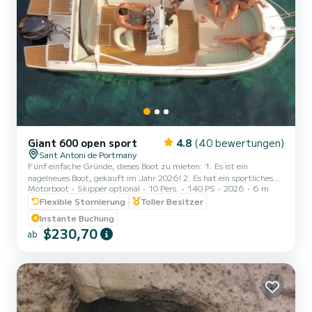
Giant 600 open sport
4.8
(40 bewertungen)
Sant Antoni de Portmany
Fünf einfache Gründe, dieses Boot zu mieten: 1. Es ist ein
nagelneues Boot, gekauft im Jahr 2026! 2. Es hat ein sportliches
Motorboot
Skipper optional
10 Pers.
140 PS
2026
6 m
und gleichzeitig elegantes Aussehen. 3. Es hat einen großen
Freibord, der das Segeln sehr stabil und komfortabel macht, ein
Flexible Stornierung
Toller Besitzer
Offenes Boot. 4. Das breite Verdeck spendet genügend Schatten,
Instante Buchung
um entweder an Deck zu sonnen oder im Schatten am Heck zu
$230,70
ab
bleiben. 5. DAS EINZIGE BOOT IN SEINER KATEGORIE 6 METER
FÜR 10 PERSONEN. Es ist vollgepackt mit Extras:
Edelstahlausfü...