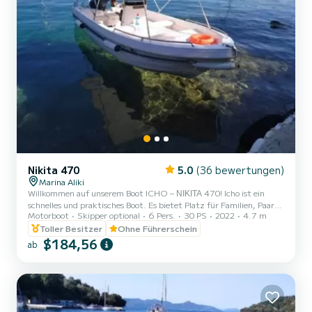
Nikita 470
5.0
(36 bewertungen)
Marina Aliki
Willkommen auf unserem Boot ICHO – ΝΙΚΙΤΑ 470! Icho ist ein
schnelles und praktisches Boot. Es bietet Platz für Familien, Paare
Motorboot
Skipper optional
6 Pers.
30 PS
2022
4.7 m
und Freunde. Sie haben die Möglichkeit, alle schönen und
versteckten Strände rund um Paros zu sehen. Wir freuen uns, Sie
Toller Besitzer
Ohne Führerschein
auf unserem Boot begrüßen zu dürfen!
$184,56
ab