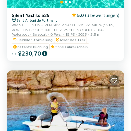
Silent Yachts 525
5.0
(3 bewertungen)
Sant Antoni de Portmany
WIR STELLEN UNSEREN SILVER YACHT 525 PREMIUM (15 PS)
VOR | EIN BOOT OHNE FÜHRERSCHEIN ODER EXTRA-
Motorboot
Bareboat
6 Pers.
15 PS
2025
5.5 m
SKIPPERSERVICE, MIT PLATZ FÜR 6 PERSONEN | IM MIETPREIS
ENTHALTEN SIND GRATIS PADDLE SURF UND SCHNORCHEL-
Flexible Stornierung
Toller Besitzer
MASKEN | MIT DIESEM BOOT WIRST DU EIN
Instante Buchung
Ohne Führerschein
UNVERGESSLICHES ERLEBNIS AUF DER INSEL IBIZA ERLEBEN. |
$230,70
ab
| **PAARAKTION - FRAGE NACH DEINEM GESCHENK BEI
DEINEM ERLEBNIS.** | | VORTEILE DIESES BOOTES ZU
BUCHEN: | | • BESTES PREIS-LEISTUNGS-VERHÄLTNIS. | | •
OHNE SKIPPER. | | • KAPAZITÄT VON 6 PERSONEN. | | •...