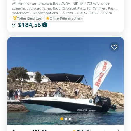
Willkommen auf unserem Boot AVRA- ΝΙΚΙΤΑ 470! Avra ist ein
schnelles und praktisches Boot. Es bietet Platz für Familien, Paare
Motorboot
Skipper optional
6 Pers.
30 PS
2022
4.7 m
und Freunde. Sie haben die Möglichkeit, alle schönen und
versteckten Strände rund um Paros zu sehen. Wir freuen uns, Sie
Toller Besitzer
Ohne Führerschein
auf unserem Boot begrüßen zu dürfen!
$184,56
ab