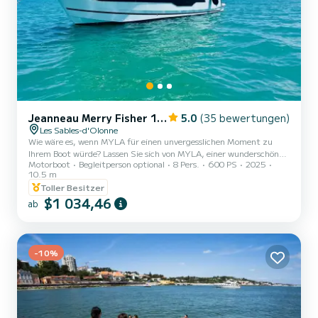
Jeanneau Merry Fisher 1095 Fly
5.0
(35 bewertungen)
Les Sables-d'Olonne
Wie wäre es, wenn MYLA für einen unvergesslichen Moment zu
Ihrem Boot würde? Lassen Sie sich von MYLA, einer wunderschönen
Motorboot
Begleitperson optional
8 Pers.
600 PS
2025
Merry Fisher 1095 Fly aus dem Jahr 2025, zu einem einzigartigen
10.5 m
Erlebnis auf See verführen. Ob für eine ungewöhnliche Nacht am
Toller Besitzer
Kai, einen Tag auf dem Wasser entlang unserer herrlichen Küste
$1 034,46
oder eine Kreuzfahrt in die Bretagne oder zum Bassin d'Arcachon,
ab
MYLA wartet auf Sie. Mit zwei 300 PS starken Yamaha-Motoren,
die über einen Joystick präzise gesteuert werden können, ve...
-10%