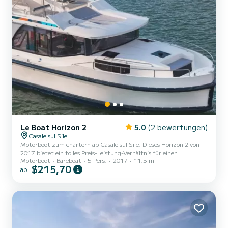
Le Boat Horizon 2
5.0
(2 bewertungen)
Casale sul Sile
Motorboot zum chartern ab Casale sul Sile. Dieses Horizon 2 von
2017 bietet ein tolles Preis-Leistung-Verhältnis für einen
Motorboot
Bareboat
5 Pers.
2017
11.5 m
mehrtägigen oder mehrwöchigen Törn. Das Boot hat 2 Kabinen mit
$215,70
ab
allem Komfort und eine Kapazität von 5 Personen. Mit einer
Gesamtlänge von 12 Metern wird es Ihr perfekter Begleiter sein,
um einen einzigartigen Urlaub auf dem Wasser in der Umgebung
von Casale sul Sile zu verbringen. Für Ihren Komfort verfügt
Horizon 2 - Premier 7 über 2 Toiletten mit Dusche Es ist unter...