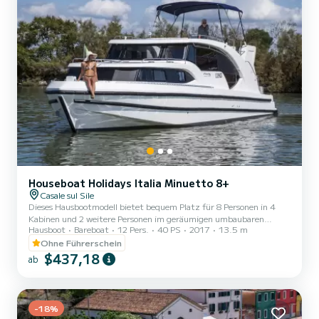
Houseboat Holidays Italia Minuetto 8+
Casale sul Sile
Dieses Hausbootmodell bietet bequem Platz für 8 Personen in 4
Kabinen und 2 weitere Personen im geräumigen umbaubaren
Hausboot
Bareboat
12 Pers.
40 PS
2017
13.5 m
Essbereich. Ein Flussyacht mit großzügigen Abmessungen,
großzügigen Räumen und beeindruckendem Design. Die
Ohne Führerschein
Innenräume sind komfortabel, die Küche ist geräumig und mit
$437,18
ab
allem Komfort ausgestattet. Das Boot ist mit einer Klimaanlage
mit Wärmepumpe ausgestattet, die mit einem 220V-Generator
oder Landstrom betrieben wird. Auf dem großen Flybridge können
Sie sonnenbaden, im Schatten de...
-18%