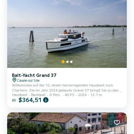
Balt-Yacht Grand 37
Casale sul Sile
Willkommen auf der 12, einem hervorragenden Hausboot zum
Chartern. Die im Jahr 2024 gebaute Grand 37 bringt Sie zu den
Hausboot
Bareboat
6 Pers.
40 PS
2024
12.1 m
schönsten Ankerplätzen in . Auf diesem 12 Meter langen Hausboot
$364,51
ab
verbringen Sie eine außergewöhnliche Kreuzfahrt. Sie können bis
zu 6 Personen unterbringen und die 2 Kabinen mit allem Komfort
nutzen. Diese Grand 37 ist mit 2 Badezimmern mit Dusche
ausgestattet. Sie können uns Ihre Buchung senden Anfrage auf
SamBoat!