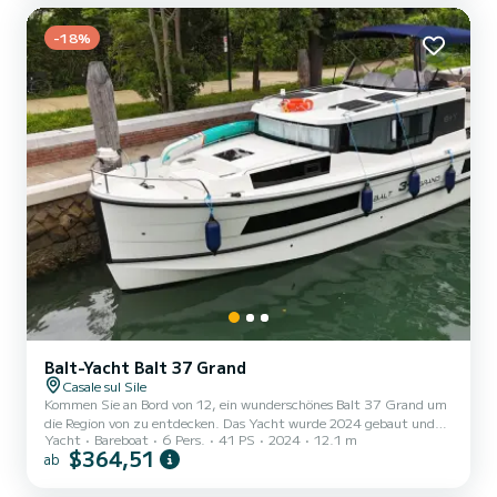
Umgebung von Casale sul Sile. Dieses Poseidon 45 verfügt über 4
Toiletten mit Dusche....
-18%
Balt-Yacht Balt 37 Grand
Casale sul Sile
Kommen Sie an Bord von 12, ein wunderschönes Balt 37 Grand um
die Region von zu entdecken. Das Yacht wurde 2024 gebaut und
Yacht
Bareboat
6 Pers.
41 PS
2024
12.1 m
verspricht hohen Komfort auf See. Das Yacht ist 12 Meter lang
$364,51
ab
und verfügt über 40.65 PS. Mit seinen 2 Kabinen kann das Schiff
bis zu 6 Personen für einen Törn aufnehmen. Balt 37 Grand ist