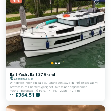
-18%
Balt-Yacht Balt 37 Grand
Casale sul Sile
Wir bieten Ihnen ein Balt 37 Grand von 2025 in . 16 ist als Yacht
bestens zum Chartern geeignet. Mit seinen angenehmen
Yacht
Bareboat
6 Pers.
41 PS
2025
12.1 m
Fahreigenschaften eignet sich dieses Schiff ideal für einen Törn von
$364,51
ab
einer Woche und mehr. Das Boot verfügt über 2 komfortable
Kabinen für bis zu 6 Personen. Mit seinen 12 Metern Länge und
einer Motorleistung von 40.65 PS bietet sich das Schiff als idealer
Begleiter für einen unvergesslichen Bootsurlaub in der Umgebung