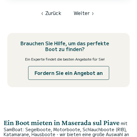
Toiletten mit Dusche Es ist unter anderem mit folgender
Ausrüstung ausgestattet: Klimaanlage. Bitte fordern Sie Ihr
Angebot direkt über die Plattform an, damit wir Ihnen die b...
‹
Zurück
Weiter
›
Brauchen Sie Hilfe, um das perfekte
Boot zu finden?
Ein Experte findet die besten Angebote für Sie!
Fordern Sie ein Angebot an
Ein Boot mieten in Maserada sul Piave
mit
SamBoat: Segelboote, Motorboote, Schlauchboote (RIB),
Katamarane, Hausboote - wir bieten eine große Auswahl an