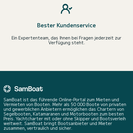
Bester Kundenservice
Ein Expertenteam, das Ihnen bei Fragen jederzeit zur
Verfügung steht.
SamBoat ist das führende Online-Portal zum Mieten und
Vermieten von Booten. Mehr als 50 000 Boote von privaten
und gewerblichen Anbietern ermöglichen das Chartern von
Segelbooten, Katamaranen und Motorbooten zum besten
Preis. Yachtcharter mit oder ohne Skipper und Bootsverleih
weltweit. SamBoat bringt Bootsanbieter und Mieter
zusammen, vertraulich und sicher.