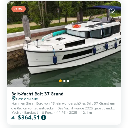
Toiletten mit Dusche. Wir laden Sie ein, uns direkt auf de...
-18%
Balt-Yacht Balt 37 Grand
Casale sul Sile
Kommen Sie an Bord von 18, ein wunderschönes Balt 37 Grand um
die Region von zu entdecken. Das Yacht wurde 2025 gebaut und
Yacht
Bareboat
6 Pers.
41 PS
2025
12.1 m
verspricht hohen Komfort auf See. Das Yacht ist 12 Meter lang
$364,51
ab
und verfügt über 40.65 PS. Mit seinen 2 Kabinen kann das Schiff
bis zu 6 Personen für einen Törn aufnehmen. Balt 37 Grand ist
ausgestattet mit 1 Toiletten mit Dusche. Es ist unter anderem mit