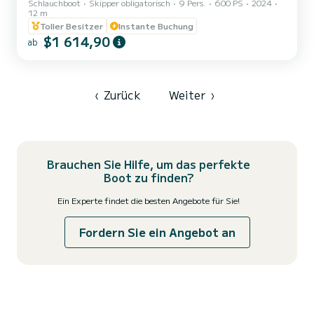
Schlauchboot
Skipper obligatorisch
9 Pers.
600 PS
2024
exklusiven Louis Vuitton Edition 12m RIB. Entworfen für bis zu 8
12 m
Gäste, kombiniert dieses private Erlebnis Inselhüpfen, kristallklares
Toller Besitzer
Instante Buchung
Wasser, versteckte Strände, authentischen kykladischen Charme
$1 614,90
und unvergessliche Sonnenuntergangsansichten über der Ägäis.
ab
Vom Moment Ihrer Abholung im Hotel an wird jedes Detail von
unserer Crew übernommen, damit Sie einen sorgenfreien Tag auf...
‹
Zurück
Weiter
›
Brauchen Sie Hilfe, um das perfekte
Boot zu finden?
Ein Experte findet die besten Angebote für Sie!
Fordern Sie ein Angebot an