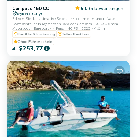
Compass 150 CC
5.0
(5 bewertungen)
Mykonos (City)
Erleben Sie das ultimative Selbstfahrboot mieten und private
Bootabenteuer in Mykonos an Bord der Compass 150 CC, einem
Motorboot
Bareboat
4 Pers.
40 PS
2023
4.6 m
modernen, sicheren und einfach zu handhabenden kleinen Boot
ohne Lizenz. Perfekt für Familienbootstouren, private
Flexible Stornierung
Toller Besitzer
Tageskreuzfahrten, romantische Ausflüge und all-inclusive
Ohne Führerschein
Selbstfahrabenteuer an der Südküste von Mykonos, Dragonisi,
$253,77
ab
Rhenia und der Insel Delos. Unser Compass 150 CC ermöglicht es
Ihnen, diese atemberaubenden Orte in Ihrem eigenen Tempo zu
erkunden. Es ist keine Li...