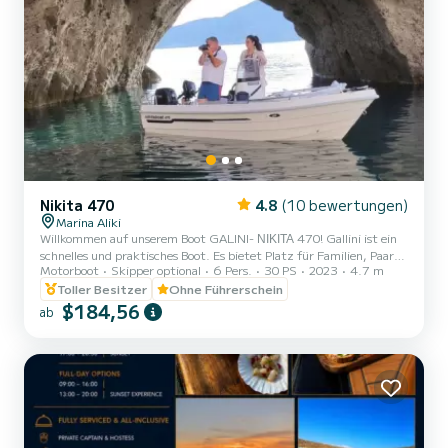
Nikita 470
4.8
(10 bewertungen)
Marina Aliki
Willkommen auf unserem Boot GALINI- ΝΙΚΙΤΑ 470! Gallini ist ein
schnelles und praktisches Boot. Es bietet Platz für Familien, Paare
Motorboot
Skipper optional
6 Pers.
30 PS
2023
4.7 m
und Freunde. Sie haben die Möglichkeit, alle schönen und
versteckten Strände rund um Paros zu sehen. Wir freuen uns, Sie
Toller Besitzer
Ohne Führerschein
auf unserem Boot begrüßen zu dürfen!
$184,56
ab