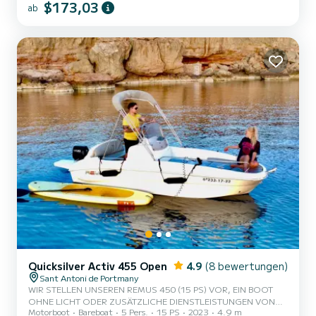
$173,03
ab
bieten wir vor Ihrem Erlebnis eine Bootseinweisung an, sodass Sie
keine Erfahrung benötigen. 5. Maximale Sicherheit, Versicherung
inbegri...
Quicksilver Activ 455 Open
4.9
(8 bewertungen)
Sant Antoni de Portmany
WIR STELLEN UNSEREN REMUS 450 (15 PS) VOR, EIN BOOT
OHNE LICHT ODER ZUSÄTZLICHE DIENSTLEISTUNGEN VON
Motorboot
Bareboat
5 Pers.
15 PS
2023
4.9 m
EINEM SKIPPER, MIT PLATZ FÜR 5 PERSONEN. IN UNSEREM