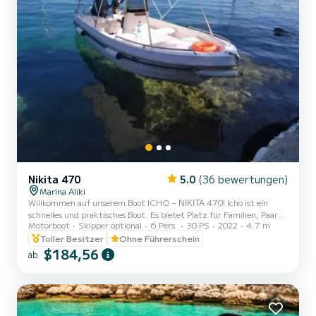
Nikita 470
5.0
(36 bewertungen)
Marina Aliki
Willkommen auf unserem Boot ICHO – ΝΙΚΙΤΑ 470! Icho ist ein
schnelles und praktisches Boot. Es bietet Platz für Familien, Paare
Motorboot
Skipper optional
6 Pers.
30 PS
2022
4.7 m
und Freunde. Sie haben die Möglichkeit, alle schönen und
versteckten Strände rund um Paros zu sehen. Wir freuen uns, Sie
Toller Besitzer
Ohne Führerschein
auf unserem Boot begrüßen zu dürfen!
$184,56
ab