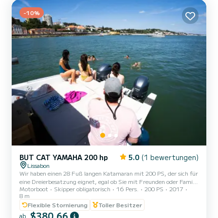
Stereoanlage, Badeleiter, Kabine mit Bett, Bad und großem Tisch
-10%
mit Sitzgel...
BUT CAT YAMAHA 200 hp
5.0
(1 bewertungen)
Lissabon
Wir haben einen 28 Fuß langen Katamaran mit 200 PS, der sich für
eine Dreierbesatzung eignet, egal ob Sie mit Freunden oder Familie
Motorboot
Skipper obligatorisch
16 Pers.
200 PS
2017
kreuzen möchten. „Manito“ ist ein Walkaround-Schiff und bietet
8 m
viel Platz und bequeme Sitzbereiche, ein 8 m² großes Sonnendach,
Flexible Stornierung
Toller Besitzer
eine Toilette und ein Soundsystem. In der Bucht von Lissabon
$380,66
können auch individuelle/private Touren organisiert werden, wie
ab