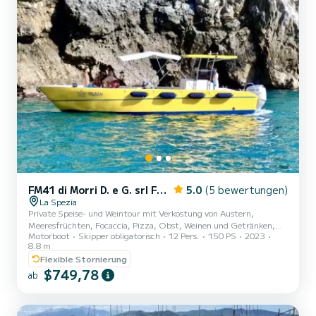
FM41 di Morri D. e G. srl FM41
5.0
(5 bewertungen)
La Spezia
Private Speise- und Weintour mit Verkostung von Austern,
Meeresfrüchten, Focaccia, Pizza, Obst, Weinen und Getränken,
Motorboot
Skipper obligatorisch
12 Pers.
150 PS
2023
während Sie den herrlichen Golf der Dichter von Tellaro bis
8.8 m
Portovenere, von den Palmaria- und Tino-Inseln bis zu den Toren der
Flexible Stornierung
Cinque Terre bewundern, mit Badestopps in den wunderschönen
$749,78
Gewässern der ligurischen Küsten. Boot ausgestattet mit Toilette,
ab
Duschen, Markise, bequemen Sitzen, Stereoanlage, WLAN, Tisch,
Sonnendeck, USB-Ladegerät, Schlauchbooten. Geeignet für alle,
Kind...