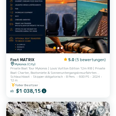
Fost MATRIX
5.0
(5 bewertungen)
Mykonos (City)
Private Boat Tour Mykonos | Louis Vuitton Edition 12m RIB | Private
Boat Charter, Bootsmiete & Sonnenuntergangskreuzfahrten
Schlauchboot
Skipper obligatorisch
8 Pers.
600 PS
2024
Entdecken Sie eine der bestbewerteten privaten Bootstouren in
12 m
Mykonos an Bord unseres Louis Vuitton Edition 12m RIB. Perfekt
Toller Besitzer
für Familien, Paare und Gruppen, die nach einer erstklassigen
$1 038,15
privaten Bootsmiete in Mykonos suchen, mit maßgeschneiderten
ab
Kreuzfahrten nach Delos, Rhenia, Dragonisi und den berühmten
Stränden der Südküste. Für bis zu 8 Gäste plus 2
Besatzungsmitgli...