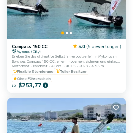
Compass 150 CC
5.0
(5 bewertungen)
Mykonos (City)
Erleben Sie das ultimative Selbstfahrerbootverleih in Mykonos an
Bord des Compass 150 CC, einem modernen, sicheren und einfach
Motorboot
Bareboat
4 Pers.
40 PS
2023
4.55 m
zu handhabenden kleinen Boot ohne Lizenz. Perfekt für private
Bootsausflüge, Familienbootabenteuer, romantische Ausflüge und
Flexible Stornierung
Toller Besitzer
All-Inclusive-Tageskreuzfahrten zur Südküste von Mykonos,
Ohne Führerschein
Dragonisi, Rhenia und Delos Island. Unser Compass 150 CC
$253,77
ab
ermöglicht es Ihnen, diese atemberaubenden Orte in Ihrem eigenen
Tempo zu erkunden. Keine Lizenz erforderlich, was es ideal für
Anfä...