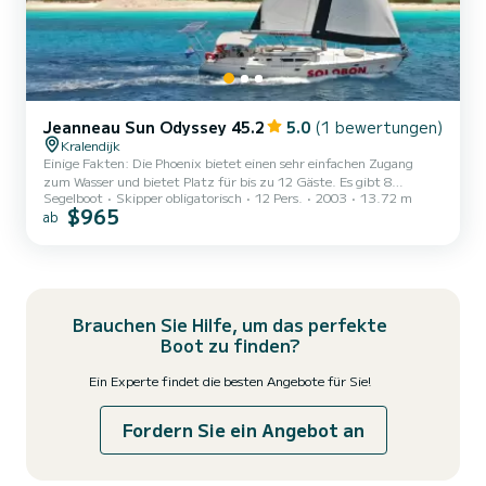
Jeanneau Sun Odyssey 45.2
5.0
(1 bewertungen)
Kralendijk
Einige Fakten: Die Phoenix bietet einen sehr einfachen Zugang
zum Wasser und bietet Platz für bis zu 12 Gäste. Es gibt 8
Segelboot
Skipper obligatorisch
12 Pers.
2003
13.72 m
überdachte Sitzplätze unter der Bimini und 2 Sitzecken am Bug.
$965
ab
Das Schiff verfügt über ein großes Kühlsystem für eiskalte
Getränke, ein doppeltes Steuerrad für eine reibungslose Fahrt der
Gäste, 1 Gästetoilette und eine Außendusche. Auf allen
Charterfahrten ist Rauchen und barfuß Segeln obligatorisch. Es
gibt auch Sauerstoff und einen AED an Bord. Der Kapitän ist ein
RYA-zerti...
Brauchen Sie Hilfe, um das perfekte
Boot zu finden?
Ein Experte findet die besten Angebote für Sie!
Fordern Sie ein Angebot an