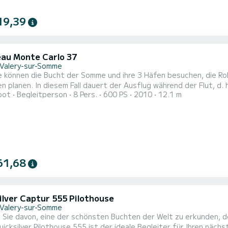
19,39
au Monte Carlo 37
-Valery-sur-Somme
ie können die Bucht der Somme und ihre 3 Häfen besuchen, die R
 planen. In diesem Fall dauert der Ausflug während der Flut, d. 
oot
Begleitperson
8 Pers.
600 PS
2010
12.1 m
61,68
ilver Captur 555 Pilothouse
-Valery-sur-Somme
Sie davon, eine der schönsten Buchten der Welt zu erkunden, den
silver Pilothouse 555 ist der ideale Begleiter für Ihren nächsten Ausflug auf See. Wa