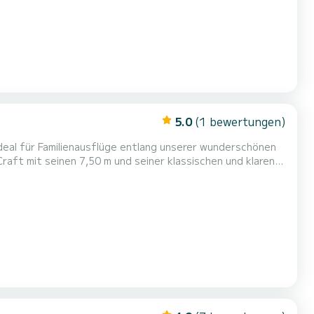
5.0
(1 bewertungen)
eal für Familienausflüge entlang unserer wunderschönen
raft mit seinen 7,50 m und seiner klassischen und klaren
 ausgestattet. Maximale Liegefläche für Familienausflüge
ale Sicherheit durch seine hohen Reling.