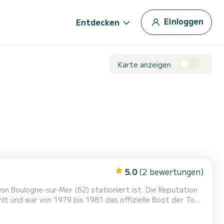
Einloggen
Entdecken
Karte anzeigen
5.0
(2 bewertungen)
von Boulogne-sur-Mer (62) stationiert ist. Die Reputation
lt und war von 1979 bis 1981 das offizielle Boot der Tour
ften, ist er auch in engen Gewässern wendig und
n 2,86 Metern und einem Tiefgang von 1,70 Metern ist...