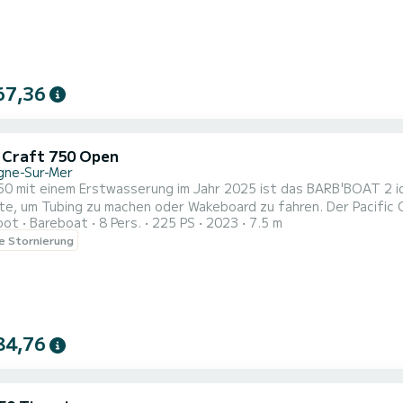
67,36
c Craft 750 Open
gne-Sur-Mer
50 mit einem Erstwasserung im Jahr 2025 ist das BARB'BOAT 2 id
e, um Tubing zu machen oder Wakeboard zu fahren. Der Pacific C
oot
Bareboat
8 Pers.
225 PS
2023
7.5 m
t mit großzügigen Stauräumen und einem sehr großen Achterdeck
le Stornierung
ffen mit Freunden. Besonders komfortabel bietet das Boot maxim
84,76