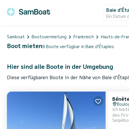
Baie d'Ét
Ein Datum 
Samboat
Bootsvermietung
Frankreich
Hauts-de-Fra
Boot mieten
8 Boote verfügbar in Baie d'Étaples
Hier sind alle Boote in der Umgebung
Diese verfügbaren Boote in der Nähe von Baie d'Étapl
Bénéte
Boulo
Ich biet
des Firs
Segelbo
de Franc
beherrsc