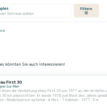
aples
Filtern
oder Zeitraum wählen
nce
es könnten Sie auch interessieren!
au First 30
gne-Sur-Mer
e Ihnen die Vermietung eines First 30 von 1977 an, der im Hafen 
t 30 ist unbestritten: Er wurde 1978 zum Boot des Jahres gewäh
ot
Begleitperson optional
4 Pers.
1 Kabinen
1977
9 m
e à la voile. Bekannt für seine ausgezeichneten Segeleigenscha
ht alle Kurse. Mit einer Länge von 9,15 Metern, einer Breite vo