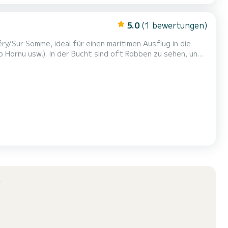
5.0
(1 bewertungen)
ry/Sur Somme, ideal für einen maritimen Ausflug in die
p Hornu usw.). In der Bucht sind oft Robben zu sehen, und
g
öhe ab und muss vor der Buchung gemeinsam besichtig...
?