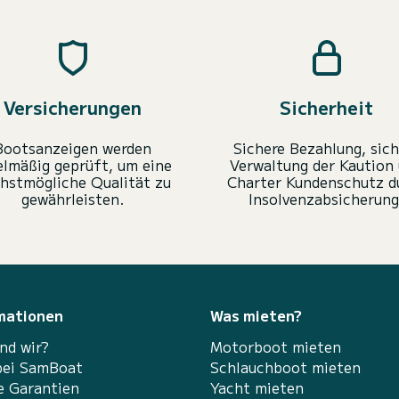
Versicherungen
Sicherheit
Bootsanzeigen werden
Sichere Bezahlung, sich
elmäßig geprüft, um eine
Verwaltung der Kaution
hstmögliche Qualität zu
Charter Kundenschutz d
gewährleisten.
Insolvenzabsicherung
mationen
Was mieten?
nd wir?
Motorboot mieten
bei SamBoat
Schlauchboot mieten
e Garantien
Yacht mieten