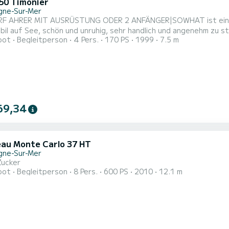
50 Timonier
gne-Sur-Mer
RF AHRER MIT AUSRÜSTUNG ODER 2 ANFÄNGER|SOWHAT ist ein 17
bil auf See, schön und unruhig, sehr handlich und angenehm zu 
oot
Begleitperson
4 Pers.
170 PS
1999
7.5 m
. Fischer schätzen ihn für seine Leichtigkeit|Die Hochseeausst
n-Rettungsboot + Schwimmwesten|Der Preis beinhaltet den Trei
15 €)|...
69,34
au Monte Carlo 37 HT
gne-Sur-Mer
Zucker
oot
Begleitperson
8 Pers.
600 PS
2010
12.1 m