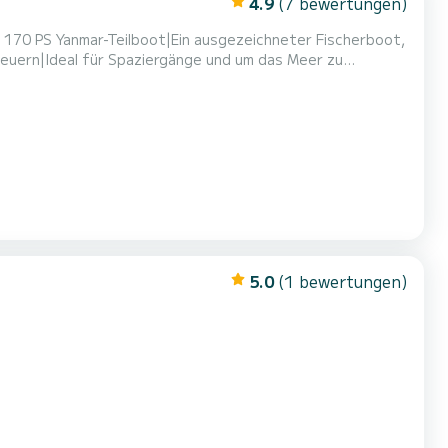
4.9
(7 bewertungen)
0 PS Yanmar-Teilboot|Ein ausgezeichneter Fischerboot,
steuern|Ideal für Spaziergänge und um das Meer zu
attung umfasst: Radar, AIS-Radio, Kartographie, Echolot|6-
bstoff|Fischereiausrüstung und Köder können gemietet
5.0
(1 bewertungen)