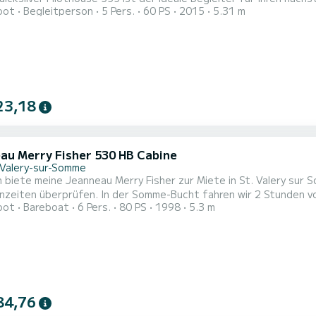
oot
Begleitperson
5 Pers.
60 PS
2015
5.31 m
den? - Der König der Somme-Bucht: Mit seinem agilen und vielsei
23,18
au Merry Fisher 530 HB Cabine
-Valery-sur-Somme
zeiten überprüfen. In der Somme-Bucht fahren wir 2 Stunden vor und bis
oot
Bareboat
6 Pers.
80 PS
1998
5.3 m
 ausgestattet, um Ihnen den nötigen Komfort und die Sicherheit
en.
84,76