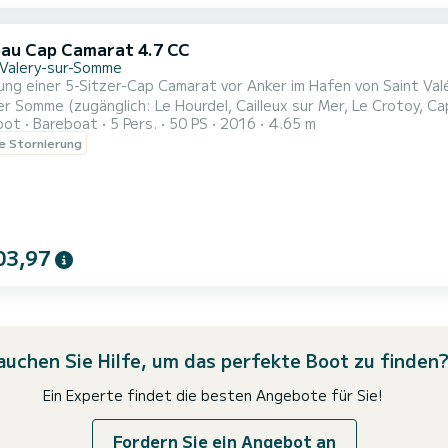
au Cap Camarat 4.7 CC
-Valery-sur-Somme
ng einer 5-Sitzer-Cap Camarat vor Anker im Hafen von Saint Valé
r Somme (zugänglich: Le Hourdel, Cailleux sur Mer, Le Crotoy, Ca
oot
Bareboat
5 Pers.
50 PS
2016
4.65 m
e Beobachtung sogar noch besser vom Boot aus genießen. Ausflüge sind von den Gezeiten abhängig. Jeder Ausflu
le Stornierung
ca. 3 Stunden. Der Ausflug hängt vom Wetter und der Gezeitenh
03,97
auchen Sie Hilfe, um das perfekte Boot zu finden
Ein Experte findet die besten Angebote für Sie!
Fordern Sie ein Angebot an