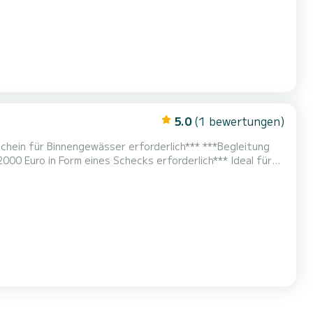
5.0
(1 bewertungen)
schein für Binnengewässer erforderlich*** ***Begleitung
uro in Form eines Schecks erforderlich*** Ideal für
en. Sie können zwischen der Schleuse Vives-Eaux und der Schleuse de la...