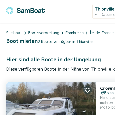
Thionville
Ein Datum 
Samboat
Bootsvermietung
Frankreich
Île-de-France
Boot mieten
2 Boote verfügbar in Thionville
Hier sind alle Boote in der Umgebung
Diese verfügbaren Boote in der Nähe von Thionville k
Crownl
Boissi
Hallo zu
mehrere
Motorb
Jahr 199
verfügt 