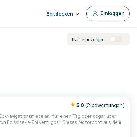
Einloggen
Entdecken
Karte anzeigen
5.0
(2 bewertungen)
 Co-Navigationsmiete an, für einen Tag oder sogar über
von Boissise-le-Roi verfügbar. Dieses Motorboot aus dem
 mit Familie oder Freunden von bis zu 9 Personen. Es
rd zu garantieren: einen Esstisch im Innen- und