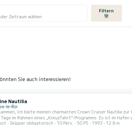
Filtern
oder Zeitraum wählen
önnten Sie auch interessieren!
ine Nautilia
se-le-Roi
sammen, Ich biete meinen charmanten Crown Cruiser Nautilia zur
 Tage im Rahmen eines „Kreuzfahrt“-Programms. Es ist im Hafen 
oot
Skipper obligatorisch
10 Pers.
50 PS
1993
12.8 m
3 wurde 2019 renoviert und eignet sich perfekt für den Empfang
über die gesamte Ausstattung, um Ihnen maximalen Komfort an Bo