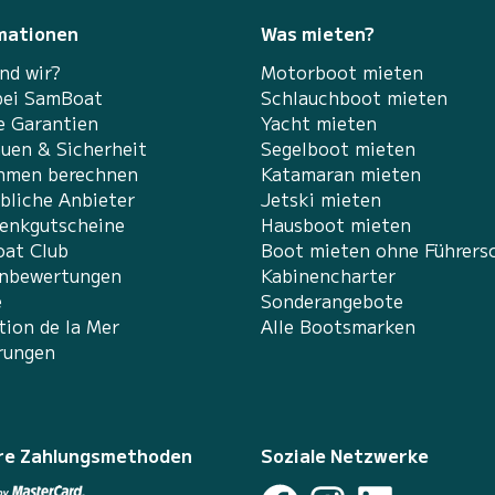
mationen
Was mieten?
nd wir?
Motorboot mieten
bei SamBoat
Schlauchboot mieten
e Garantien
Yacht mieten
auen & Sicherheit
Segelboot mieten
hmen berechnen
Katamaran mieten
bliche Anbieter
Jetski mieten
enkgutscheine
Hausboot mieten
at Club
Boot mieten ohne Führers
nbewertungen
Kabinencharter
e
Sonderangebote
tion de la Mer
Alle Bootsmarken
rungen
re Zahlungsmethoden
Soziale Netzwerke