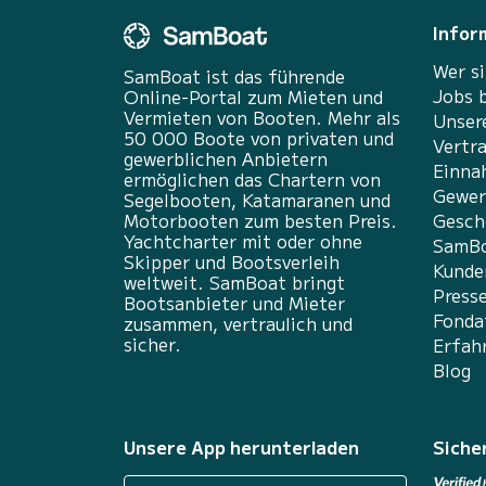
Infor
Wer si
SamBoat ist das führende
Jobs 
Online-Portal zum Mieten und
Vermieten von Booten. Mehr als
Unser
50 000 Boote von privaten und
Vertr
gewerblichen Anbietern
Einna
ermöglichen das Chartern von
Gewer
Segelbooten, Katamaranen und
Motorbooten zum besten Preis.
Gesch
Yachtcharter mit oder ohne
SamBo
Skipper und Bootsverleih
Kunde
weltweit. SamBoat bringt
Press
Bootsanbieter und Mieter
Fonda
zusammen, vertraulich und
sicher.
Erfah
Blog
Unsere App herunterladen
Siche