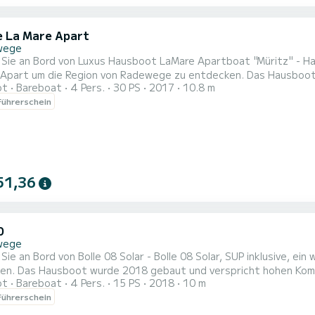
 La Mare Apart
wege
Sie an Bord von Luxus Hausboot LaMare Apartboat "Müritz" - H
 Apart um die Region von Radewege zu entdecken. Das Hausboot
ot
Bareboat
4 Pers.
30 PS
2017
10.8 m
ührerschein
51,36
0
wege
ie an Bord von Bolle 08 Solar - Bolle 08 Solar, SUP inklusive, 
 Das Hausboot wurde 2018 gebaut und verspricht hohen Komfort auf See. Das Hausboot is
ot
Bareboat
4 Pers.
15 PS
2018
10 m
er 15 PS. Mit seinen 2 Kabinen kann das Schiff bis zu 4 Personen für einen Tö
ührerschein