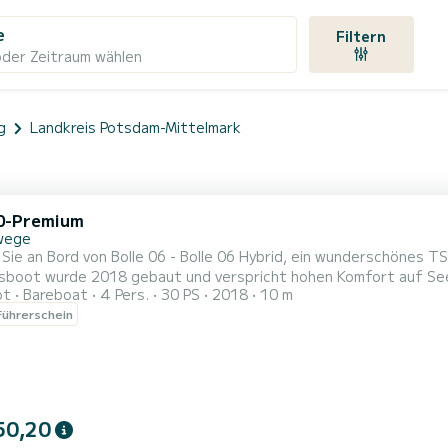
e
Filtern
oder Zeitraum wählen
g
Landkreis Potsdam-Mittelmark
0-Premium
wege
Sie an Bord von Bolle 06 - Bolle 06 Hybrid, ein wunderschönes 
wurde 2018 gebaut und verspricht hohen Komfort auf See. Sie möchten einen unvergesslichen Törn auf di
ot
Bareboat
4 Pers.
30 PS
2018
10 m
t mit 10 Metern Länge verbringen? Sie können mit bis zu 6 Pers
ührerschein
50,20