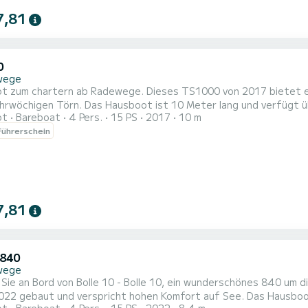
7,81
0
wege
t zum chartern ab Radewege. Dieses TS1000 von 2017 bietet ein 
t 10 Meter lang und verfügt über 15 PS. Mit seinen 2 Kabinen kann das Schiff bis zu 4
ot
Bareboat
4 Pers.
15 PS
2017
10 m
nehmen. TS1000 ist ausgestattet mit 1 Toiletten mit Dusche. Es ist unter anderem mit folgender
ührerschein
Ausrüstung ausgestattet: Bugstrahlrud
7,81
840
wege
Sie an Bord von Bolle 10 - Bolle 10, ein wunderschönes 840 um
t und verspricht hohen Komfort auf See. Das Hausboot ist 8 Meter lang und verfügt über 15 PS. Mit seinen 2