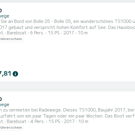
0
wege
Sie an Bord von Bolle 05 - Bolle 05, ein wunderschönes TS1000
 und verspricht hohen Komfort auf See. Das Hausboot ist 10 Meter lang und verfügt über 15 PS. Mit seinen 2
ot
Bareboat
6 Pers.
15 PS
2017
10 m
s Schiff bis zu 6 Personen für einen Törn aufnehmen. TS1000 ist ausgestattet mit 1 Toiletten mit Dusche. Haben
ührerschein
en bezüglich des Bootes oder den Charterbedingungen? Schicken 
7,81
0
wege
n zu vermieten bei Radewege. Dieses TS1000, Baujahr 2017, biet
on ein paar Tagen oder ein paar Wochen. Das Boot verfügt über 2 komfortable Kabinen und eine Bootskapazität
ot
Bareboat
4 Pers.
15 PS
2017
10 m
ersonen. Mit einer Gesamtlänge von 10 Metern wird es Ihr beste
ührerschein