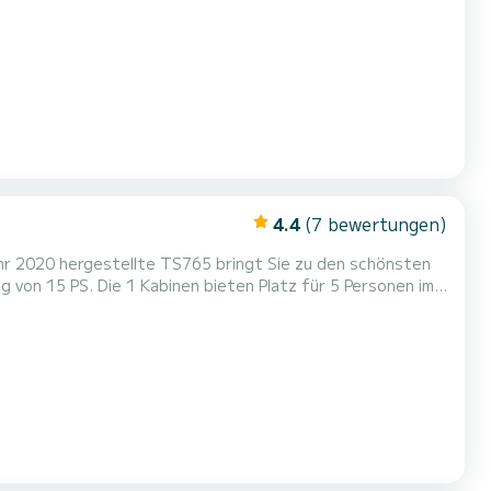
unter anderem mit folgender Ausrüstung ausgestattet: Bugstrahlruder, TV. Bitte fordern Sie Ihr Angebot direkt über die Platt...
4.4
(7 bewertungen)
Jahr 2020 hergestellte TS765 bringt Sie zu den schönsten
 Vorschlägen bei Ihnen.