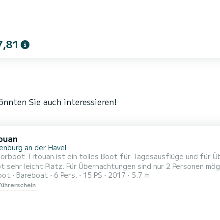
7,81
nnten Sie auch interessieren!
ouan
enburg an der Havel
rboot Titouan ist ein tolles Boot für Tagesausflüge und für Üb
 sehr leicht Platz. Für Übernachtungen sind nur 2 Personen mögl
oot
Bareboat
6 Pers.
15 PS
2017
5.7 m
ße Liegewiesen. Das Boot ist außerdem mit einer Beleuchtungseinheit
ührerschein
attet, sodass Fahrten in den Sonnenuntergang nichts im Wege 