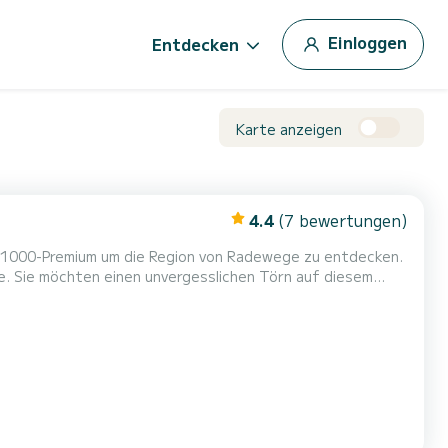
Einloggen
Entdecken
Karte anzeigen
4.4
(7 bewertungen)
TS1000-Premium um die Region von Radewege zu entdecken.
esem
onen an Bord kommen und die 2 komfortablen Kabinen
genießen. TS1000-Premium ist ausgestattet mit 1 Toiletten mit Dusche. Um Information...