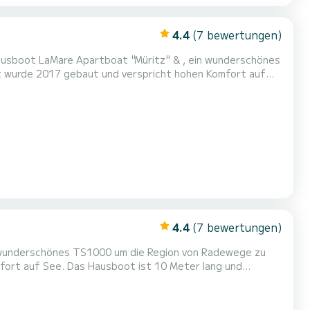
4.4
(7 bewertungen)
ausboot LaMare Apartboat "Müritz" & , ein wunderschönes
 wurde 2017 gebaut und verspricht hohen Komfort auf
Törn aufnehmen. La Mare Apart ist ausgestattet mit 1 Toiletten mit Dusche. Es is...
4.4
(7 bewertungen)
ein wunderschönes TS1000 um die Region von Radewege zu
t 10 Meter lang und
rn aufnehmen. TS1000 ist ausgestattet
mit 1 Toiletten mit Dusche. Es ist unter anderem mit folgender Ausrüstung ausgestattet: Bugstrahlruder, TV. Um Informationen...