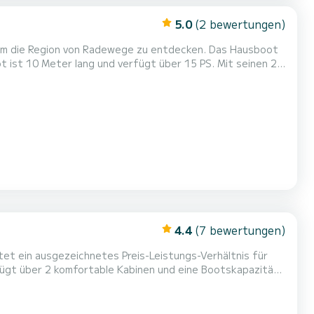
5.0
(2 bewertungen)
 um die Region von Radewege zu entdecken. Das Hausboot
Sie u...
4.4
(7 bewertungen)
et ein ausgezeichnetes Preis-Leistungs-Verhältnis für
r Verbündeter für einen außergewöhnlichen Urlaub auf dem
Wasser in der Umgebung von Radewege Für Ihren Komfort ist Bolle 01 - Bolle 01 1 Toilette mit Dusche Zögern Sie nicht, uns...