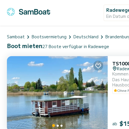
Radeweg
Ein Datum 
Samboat
Bootsvermietung
Deutschland
Brandenbur
Boot mieten
27 Boote verfügbar in Radewege
TS100
Rade
Kommen 
Das Hausboot 
Hausbo
Hausboo
Ohne F
$1
ab