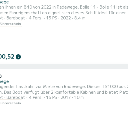
wege
en Ihnen ein 840 von 2022 in Radewege. Bolle 11 - Bolle 11 ist 
 Fahreigenschaften eignet sich dieses Schiff ideal für einen Törn von einer W
ot
Bareboat
4 Pers.
15 PS
2022
8.4 m
 verfügt über 15 PS. Mit seinen 2 Kabinen kann das Schiff bis zu 4 P
ührerschein
ausgestattet mit 1 Toiletten mit Dusche. Es
00,52
0
wege
gender Lastkahn zur Miete von Radewege. Dieses TS1000 aus 2017
esamtlänge von 10 Metern
ot
Bareboat
4 Pers.
15 PS
2017
10 m
Ihr bester Verbündeter für einen außergewöhnlichen Urlaub auf dem 
ührerschein
3 - Bolle 03 1 Toilette mit Dusche Reservierungsanfragen und Angebote werden direkt von SamBoat verwaltet.