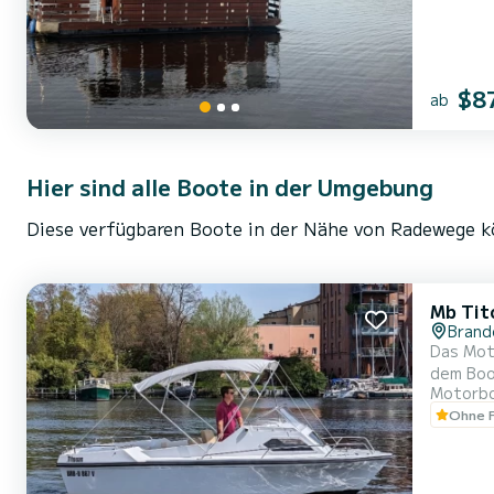
$8
ab
Hier sind alle Boote in der Umgebung
Diese verfügbaren Boote in der Nähe von Radewege kö
Mb Tit
Brand
Das Moto
dem Boot
Motorb
modernes Design. Zum Sonnen finden Sie am Heck zwei gro
Ohne F
ausgest