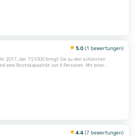
5.0
(1 bewertungen)
jahr 2017, der TS1000 bringt Sie zu den schönsten
ußergewöhnlichen Urlaub auf dem Wasser in der Umgebung
4.4
(7 bewertungen)