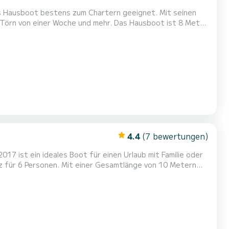
als Hausboot bestens zum Chartern geeignet. Mit seinen
oche und mehr. Das Hausboot ist 8 Meter
ersonen für einen Törn aufnehmen. 840 ist
 ist unter anderem mit folgender Ausrüstung ausgestattet: Bugstrahlruder, TV...
4.4
(7 bewertungen)
 ist ein ideales Boot für einen Urlaub mit Familie oder
Wasser in der Umgebung von Radewege Für Ihren