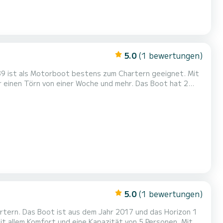
5.0
(1 bewertungen)
r 39 ist als Motorboot bestens zum Chartern geeignet. Mit
örn von einer Woche und mehr. Das Boot hat 2
 Gesamtlänge von 12 Metern wird es Ihr perfekter
Begleiter sein, um einen einzigartigen Urlaub auf dem Wasser in der Umgebung von Nieuport zu verbringen. Horizon 1 ist ausge...
5.0
(1 bewertungen)
artern. Das Boot ist aus dem Jahr 2017 und das Horizon 1