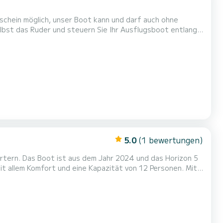
rschein möglich, unser Boot kann und darf auch ohne
bst das Ruder und steuern Sie Ihr Ausflugsboot entlang
n Segelschein ist nicht notwendig, nur eine gehörige
 Lösung für eine Reiseblase mit bis zu 8 Personen.
5.0
(1 bewertungen)
artern. Das Boot ist aus dem Jahr 2024 und das Horizon 5
m einen einzigartigen Urlaub auf dem Wasser in der
etten mit Dusche....