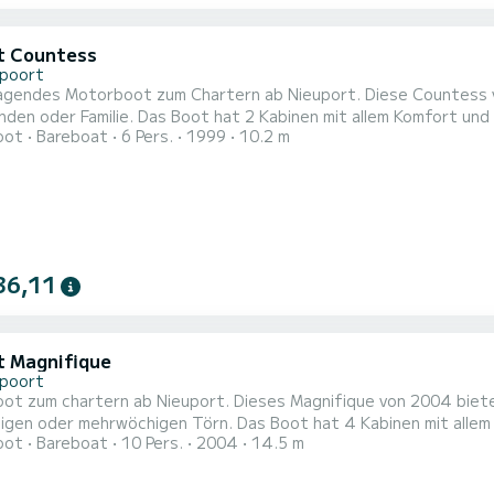
t Countess
poort
agendes Motorboot zum Chartern ab Nieuport. Diese Countess v
2 Kabinen mit allem Komfort und eine Kapazität von 6 Personen. Mit einer Gesamtlänge von
oot
Bareboat
6 Pers.
1999
10.2 m
n wird es Ihr perfekter Begleiter sein, um einen einzigartigen
36,11
t Magnifique
poort
t zum chartern ab Nieuport. Dieses Magnifique von 2004 bietet 
igen Törn. Das Boot hat 4 Kabinen mit allem Komfort und eine Kapazität von 10 Personen. Mit einer
oot
Bareboat
10 Pers.
2004
14.5 m
nge von 15 Metern wird es Ihr perfekter Begleiter sein, um ein
n Komfort verfügt Magnifique - Comfort 50 über 3 Toiletten mit Dusche Um Informationen