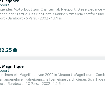
t Elegance
poort
agendes Motorboot zum Chartern ab Nieuport. Diese Elegance vo
3 Kabinen mit allem Komfort und eine Kapazität von 6 Personen. Mit einer Gesamtlänge von
oot
Bareboat
6 Pers.
2002
13.1 m
n wird es Ihr perfekter Begleiter sein, um einen einzigartigen
82,25
t Magnifique
poort
en Ihnen ein Magnifique von 2002 in Nieuport. Magnifique - Com
n angenehmen Fahreigenschaften eignet sich dieses Schiff ideal für ein
oot
Bareboat
10 Pers.
2002
14.5 m
mit allem Komfort und eine Kapazität von 10 Personen. Mit eine