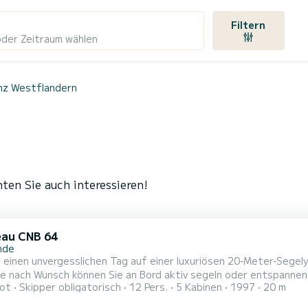
Filtern
oder Zeitraum wählen
inz Westflandern
ten Sie auch interessieren!
au CNB 64
nde
 einen unvergesslichen Tag auf einer luxuriösen 20-Meter-Segel
Je nach Wunsch können Sie an Bord aktiv segeln oder entspannen
ot
Skipper obligatorisch
12 Pers.
5 Kabinen
1997
20 m