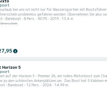
Sixto
poort
surlaub bei uns ist nicht nur für Wassersportler mit Bootsführe
hrerschein problemlos gefahren werden. Übernehmen Sie also sel
ot
Bareboat
8 Pers.
80 PS
2019
13.4 m
her westflämischer Wasserstraßen, Schleusen und Yachthäfen. Ei
ührerschein
Reisefreude und eine Prise Begeisterung. Unser Boot bietet eine
...
27,95
t Horizon 5
poort
en auf der Horizon 5 - Premier 26, ein tolles Motorboot zum Ch
nsten Ankerplätzen um . Das Boot hat 5 Kabinen mit allem Komfort und eine Kapazität von 12 Personen. Mit
oot
Bareboat
12 Pers.
2024
14.99 m
samtlänge von 15 Metern wird es Ihr perfekter Begleiter sein, u
Umgebung von zu verbringen. Dieses Horizon 5 verfügt über 5 Toil