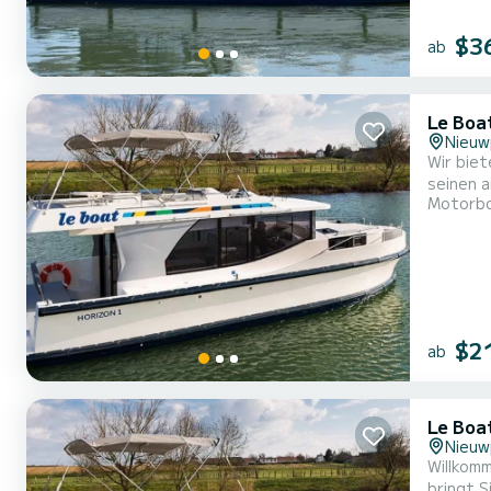
$3
ab
Le Boa
Nieuw
Wir biet
seinen an
Motorb
Kabinen 
$2
ab
Le Boa
Nieuw
Willkomm
bringt Sie zu den schö