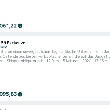
 061,22
 56 Exclusive
ende
ntieren einen unvergesslichen Tag für Sie, Ihr Unternehmen ode
r Ostende aus bieten wir Bootscharter an, die auf das Budget d
ot
Skipper obligatorisch
12 Pers.
5 Kabinen
2020
17.15 m
erheit. Durch eine einfache Reservierung können Sie individuell
en Erlebnisse zu genießen, die unsere belgische Küste zu bieten
...
 095,83