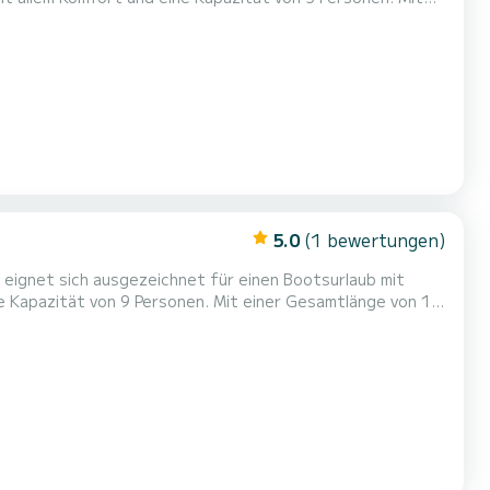
m einen einzigartigen Urlaub auf dem Wasser in der
1 - Premier 20 über 1 Toilet...
5.0
(1 bewertungen)
eignet sich ausgezeichnet für einen Bootsurlaub mit
 Wasser in der Umgebung von zu verbringen. Für
e...