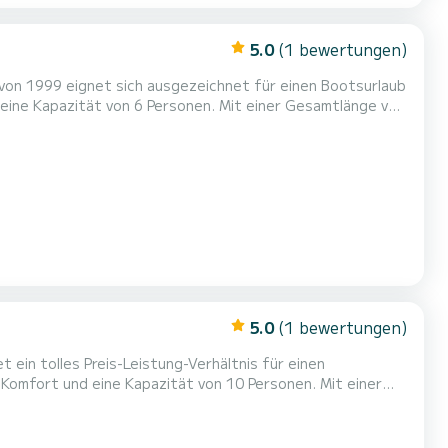
5.0
(1 bewertungen)
on 1999 eignet sich ausgezeichnet für einen Bootsurlaub
 Urlaub auf dem Wasser in der Umgebung von Nieuport zu
verbringen. Für Ihren Komfort verfügt Countess - Budget 13 über 2 Toiletten mit Dusche Haben Sie Fragen bezüglich des...
5.0
(1 bewertungen)
ein tolles Preis-Leistung-Verhältnis für einen
en einzigartigen Urlaub auf dem Wasser in der Umgebung