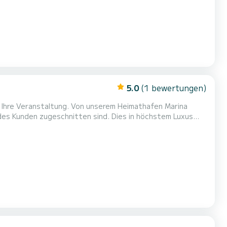
5.0
(1 bewertungen)
r Ihre Veranstaltung. Von unserem Heimathafen Marina
es Kunden zugeschnitten sind. Dies in höchstem Luxus
e Halb- oder Ganztagesausflüge unternehmen, um die
 hat. Wenn Sie möchten, können Sie interaktiv an der