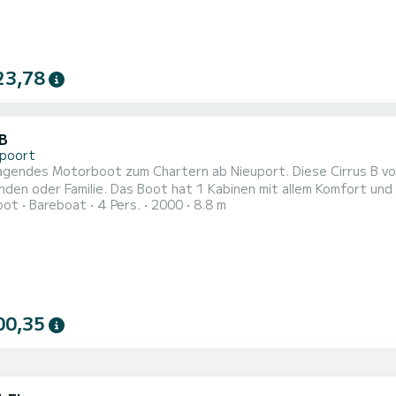
23,78
 B
poort
agendes Motorboot zum Chartern ab Nieuport. Diese Cirrus B vo
1 Kabinen mit allem Komfort und eine Kapazität von 4 Personen. Mit einer Gesamtlänge von
oot
Bareboat
4 Pers.
2000
8.8 m
 wird es Ihr perfekter Begleiter sein, um einen einzigartigen 
00,35