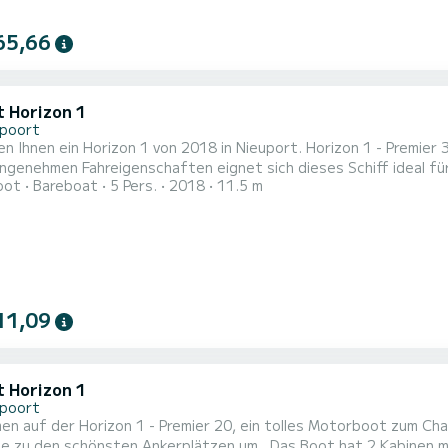
65,66
t Horizon 1
poort
en Ihnen ein Horizon 1 von 2018 in Nieuport. Horizon 1 - Premie
genehmen Fahreigenschaften eignet sich dieses Schiff ideal für einen T
oot
Bareboat
5 Pers.
2018
11.5 m
mit allem Komfort und eine Kapazität von 5 Personen. Mit einer
11,09
t Horizon 1
poort
en auf der Horizon 1 - Premier 20, ein tolles Motorboot zum Ch
nsten Ankerplätzen um . Das Boot hat 2 Kabinen mit allem Komfort und eine Kapazität von 5 Personen. Mit