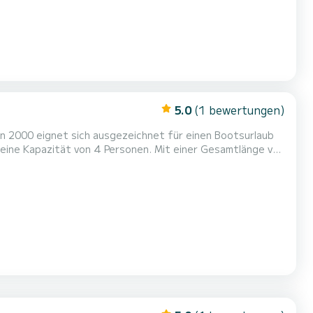
5.0
(1 bewertungen)
n 2000 eignet sich ausgezeichnet für einen Bootsurlaub
Urlaub auf dem Wasser in der Umgebung von Nieuport zu
verbringen. Für Ihren Komfort verfügt Cirrus B - Budget 9 über 1 Toiletten mit Dusche Bitte fordern Sie Ihr Angebot di...