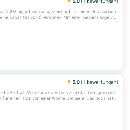
5.0
(1 bewertungen)
n 2002 eignet sich ausgezeichnet für einen Bootsurlaub
 Urlaub auf dem Wasser in der Umgebung von Nieuport zu
verbringen. Für Ihren Komfort verfügt Elegance - Comfort 13 über 3 Toiletten mit Dusche Um Informationen anzufragen o...
5.0
(1 bewertungen)
fort 39 ist als Motorboot bestens zum Chartern geeignet.
en Törn von einer Woche und mehr. Das Boot hat 4
r Gesamtlänge von 15 Metern wird es Ihr perfekter
Begleiter sein, um einen einzigartigen Urlaub auf dem Wasser in der Umgebung von Nieuport zu verbringen. Für Ihren Komfor...