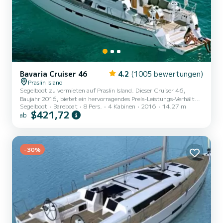
Bavaria Cruiser 46
4.2
(1005 bewertungen)
Praslin Island
Segelboot zu vermieten auf Praslin Island. Dieser Cruiser 46,
Baujahr 2016, bietet ein hervorragendes Preis-Leistungs-Verhältnis
Segelboot
Bareboat
8 Pers.
4 Kabinen
2016
14.27 m
für eine Kreuzfahrt von einigen Tagen oder sogar einigen Wochen.
$421,72
ab
Auf diesem 14 Meter langen Segelboot werden Sie eine
außergewöhnliche Kreuzfahrt erleben. Sie können während der
Kreuzfahrt bis zu 8 Passagiere unterbringen und die 4 Kabinen mit
vollem Komfort nutzen. Für Ihren Komfort verfügt LUPI über 3
-30%
Toiletten mit Dusche Dieses Boot ist mit einem Großsegel mit...