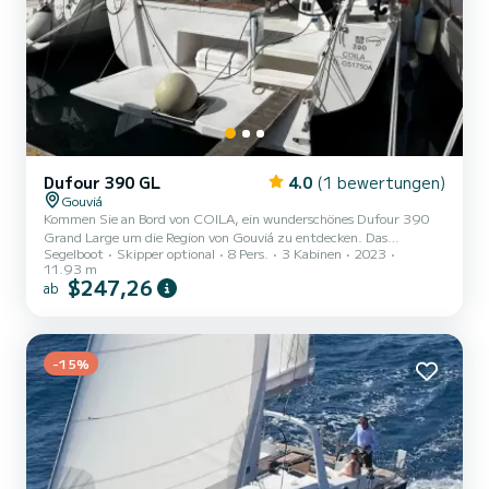
Dufour 390 GL
4.0
(1 bewertungen)
Gouviá
Kommen Sie an Bord von COILA, ein wunderschönes Dufour 390
Grand Large um die Region von Gouviá zu entdecken. Das
Segelboot
Skipper optional
8 Pers.
3 Kabinen
2023
Segelboot wurde 2023 gebaut und verspricht hohen Komfort auf
11.93 m
See. Das Boot verfügt über 3 komfortable Kabinen für bis zu 8
$247,26
ab
Personen. Mit seinen 12 Metern Länge und einer Motorleistung von
50 PS bietet sich das Schiff als idealer Begleiter für einen
unvergesslichen Bootsurlaub in der Umgebung von Gouviá. Für
Ihren Komfort verfügt COILA über 2 Toiletten mit Dusche Es ist
-15%
unter andere...