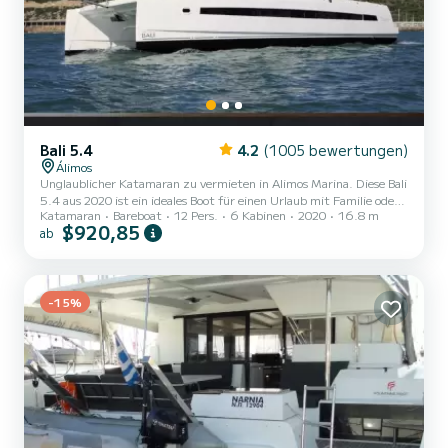
Bali 5.4
4.2
(1005 bewertungen)
Álimos
Unglaublicher Katamaran zu vermieten in Alimos Marina. Diese Bali
5.4 aus 2020 ist ein ideales Boot für einen Urlaub mit Familie oder
Katamaran
Bareboat
12 Pers.
6 Kabinen
2020
16.8 m
Freunden. Der Katamaran ist 17 Meter lang und hat 160 PS. Die
$920,85
ab
6 Kabinen bieten Platz für 14 Passagiere während der Fahrt. Für
Ihren Komfort verfügt OLWE über 6 Toiletten mit Dusche Dieses
Boot ist mit einem Lattengroßsegel und einer Rollgenua
ausgestattet. Es verfügt über folgende Ausstattung: Autopilot,
Außenbordmotor, Lautsprecher, Deckdusche, Wassermacher,...
-15%