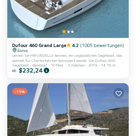
Dufour 460 Grand Large
4.2
(1005 bewertungen)
Álimos
Lernen Sie HIRONDELLE kennen, ein unglaubliches Segelboot, das
speziell für Charterfahrten konzipiert wurde. Die Dufour 460
Segelboot
Bareboat
10 Pers.
5 Kabinen
2019
14.15 m
Grand Large wurde 2019 gebaut und bringt Sie zu den schönsten
$232,24
ab
Ankerplätzen in Marina Alimos. Das Segelboot ist 14 Meter lang
und hat 75 PS. Die 5 Kabinen bieten Platz für 10 Passagiere
während der Fahrt. Diese Dufour 460 Grand Large ist mit 3
Toiletten mit Dusche ausgestattet. Sie verfügt über die folgende
Ausstattung: Autopilot, Außenbordmotor, Bugstrahlruder,
-15%
Lautspr...