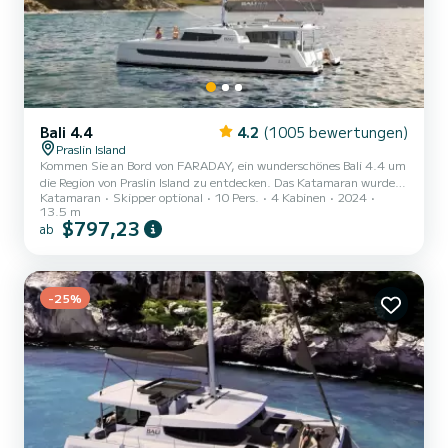
Bali 4.4
4.2
(1005 bewertungen)
Praslin Island
Kommen Sie an Bord von FARADAY, ein wunderschönes Bali 4.4 um
die Region von Praslin Island zu entdecken. Das Katamaran wurde
Katamaran
Skipper optional
10 Pers.
4 Kabinen
2024
2024 gebaut und verspricht hohen Komfort auf See. Das
13.5 m
Katamaran ist 14 Meter lang und verfügt über 118 PS. Mit seinen
$797,23
ab
4 Kabinen kann das Schiff bis zu 10 Personen für einen Törn
aufnehmen. Dieses Bali 4.4 verfügt über 4 Toiletten mit Dusche.
Dieses Boot ist mit einem Durchgelattetes Großsegel und einem
Rollgenua ausgest...
-25%