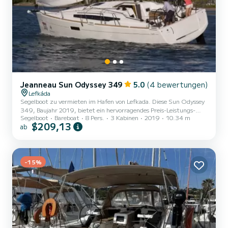
Jeanneau Sun Odyssey 349
5.0
(4 bewertungen)
Lefkáda
Segelboot zu vermieten im Hafen von Lefkada. Diese Sun Odyssey
349, Baujahr 2019, bietet ein hervorragendes Preis-Leistungs-
Segelboot
Bareboat
8 Pers.
3 Kabinen
2019
10.34 m
Verhältnis für eine Kreuzfahrt von einigen Tagen oder sogar einigen
$209,13
ab
Wochen. Das Segelboot ist 10 Meter lang und hat 21 PS. Die 3
Kabinen bieten Platz für 8 Passagiere während der Kreuzfahrt. Für
Ihren Komfort verfügt LOON über 1 Toilette mit Dusche Dieses
Boot ist mit einem Großsegel mit Latten und einer Rollgenua
ausgestattet. Es verfügt über folgende Ausstattung: Aut...
-15%