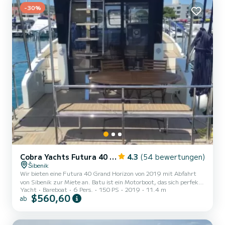
-30%
Cobra Yachts Futura 40 Grand Horizon
4.3
(54 bewertungen)
Šibenik
Wir bieten eine Futura 40 Grand Horizon von 2019 mit Abfahrt
von Sibenik zur Miete an. Batu ist ein Motorboot, das sich perfekt
Yacht
Bareboat
6 Pers.
150 PS
2019
11.4 m
für alle Vermietungen eignet. Dieses Motorboot ist sehr angenehm
$560,60
ab
zu handhaben für eine Kreuzfahrt von einer Woche oder mehr. Das
Motorboot ist 11 Meter lang und hat 150 PS. Die 3 Kabinen bieten
Platz für 6 Passagiere während der Fahrt. Diese Futura 40 Grand
Horizon ist mit 3 Toiletten mit Dusche ausgestattet. Es verfügt