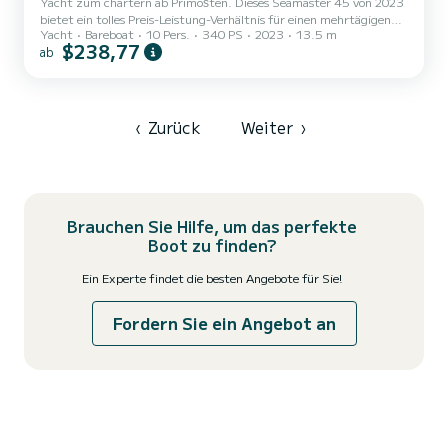
Yacht zum chartern ab Primošten. Dieses Seamaster 45 von 2023
bietet ein tolles Preis-Leistung-Verhältnis für einen mehrtägigen
Yacht
Bareboat
10 Pers.
340 PS
2023
13.5 m
oder mehrwöchigen Törn. Das Boot verfügt über 4 komfortable
$238,77
ab
Kabinen für bis zu 10 Personen. Mit seinen 14 Metern Länge und
einer Motorleistung von 340 PS bietet sich das Schiff als idealer
Begleiter für einen unvergesslichen Bootsurlaub in der Umgebung
von Primošten. Für Ihren Komfort verfügt Iggy über 4 Toiletten
mit Dusche Es ist unter anderem mit folgender Aus...
‹
Zurück
Weiter
›
Brauchen Sie Hilfe, um das perfekte
Boot zu finden?
Ein Experte findet die besten Angebote für Sie!
Fordern Sie ein Angebot an