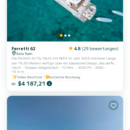
Ferretti 62
4.8
(29 bewertungen)
Ibiza Town
Die Ferretti 62 fly Yacht mit Refit im Jahr 2024 und einer Länge
von 19,60 Metern verfügt über ein klassisches Design, das perfekt
Yacht
Skipper obligatorisch
12 Pers.
2030 PS
2000
mit dem Komfort harmoniert, den ihre Ausstattung bietet. Ihr
19.6 m
Außenbereich bietet großzügige Räume für insgesamt 12 Gäste
Toller Besitzer
Instante Buchung
tagsüber. Ein großzügiges Sonnendeck am Bug lädt zum
$4 187,21
Sonnenbaden ein, während das Flybridge einen perfekten
ab
Essbereich mit herrlichem Blick auf Ibiza und Formentera bietet.
Das Achterdeck verfügt über einen Esstisch mit einem großen Sofa
unter eine...