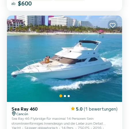
$600
klimatisierte Innenraum verfügt über einen großen Salon, zwei
ab
Kabinen und ein hochmodernes Audio- und Videosystem. Während
Sie durch die von Vegetation umgebenen Kanäle der Lagune nav...
Sea Ray 460
5.0
(1 bewertungen)
Cancún
Sea Ray 46 Flybridge für maximal 14 Personen Sein
stromlinienförmiges Innendesign und die Liebe zum Detail
Yacht
Skipper obligatorisch
14 Pers.
750 PS
2016
zeichnen es sofort aus. Die Passagiere dieser Express Bridge können