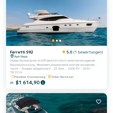
Ferretti 592
5.0
(1 bewertungen)
Ayia Napa
Dieses fantastische Schiff besticht durch seine hervorragende
Raumausnutzung. Besonders ansprechend sind die wunderbar
Yacht
Skipper obligatorisch
25 Pers.
2200 PS
2010
hellen Innenräume und die modularen Außenbereiche. Ihre
18.33 m
Technologie der neuesten Generation sorgt für ein unvergleichliches
Flexible Stornierung
Toller Besitzer
Kreuzfahrterlebnis inmitten eines wahrhaft ikonischen Designs.
$1 614,90
Dies ist eine Yacht, die Platz für Schönheit bietet. Exterieur Die
ab
592 hat ein schlankes Profil und große Fenster mit offener Sicht.
Die Außenaufteilung bietet reichlich Gelegenheit, Sonne un...