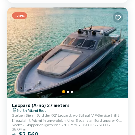
-20%
Leopard (Arno) 27 meters
North Miami Beach
Steigen Sie an Bord der 92’ Leopard, wo Stil auf VIP-Service trifft.
Kreuzfahrt Miami in unvergleichlicher Eleganz an Bord unserer 92-
Yacht
Skipper obligatorisch
13 Pers.
3500 PS
2008
Fuß-Leopard-Motoryacht, einem Schiff, auf dem schickes
28.04 m
italienisches Design auf umfassende Service-Verwöhnung trifft.
$2 560
ab