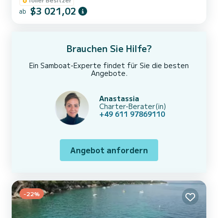
italienischem Design und außergewöhnlicher Leistung entführt Sie
$3 021,02
ab
diese Yacht in eine Welt voller Komfort und Stil. An Bord werden
Sie von der Raffinesse des Interieurs umgeben sein, das sich durch
edle Materialien und Sorgfalt auszeichnet Liebe zum...
Brauchen Sie Hilfe?
Ein Samboat-Experte findet für Sie die besten
Angebote.
Anastassia
Charter-Berater(in)
+49 611 97869110
Angebot anfordern
-22%