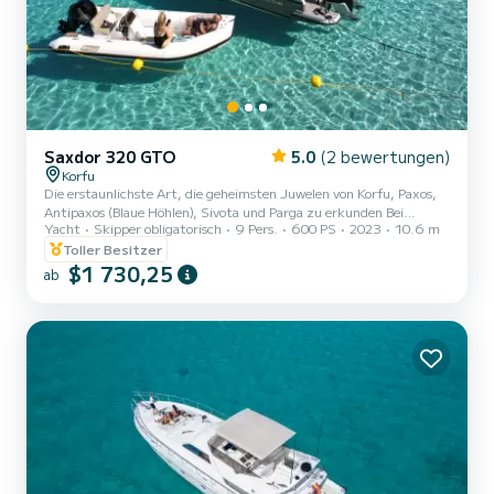
Saxdor 320 GTO
5.0
(2 bewertungen)
Korfu
Die erstaunlichste Art, die geheimsten Juwelen von Korfu, Paxos,
Antipaxos (Blaue Höhlen), Sivota und Parga zu erkunden Bei
Yacht
Skipper obligatorisch
9 Pers.
600 PS
2023
10.6 m
Tageskreuzfahrten im Preis inbegriffen: MwSt. Skipper WLAN
Ladestationen Erfrischungen und Snacks Schnorchelausrüstung
Toller Besitzer
SUP Wasserscooter Snacks Getränke
$1 730,25
ab