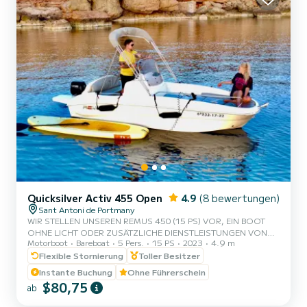
Quicksilver Activ 455 Open
4.9
(8 bewertungen)
Sant Antoni de Portmany
WIR STELLEN UNSEREN REMUS 450 (15 PS) VOR, EIN BOOT
OHNE LICHT ODER ZUSÄTZLICHE DIENSTLEISTUNGEN VON
Motorboot
Bareboat
5 Pers.
15 PS
2023
4.9 m
EINEM SKIPPER, MIT PLATZ FÜR 5 PERSONEN. IN UNSEREM
MIETANGEBOT SIND GRATIS PADDLE-SURFEN UND
Flexible Stornierung
Toller Besitzer
SCHNORCHEL-MASKEN ENTHALTEN. MIT DIESEM BOOT WIRST
Instante Buchung
Ohne Führerschein
DU EIN UNVERGESSLICHES ERLEBNIS AUF DER INSEL IBIZA
$80,75
ab
ERLEBEN. **PROMOTION FÜR PAARE, FRAGE NACH DEINEM
GESCHENK BEI DEINEM ERLEBNIS.** VORTEILE DIESES BOOTS