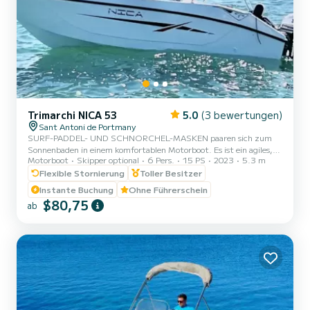
Trimarchi NICA 53
5.0
(3 bewertungen)
Sant Antoni de Portmany
SURF-PADDEL- UND SCHNORCHEL-MASKEN paaren sich zum
Sonnenbaden in einem komfortablen Motorboot. Es ist ein agiles,
Motorboot
Skipper optional
6 Pers.
15 PS
2023
5.3 m
leistungsstarkes und dynamisches Boot, mit dem Sie jeden Punkt
der Küste erreichen können eine Frage von Minuten. Der
Flexible Stornierung
Toller Besitzer
Anlegehafen befindet sich in Sant Antoni de Portmany. Ideale
Instante Buchung
Ohne Führerschein
Lage, wenn Sie zu den Buchten Cala Bassa und Cala Comte fahren
$80,75
ab
möchten, um die Privatsphäre und Ruhe zu genießen, die in der
Nachbarregion herrscht, da der Zugang nur Booten vorbehalten ist.
Im Preis inbe...