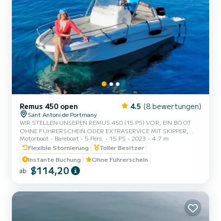
Remus 450 open
4.5
(8 bewertungen)
Sant Antoni de Portmany
WIR STELLEN UNSEREN REMUS 450 (15 PS) VOR, EIN BOOT
OHNE FÜHRERSCHEIN ODER EXTRASERVICE MIT SKIPPER,
Motorboot
Bareboat
5 Pers.
15 PS
2023
4.7 m
FÜR BIS ZU 5 PERSONEN. BEI IHRER MIETE BEINHALTEN WIR
KOSTENLOS STAND-UP-PADDLING UND
Flexible Stornierung
Toller Besitzer
SCHNORCHELAUSRÜSTUNG. MIT DIESEM BOOT ERLEBEN SIE
Instante Buchung
Ohne Führerschein
EIN UNVERGESSLICHES ABENTEUER AUF DER INSEL IBIZA.
$114,20
ab
**AKTION FÜR PAARE, FRAGEN SIE NACH IHREM GESCHENK
BEI IHRER ERFAHRUNG.** VORTEILE BEI DIESEM BOOT ZU
BUCHEN: • BESTES PREIS-LEISTUNGS-VERHÄLTNIS. • OHNE
SKIPPER. • KAPAZITÄT VON 5 PERSONEN. • KOSTENLOSES S...