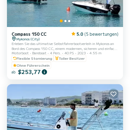
Compass 150 CC
5.0
(5 bewertungen)
Mykonos (City)
Erleben Sie das ultimative Selbstfahrerbootverleih in Mykonos an
Bord des Compass 150 CC, einem modernen, sicheren und einfach
Motorboot
Bareboat
4 Pers.
40 PS
2023
4.55 m
zu handhabenden kleinen Boot ohne Lizenz. Perfekt für private
Bootsausflüge, Familienbootabenteuer, romantische Ausflüge und
Flexible Stornierung
Toller Besitzer
All-Inclusive-Tageskreuzfahrten zur Südküste von Mykonos,
Ohne Führerschein
Dragonisi, Rhenia und Delos Island. Unser Compass 150 CC
$253,77
ab
ermöglicht es Ihnen, diese atemberaubenden Orte in Ihrem eigenen
Tempo zu erkunden. Keine Lizenz erforderlich, was es ideal für
Anfä...