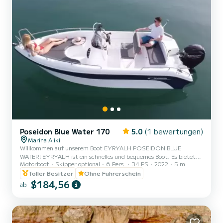
Poseidon Blue Water 170
5.0
(1 bewertungen)
Marina Aliki
Willkommen auf unserem Boot EYRYALH POSEIDON BLUE
WATER! EYRYALH ist ein schnelles und bequemes Boot. Es bietet
Motorboot
Skipper optional
6 Pers.
34 PS
2022
5 m
Platz für Familien, Paare und Freunde. Sie haben die Möglichkeit,
alle schönen und versteckten Strände rund um Paros zu sehen. Wir
Toller Besitzer
Ohne Führerschein
freuen uns darauf, Sie auf unserem Boot willkommen zu heißen!
$184,56
ab