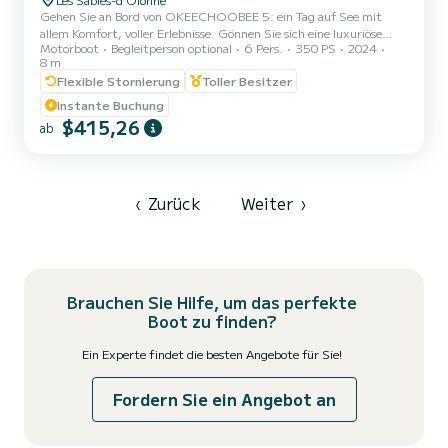
Gehen Sie an Bord von OKEECHOOBEE 5: ein Tag auf See mit
allem Komfort, voller Erlebnisse. Gönnen Sie sich eine luxuriöse
Motorboot
Begleitperson optional
6 Pers.
350 PS
2024
Auszeit vom Alltag mit OKEECHOOBEE 5, einem Boot der
8 m
Spitzenklasse, das Kraft und Eleganz vereint. Der 350 PS starke
Flexible Stornierung
Toller Besitzer
Mercury Verado-Motor bringt Sie schnell und komfortabel zu
Ihrem Lieblingsankerplatz. Dort angekommen, ist das Ankern dank
Instante Buchung
der elektrischen Ankerwinde ganz einfach. Unter dem schattigen
$415,26
ab
Hardtop können Sie es sich auf der Bank oder den Sitzen gemütlich
machen...
‹
Zurück
Weiter
›
Brauchen Sie Hilfe, um das perfekte
Boot zu finden?
Ein Experte findet die besten Angebote für Sie!
Fordern Sie ein Angebot an