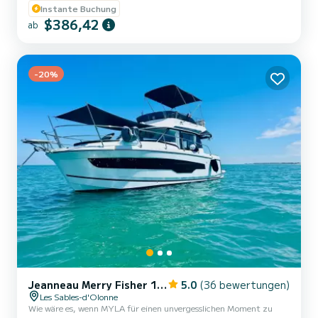
Spaß und Komfort miteinander verbindet. Die IMAGINE II wird von
Instante Buchung
einem leistungsstarken 350 PS Mercury L6-Motor angetrieben
$386,42
ab
und garantiert Ihnen dynamische und sichere Fahrten. Am Zie...
-20%
Jeanneau Merry Fisher 1095 Fly
5.0
(36 bewertungen)
Les Sables-d'Olonne
Wie wäre es, wenn MYLA für einen unvergesslichen Moment zu