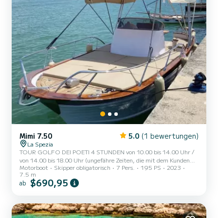
Mimi 7.50
5.0
(1 bewertungen)
La Spezia
TOUR GOLFO DEI POETI 4 STUNDEN von 10.00 bis 14.00 Uhr /
von 14.00 bis 18.00 Uhr (ungefähre Zeiten, die mit dem Kunden
Motorboot
Skipper obligatorisch
7 Pers.
195 PS
2023
vereinbart werden müssen) AD MAIORA, ein typisches italienisches
7.5 m
Gozzo mit allem Komfort, um Ihnen ein einzigartiges und
$690,95
ab
unvergessliches Erlebnis zu bieten. Neues Boot in seiner zweiten
Saison auf See, ausgestattet mit einem großen Sonnendeck am
Bug, Markise mit Schattenzone am Heck, Süßwasserdusche,
Stereoanlage, Badeleiter, Kabine mit Bett, Bad und großem Tisch
mit Sitzgel...