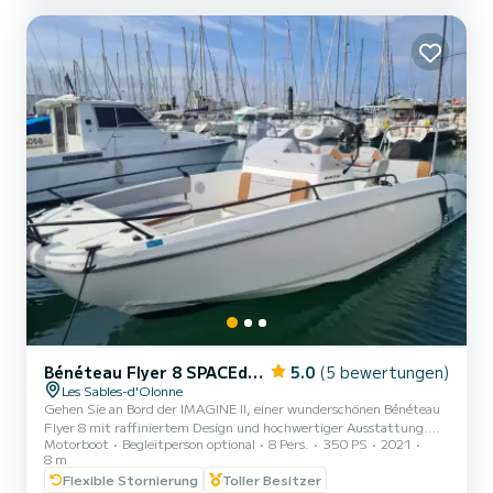
ZU BUCHEN: • BESTES PREIS-LEISTUNGS-VERHÄLTNIS. • OHNE
SKIPPER. • PLATZ FÜR 5 PERSONEN....
Bénéteau Flyer 8 SPACEdeck
5.0
(5 bewertungen)
Les Sables-d'Olonne
Gehen Sie an Bord der IMAGINE II, einer wunderschönen Bénéteau
Flyer 8 mit raffiniertem Design und hochwertiger Ausstattung.
Motorboot
Begleitperson optional
8 Pers.
350 PS
2021
Mit ihrem Teakholzdeck, den großzügigen Wohnbereichen im Bug
8 m
und Heck, dem komfortablen Bolster, der funktionalen Küchenzeile
Flexible Stornierung
Toller Besitzer
und dem gemütlichen Salon ist diese Yacht so konzipiert, dass sie