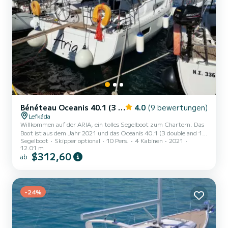
Bénéteau Oceanis 40.1 (3 double and 1 bunk beds)
4.0
(9 bewertungen)
Lefkáda
Willkommen auf der ARIA, ein tolles Segelboot zum Chartern. Das
Boot ist aus dem Jahr 2021 und das Oceanis 40.1 (3 double and 1
Segelboot
Skipper optional
10 Pers.
4 Kabinen
2021
bunk beds) bringt Sie zu den schönsten Ankerplätzen um Lefkáda.
12.01 m
Das Boot hat 4 Kabinen mit allem Komfort und eine Kapazität von
$312,60
ab
10 Personen. Mit einer Gesamtlänge von 12 Metern wird es Ihr
perfekter Begleiter sein, um einen einzigartigen Urlaub auf dem
Wasser in der Umgebung von Lefkáda zu verbringen. Dieses
Oceanis 40.1 (3 double and 1 bunk beds) verfügt über 2 Toi...
-24%