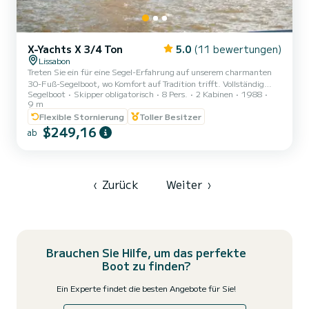
X-Yachts X 3/4 Ton
5.0
(11 bewertungen)
Lissabon
Treten Sie ein für eine Segel-Erfahrung auf unserem charmanten
30-Fuß-Segelboot, wo Komfort auf Tradition trifft. Vollständig
Segelboot
Skipper obligatorisch
8 Pers.
2 Kabinen
1988
renoviert und dennoch reich an Geschichte bietet dieses Schiff
9 m
einen gemütlichen und einladenden Raum, komplett mit
Flexible Stornierung
Toller Besitzer
Badezimmer, Kühlschrank und allem Notwendigen für eine
$249,16
entspannte Reise. Unsere freundliche lokale Crew steht bereit, Sie
ab
willkommen zu heißen und ein unvergessliches Erlebnis auf dem
Wasser zu garantieren. Preise ab 270 Euro für 2 Stunden! UNSERE
2026 ÖFF...
‹
Zurück
Weiter
›
Brauchen Sie Hilfe, um das perfekte
Boot zu finden?
Ein Experte findet die besten Angebote für Sie!