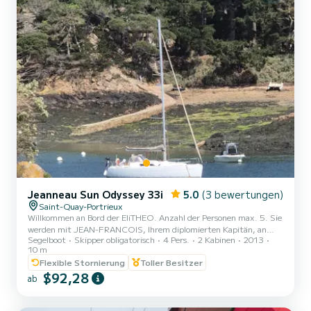
Jeanneau Sun Odyssey 33i
5.0
(3 bewertungen)
Saint-Quay-Portrieux
Willkommen an Bord der EliTHEO. Anzahl der Personen max. 5. Sie
werden mit JEAN-FRANCOIS, Ihrem diplomierten Kapitän, an
Segelboot
Skipper obligatorisch
4 Pers.
2 Kabinen
2013
Bord gehen, der Ihr Coach für eine Entdeckungskreuzfahrt sein
10 m
wird. Setzen Sie die Segel für einen einzigartigen und
Flexible Stornierung
Toller Besitzer
unvergesslichen Tag auf See, Ihr Abenteuer in der Bucht von Saint
$92,28
Brieuc! Kommen Sie segeln lernen und entdecken Sie die Bucht von
ab
Saint Brieuc. Ausflug: Ab 140 Euro Entdeckungstour zum Segeln.
Vergnügungsfahrt mit Möglichkeit zum Essen an Bord Möglichkeit