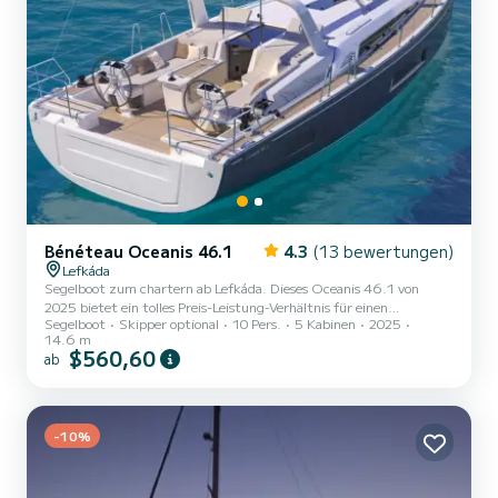
Bénéteau Oceanis 46.1
4.3
(13 bewertungen)
Lefkáda
Segelboot zum chartern ab Lefkáda. Dieses Oceanis 46.1 von
2025 bietet ein tolles Preis-Leistung-Verhältnis für einen
Segelboot
Skipper optional
10 Pers.
5 Kabinen
2025
mehrtägigen oder mehrwöchigen Törn. Sie möchten einen
14.6 m
unvergesslichen Törn auf diesem Segelboot mit 15 Metern Länge
$560,60
ab
verbringen? Sie können mit bis zu 10 Personen an Bord kommen
und die 5 komfortablen Kabinen genießen. Dieses Oceanis 46.1
verfügt über 3 Toiletten mit Dusche. Dieses Boot ist mit einem
Rollgroßsegel und einem Roll...
-10%