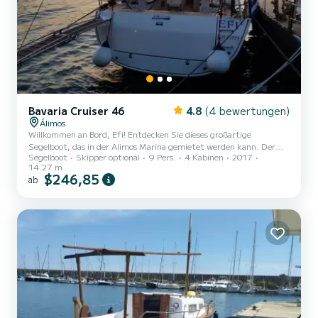
Bavaria Cruiser 46
4.8
(4 bewertungen)
Álimos
Willkommen an Bord, Efi! Entdecken Sie dieses großartige
Segelboot, das in der Alimos Marina gemietet werden kann. Der
Segelboot
Skipper optional
9 Pers.
4 Kabinen
2017
Cruiser 46, Baujahr 2017, bietet ein unvergleichliches Erlebnis für
14.27 m
einen Familien- oder Freundesurlaub. Sie werden auf diesem 14
$246,85
ab
Meter langen Segelboot eine außergewöhnliche Kreuzfahrt
erleben. Sie können während der Kreuzfahrt bis zu 9 Passagiere
unterbringen und die 4 Kabinen mit absolutem Komfort nutzen.
Dieser Cruiser 46 ist mit einem Rollgroßsegel und einer Rollgenua
ausg...