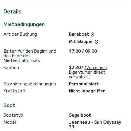
Freund sein, wenn Sie außergewöhnliche Ferien auf den
Gewässern von Volos verbringen.
Details
Diese Sun Odyssey 33 ist mit 1 Toilette mit Dusche
ausgestattet.
Mietbedingungen
Dieses Boot ist mit einem Rollgroßsegel und einer Rollgenua
Art der Buchung
Bareboat
ausgestattet. Es verfügt über folgende Ausstattung:
Autopilot, Solarpanel.
Mit Skipper
Zeiten für den Beginn und
17:00 / 09:00
das Ende des
Mietverhältnisses:
Kaution
$2 307
(Von einem
Eigentümer direkt
verwaltet)
Stornierungsbedingungen
Personalisiert
Kraftstoff
Nicht inbegriffen
Boot
Bootstyp
Segelboot
Modell
Jeanneau - Sun Odyssey
33