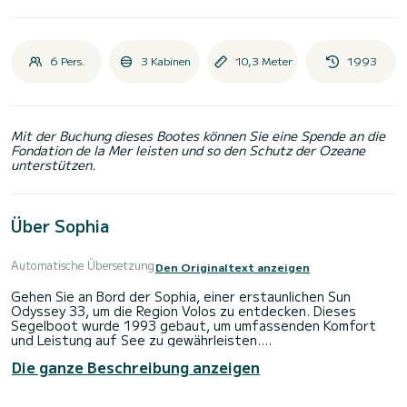
6 Pers.
3 Kabinen
10,3 Meter
1993
Mit der Buchung dieses Bootes können Sie eine Spende an die
Fondation de la Mer leisten und so den Schutz der Ozeane
unterstützen.
Über Sophia
Automatische Übersetzung
Den Originaltext anzeigen
Gehen Sie an Bord der Sophia, einer erstaunlichen Sun
Odyssey 33, um die Region Volos zu entdecken. Dieses
Segelboot wurde 1993 gebaut, um umfassenden Komfort
und Leistung auf See zu gewährleisten.
Die ganze Beschreibung anzeigen
Das Boot verfügt über 3 Kabinen mit umfassendem Komfort
und einer Kapazität von 6 Passagieren. Mit einer
Gesamtlänge von 10 Metern und 24 PS wird es Ihr bester