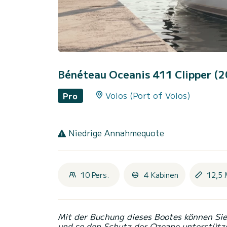
Bénéteau Oceanis 411 Clipper (
Volos (Port of Volos)
Pro
Niedrige Annahmequote
10 Pers.
4 Kabinen
12,5 
Mit der Buchung dieses Bootes können Sie 
und so den Schutz der Ozeane unterstütz