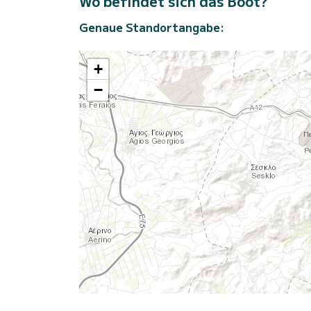
Wo befindet sich das Boot?
Genaue Standortangabe:
+
−