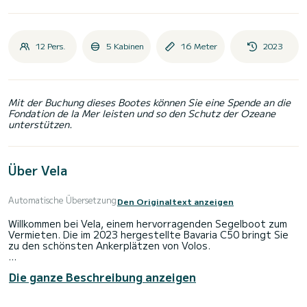
12 Pers.
5 Kabinen
16 Meter
2023
Mit der Buchung dieses Bootes können Sie eine Spende an die
Fondation de la Mer leisten und so den Schutz der Ozeane
unterstützen.
Über Vela
Automatische Übersetzung
Den Originaltext anzeigen
Willkommen bei Vela, einem hervorragenden Segelboot zum
Vermieten. Die im 2023 hergestellte Bavaria C50 bringt Sie
zu den schönsten Ankerplätzen von Volos.
Das Boot verfügt über 5 Kabinen allen Komfort und eine
Die ganze Beschreibung anzeigen
Bootskapazität von 12 Personen. Mit einer Gesamtlänge von
16 Metern ist es Ihr bester Verbündeter für einen
außergewöhnlichen Urlaub auf dem Wasser in der Umgebung