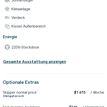
Sonnensegel
Klimaanlage
Verdeck
Kissen Außenbereich
Energie
220V-Steckdose
Gesamte Ausstattung anzeigen
Optionale Extras
Skipper normal price
$1 615
/ Woche
Obligatorisch
End cleaning, bed linen,
$346
/ Vermietung