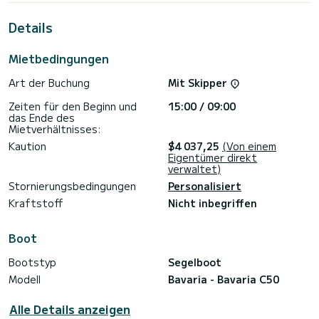
von Volos
Details
Für Ihren Komfort verfügt Vela über 3 Toiletten mit Dusche
Es verfügt über folgende Ausstattung: Autopilot,
Mietbedingungen
Tendermotor, Bugstrahlruder, TV, Außenlautsprecher,
Klimaanlage.
Art der Buchung
Mit Skipper
Für jede Informations- oder Reservierungsanfrage klicken
Zeiten für den Beginn und
15:00 / 09:00
Sie auf die Schaltfläche „Angebot anfordern“. Ein SamBoat-
das Ende des
Mietverhältnisses:
Kaution
$4 037,25
(Von einem
Eigentümer direkt
verwaltet)
Stornierungsbedingungen
Personalisiert
Kraftstoff
Nicht inbegriffen
Boot
Bootstyp
Segelboot
Modell
Bavaria - Bavaria C50
Alle Details anzeigen