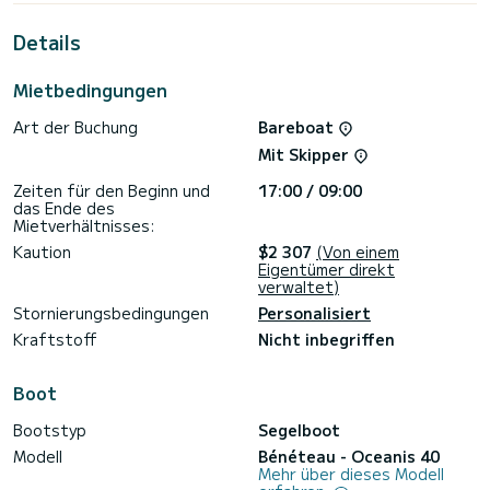
außergewöhnlichen Urlaub auf dem Wasser in der Umgebung
von Volos zu verbringen.
Details
Für Ihren Komfort verfügt die OCEANIS 40 (2009) - VOL
über 2 Toiletten mit Dusche.
Mietbedingungen
Dieses Boot ist mit einem Großsegel mit Latten und einer
Art der Buchung
Bareboat
Rollgenua ausgestattet. Es verfügt über die folgende
Ausstattung: Autopilot, Solarpanel.
Mit Skipper
Buchungsanfragen und Angebote werden direkt von
Zeiten für den Beginn und
17:00 / 09:00
SamBoat bearbeitet. Über die Plattform erhalten Sie die
das Ende des
Mietverhältnisses:
Kaution
$2 307
(Von einem
Eigentümer direkt
verwaltet)
Stornierungsbedingungen
Personalisiert
Kraftstoff
Nicht inbegriffen
Boot
Bootstyp
Segelboot
Modell
Bénéteau - Oceanis 40
Mehr über dieses Modell