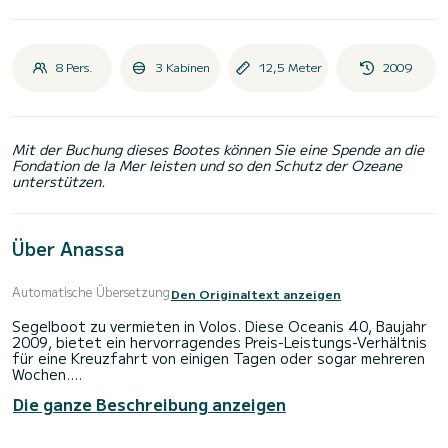
8 Pers.
3 Kabinen
12,5 Meter
2009
Mit der Buchung dieses Bootes können Sie eine Spende an die
Fondation de la Mer leisten und so den Schutz der Ozeane
unterstützen.
Über Anassa
Automatische Übersetzung
Den Originaltext anzeigen
Segelboot zu vermieten in Volos. Diese Oceanis 40, Baujahr
2009, bietet ein hervorragendes Preis-Leistungs-Verhältnis
für eine Kreuzfahrt von einigen Tagen oder sogar mehreren
Wochen.
Die ganze Beschreibung anzeigen
Das Boot verfügt über 3 voll ausgestattete Kabinen und
bietet Platz für 6 Personen. Mit einer Gesamtlänge von 13
Metern ist es Ihr bester Verbündeter, um einen