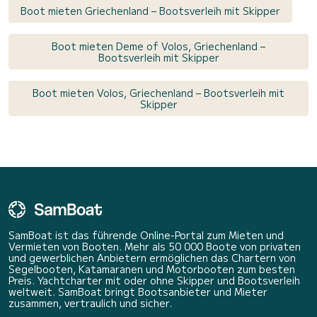
Boot mieten Griechenland – Bootsverleih mit Skipper
Boot mieten Deme of Volos, Griechenland –
Bootsverleih mit Skipper
Boot mieten Volos, Griechenland – Bootsverleih mit
Skipper
SamBoat ist das führende Online-Portal zum Mieten und
Vermieten von Booten. Mehr als 50 000 Boote von privaten
und gewerblichen Anbietern ermöglichen das Chartern von
Segelbooten, Katamaranen und Motorbooten zum besten
Preis. Yachtcharter mit oder ohne Skipper und Bootsverleih
weltweit. SamBoat bringt Bootsanbieter und Mieter
zusammen, vertraulich und sicher.