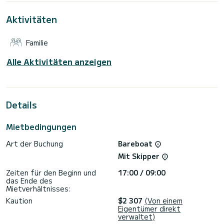
von Volos zu verbringen.
Aktivitäten
Für Ihren Komfort verfügt Orion VI über 2 Toiletten mit
Dusche.
Familie
Dieses Boot ist mit einem Großsegel mit Latten und einer
Rollgenua ausgestattet. Es verfügt über folgende
Ausstattung: Autopilot, Außenbordmotor.
Alle Aktivitäten anzeigen
Wir laden Sie ein, direkt über die Plattform ein Angebot
anzufordern. Wir werden uns mit unseren besten Angeboten
Details
Mietbedingungen
Art der Buchung
Bareboat
Mit Skipper
Zeiten für den Beginn und
17:00 / 09:00
das Ende des
Mietverhältnisses:
Kaution
$2 307
(Von einem
Eigentümer direkt
verwaltet)