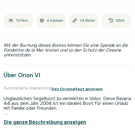
10 Pers.
4 Kabinen
14 Meter
2004
Mit der Buchung dieses Bootes können Sie eine Spende an die
Fondation de la Mer leisten und so den Schutz der Ozeane
unterstützen.
Über Orion VI
Automatische Übersetzung
Den Originaltext anzeigen
Unglaubliches Segelboot zu vermieten in Volos. Diese Bavaria
44 aus dem Jahr 2004 ist ein ideales Boot für einen Urlaub
mit Familie oder Freunden.
Das Boot verfügt über 4 voll ausgestattete Kabinen und
Die ganze Beschreibung anzeigen
bietet Platz für 10 Personen. Mit einer Gesamtlänge von 14
Metern ist es Ihr bester Verbündeter, um einen
außergewöhnlichen Urlaub auf dem Wasser in der Umgebung