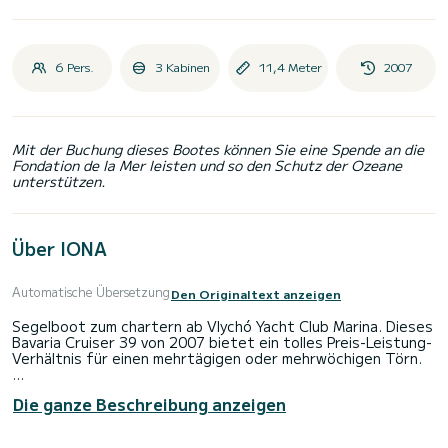
6 Pers.
3 Kabinen
11,4 Meter
2007
Mit der Buchung dieses Bootes können Sie eine Spende an die
Fondation de la Mer leisten und so den Schutz der Ozeane
unterstützen.
Über IONA
Automatische Übersetzung
Den Originaltext anzeigen
Segelboot zum chartern ab Vlychó Yacht Club Marina. Dieses
Bavaria Cruiser 39 von 2007 bietet ein tolles Preis-Leistung-
Verhältnis für einen mehrtägigen oder mehrwöchigen Törn.
Das Boot hat 3 Kabinen mit allem Komfort und eine
Die ganze Beschreibung anzeigen
Kapazität von 6 Personen. Mit einer Gesamtlänge von 11
Metern wird es Ihr perfekter Begleiter sein, um einen
einzigartigen Urlaub auf dem Wasser in der Umgebung von