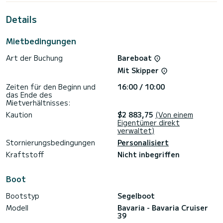
Vlychó Yacht Club Marina zu verbringen.
Details
Für Ihren Komfort verfügt IONA über 2 Toiletten mit Dusche
Es ist unter anderem mit folgender Ausrüstung
Mietbedingungen
ausgestattet: Autopilot.
Art der Buchung
Bareboat
Um Informationen anzufragen oder eine Buchung, klicken Sie
bitte auf den Button "Angebot anfordern". Ein Mitarbeiter
Mit Skipper
von SamBoat schickt Ihnen ein persönliches Angebot zu
bestmöglichen Konditionen.
Zeiten für den Beginn und
16:00 / 10:00
das Ende des
Mietverhältnisses:
Kaution
$2 883,75
(Von einem
Eigentümer direkt
verwaltet)
Stornierungsbedingungen
Personalisiert
Kraftstoff
Nicht inbegriffen
Boot
Bootstyp
Segelboot
Modell
Bavaria - Bavaria Cruiser
39