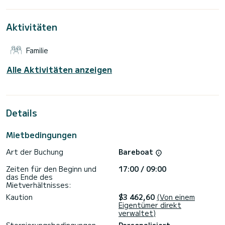
Kabinen genießen.
Dieses Sun Odyssey 440 verfügt über 2 Toiletten mit
Aktivitäten
Dusche.
Dieses Boot ist mit einem Rollgroßsegel und einem Rollgenua
Familie
ausgestattet. Es ist unter anderem mit folgender
Ausrüstung ausgestattet: Autopilot, Bugstrahlruder,
Außenlautsprecher, Elektrowinch.
Alle Aktivitäten anzeigen
Haben Sie Fragen bezüglich des Bootes oder den
Charterbedingungen? Schicken Sie uns einfach eine
Nachricht auf SamBoat, unsere Mitarbeiter beantworten
Details
Mietbedingungen
Art der Buchung
Bareboat
Zeiten für den Beginn und
17:00 / 09:00
das Ende des
Mietverhältnisses:
Kaution
$3 462,60
(Von einem
Eigentümer direkt
verwaltet)
Stornierungsbedingungen
Personalisiert