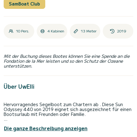
SamBoat Club
10 Pers.
4 Kabinen
13 Meter
2019
Mit der Buchung dieses Bootes können Sie eine Spende an die
Fondation de la Mer leisten und so den Schutz der Ozeane
unterstützen.
Über UwElli
Hervorragendes Segelboot zum Chartern ab . Diese Sun
Odyssey 440 von 2019 eignet sich ausgezeichnet für einen
Bootsurlaub mit Freunden oder Familie.
Sie möchten einen unvergesslichen Törn auf diesem
Die ganze Beschreibung anzeigen
Segelboot mit 13 Metern Länge verbringen? Sie können mit
bis zu 9 Personen an Bord kommen und die 4 komfortablen