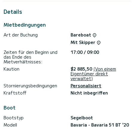
Metern wird es Ihr bester Verbündeter sein, um einen
außergewöhnlichen Urlaub auf dem Wasser in der Umgebung
Details
von Sukošan
Diese Bavaria 51 BT '20 ist mit 3 Toiletten mit Dusche
Mietbedingungen
ausgestattet.
Art der Buchung
Bareboat
Dieses Boot ist mit einem Rollgroßsegel und einer Rollgenua
ausgestattet. Es verfügt über folgende Ausstattung:
Mit Skipper
Autopilot, TV, WLAN und Internet.
Zeiten für den Beginn und
17:00 / 09:00
Zögern Sie nicht, uns für ein Angebot zu kontaktieren, ein
das Ende des
Mietverhältnisses:
Kaution
$2 885,50
(Von einem
Eigentümer direkt
verwaltet)
Stornierungsbedingungen
Personalisiert
Kraftstoff
Nicht inbegriffen
Boot
Bootstyp
Segelboot
Modell
Bavaria - Bavaria 51 BT '20