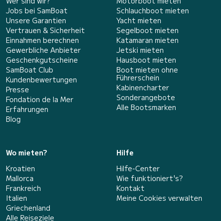
Wer sind wir?
Motorboot mieten
Jobs bei SamBoat
Schlauchboot mieten
Unsere Garantien
Yacht mieten
Vertrauen & Sicherheit
Segelboot mieten
Einnahmen berechnen
Katamaran mieten
Gewerbliche Anbieter
Jetski mieten
Geschenkgutscheine
Hausboot mieten
SamBoat Club
Boot mieten ohne
Führerschein
Kundenbewertungen
Kabinencharter
Presse
Sonderangebote
Fondation de la Mer
Alle Bootsmarken
Erfahrungen
Blog
Wo mieten?
Hilfe
Kroatien
Hilfe-Center
Mallorca
Wie funktioniert's?
Frankreich
Kontakt
Italien
Meine Cookies verwalten
Griechenland
Alle Reiseziele