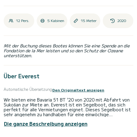
12 Pers.
5 Kabinen
15 Meter
2020
Mit der Buchung dieses Bootes können Sie eine Spende an die
Fondation de la Mer leisten und so den Schutz der Ozeane
unterstützen.
Über Everest
Automatische Übersetzung
Den Originaltext anzeigen
Wir bieten eine Bavaria 51 BT '20 von 2020 mit Abfahrt von
Sukošan zur Miete an. Everest ist ein Segelboot, das sich
perfekt für alle Vermietungen eignet. Dieses Segelboot ist
sehr angenehm zu handhaben für eine einwöchige
Kreuzfahrt oder länger.
Die ganze Beschreibung anzeigen
Das Boot verfügt über 5 voll ausgestattete Kabine(n) und
bietet Platz für 12 Personen. Mit einer Gesamtlänge von 15