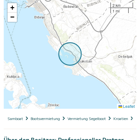
2 km
+
1 mi
−
Leaflet
Samboat
Bootsvermietung
Vermietung Segelboot
Kroatien
Da
Über den Besitzer: Professioneller Partner