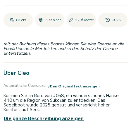
8 Pers.
3 Kabinen
12,6 Meter
2025
Mit der Buchung dieses Bootes können Sie eine Spende an die
Fondation de la Mer leisten und so den Schutz der Ozeane
unterstützen.
Über Cleo
Automatische Übersetzung
Den Originaltext anzeigen
Kommen Sie an Bord von #058, ein wunderschönes Hanse
410 um die Region von Sukošan zu entdecken. Das
Segelboot wurde 2025 gebaut und verspricht hohen
Komfort auf See.
Die ganze Beschreibung anzeigen
Das Boot verfügt über 3 komfortable Kabinen für bis zu 8
Personen. Mit seinen 13 Metern Länge und einer
Motorleistung von 39 PS bietet sich das Schiff als idealer