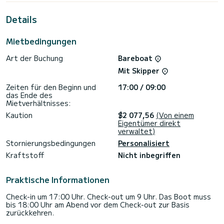
Begleiter für einen unvergesslichen Bootsurlaub in der
Umgebung von Sukošan.
Details
Für Ihren Komfort verfügt #058 über 2 Toiletten mit Dusche
Mietbedingungen
Es ist unter anderem mit folgender Ausrüstung
ausgestattet: Autopilot, Bugstrahlruder,
Art der Buchung
Bareboat
Außenlautsprecher, USB-Steckdose, Deckdusche,
Badeplattform.
Mit Skipper
Zögern Sie nicht, ein persönliches Angebot anzufordern.
Zeiten für den Beginn und
17:00 / 09:00
Unser Team berät Sie gerne zu all Ihren Fragen rund um Ihren
das Ende des
Mietverhältnisses:
Kaution
$2 077,56
(Von einem
Eigentümer direkt
verwaltet)
Stornierungsbedingungen
Personalisiert
Kraftstoff
Nicht inbegriffen
Praktische Informationen
Check-in um 17:00 Uhr. Check-out um 9 Uhr. Das Boot muss
bis 18:00 Uhr am Abend vor dem Check-out zur Basis
zurückkehren.