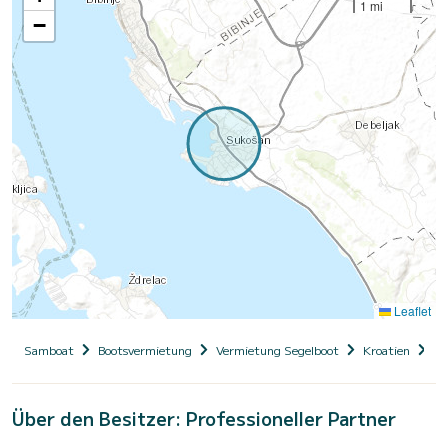
1 mi
−
Leaflet
Samboat
Bootsvermietung
Vermietung Segelboot
Kroatien
Da
Über den Besitzer: Professioneller Partner