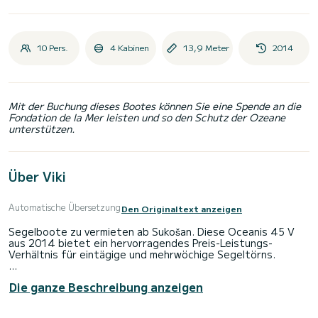
10 Pers.
4 Kabinen
13,9 Meter
2014
Mit der Buchung dieses Bootes können Sie eine Spende an die
Fondation de la Mer leisten und so den Schutz der Ozeane
unterstützen.
Über Viki
Automatische Übersetzung
Den Originaltext anzeigen
Segelboote zu vermieten ab Sukošan. Diese Oceanis 45 V
aus 2014 bietet ein hervorragendes Preis-Leistungs-
Verhältnis für eintägige und mehrwöchige Segeltörns.
Das Segelboot ist 14 m lang, die Leistung erreicht 54 PS.
Die ganze Beschreibung anzeigen
Anzahl der Kabinen: 4 m, Anzahl der Personen: 10, Das Schiff
ist für Sightseeing-Kreuzfahrten vorgesehen.