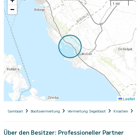
+
1 mi
−
Leaflet
Samboat
Bootsvermietung
Vermietung Segelboot
Kroatien
Da
Über den Besitzer: Professioneller Partner