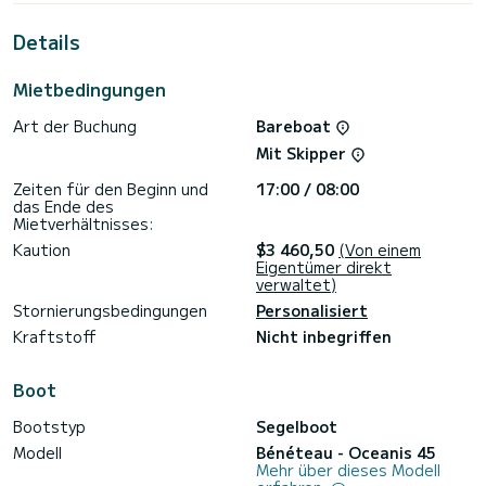
Details
Schiffsausrüstung < b>Großsegel auf Winde und
Schiffssegel auf Winde. Konkret umfasst es folgende
Ausstattung: Autopilot.
Mietbedingungen
Sie können Ihre Fragen zum Boot oder den
Art der Buchung
Bareboat
Charterbedingungen über die Samboat-Plattform stellen.
Unser SamBoat-Berater wird Ihnen antworten und Ihnen
Mit Skipper
Zeiten für den Beginn und
17:00 / 08:00
das Ende des
Mietverhältnisses:
Kaution
$3 460,50
(Von einem
Eigentümer direkt
verwaltet)
Stornierungsbedingungen
Personalisiert
Kraftstoff
Nicht inbegriffen
Boot
Bootstyp
Segelboot
Modell
Bénéteau - Oceanis 45
Mehr über dieses Modell