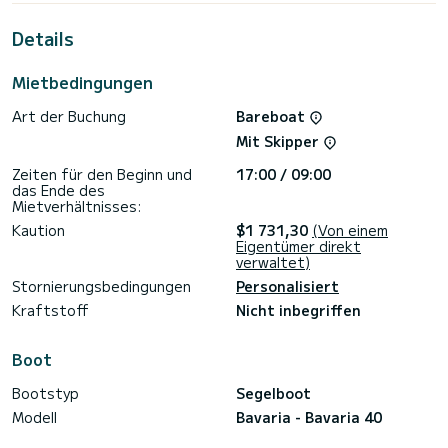
außergewöhnlichen Urlaub auf dem Wasser in der Umgebung
von Sukošan zu verbringen.>
Details
Diese Bavaria 40 BT '13 ist mit 2 Toiletten mit Dusche
ausgestattet.
Mietbedingungen
Dieses Boot ist mit einem Rollgroßsegel und einer Rollgenua
Art der Buchung
Bareboat
ausgestattet. Es verfügt über folgende Ausstattung:
Autopilot, WLAN und Internet.
Mit Skipper
Zögern Sie nicht, uns für ein Angebot zu kontaktieren, ein
Zeiten für den Beginn und
17:00 / 09:00
das Ende des
Mietverhältnisses:
Kaution
$1 731,30
(Von einem
Eigentümer direkt
verwaltet)
Stornierungsbedingungen
Personalisiert
Kraftstoff
Nicht inbegriffen
Boot
Bootstyp
Segelboot
Modell
Bavaria - Bavaria 40