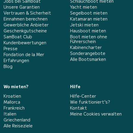
Jobs bei SamBoat
Schlauchboot mieten
Unsere Garantien
Yacht mieten
Vertrauen & Sicherheit
Segelboot mieten
Einnahmen berechnen
Katamaran mieten
Gewerbliche Anbieter
Jetski mieten
Geschenkgutscheine
Hausboot mieten
SamBoat Club
Boot mieten ohne
Führerschein
Kundenbewertungen
Kabinencharter
Presse
Sonderangebote
Fondation de la Mer
Alle Bootsmarken
Erfahrungen
Blog
Wo mieten?
Hilfe
Kroatien
Hilfe-Center
Mallorca
Wie funktioniert's?
Frankreich
Kontakt
Italien
Meine Cookies verwalten
Griechenland
Alle Reiseziele