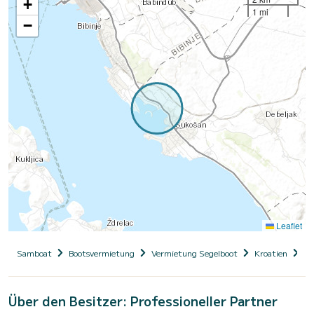
+
1 mi
−
Leaflet
Samboat
Bootsvermietung
Vermietung Segelboot
Kroatien
Da
Über den Besitzer: Professioneller Partner