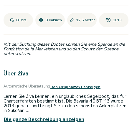
8 Pers.
3 Kabinen
12,5 Meter
2013
Mit der Buchung dieses Bootes können Sie eine Spende an die
Fondation de la Mer leisten und so den Schutz der Ozeane
unterstützen.
Über Živa
Automatische Übersetzung
Den Originaltext anzeigen
Lernen Sie Živa kennen, ein unglaubliches Segelboot, das für
Charterfahrten bestimmt ist. Die Bavaria 40 BT '13 wurde
2013 gebaut und bringt Sie zu den schönsten Ankerplätzen
in Sukošan.
Die ganze Beschreibung anzeigen
Das Boot verfügt über 3 voll ausgestattete Kabinen und
bietet Platz für 8 Personen. Mit einer Gesamtlänge von 13
Metern wird es Ihr bester Verbündeter sein, um einen