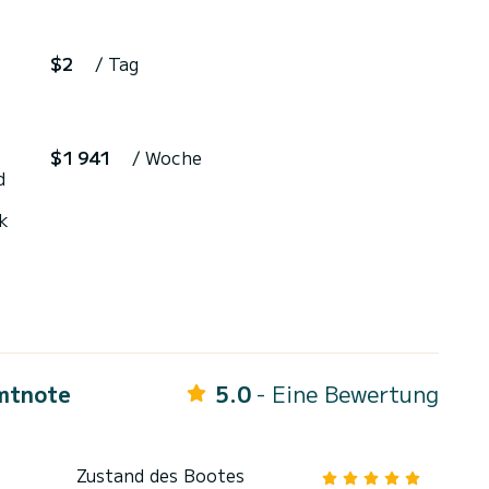
$2
/ Tag
$1 941
/ Woche
d
ek
mtnote
5.0
- Eine Bewertung
Zustand des Bootes