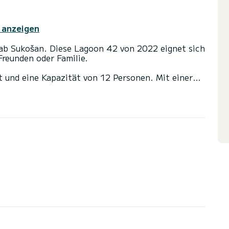
 anzeigen
b Sukošan. Diese Lagoon 42 von 2022 eignet sich
Freunden oder Familie.
 und eine Kapazität von 12 Personen. Mit einer
fekter Begleiter sein, um einen einzigartigen
on Sukošan zu verbringen.
letten mit Dusche
s Großsegel und einem Rollgenua ausgestattet. Es
ng ausgestattet: Autopilot, Außenlautsprecher,
usche, Klimaanlage, Bluetooth-Verbindung.
isanfragen werden direkt von SamBoat bearbeitet.
 Preise.