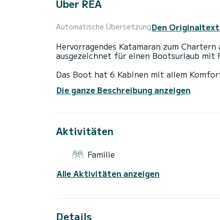
Über REA
Den Originaltext
Automatische Übersetzung
Hervorragendes Katamaran zum Chartern a
ausgezeichnet für einen Bootsurlaub mit 
Das Boot hat 6 Kabinen mit allem Komfort
Gesamtlänge von 13 Metern wird es Ihr per
Die ganze Beschreibung anzeigen
Urlaub auf dem Wasser in der Umgebung v
Für Ihren Komfort verfügt REA über 4 Toi
Aktivitäten
Dieses Boot ist mit einem Durchgelattete
ist unter anderem mit folgender Ausrüstu
USB-Steckdose, WLAN und Internet, Deckd
Familie
Buchungsanfragen und unverbindliche Pre
Alle Aktivitäten anzeigen
Über die Plattform erhalten Sie die besten
Details