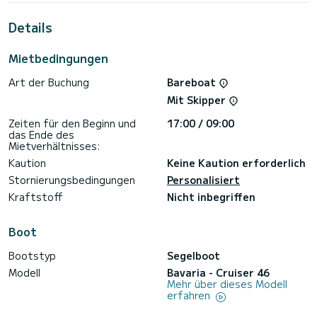
Für Ihren Komfort verfügt Sea Sparkle über 3 Toiletten mit
Details
Dusche
Dieses Boot ist mit einem Rollgroßsegel und einem Rollgenua
Mietbedingungen
ausgestattet. Es ist unter anderem mit folgender
Ausrüstung ausgestattet: Autopilot, Außenbordmotor,
Art der Buchung
Bareboat
Bugstrahlruder, TV, Außenlautsprecher, WLAN und Internet,
Deckdusche, Badeplattform.
Mit Skipper
Haben Sie Fragen bezüglich des Bootes oder den
Zeiten für den Beginn und
17:00 / 09:00
Charterbedingungen? Schicken Sie uns einfach eine
das Ende des
Nachricht auf SamBoat, unsere Mitarbeiter beantworten
Mietverhältnisses:
Kaution
Keine Kaution erforderlich
Stornierungsbedingungen
Personalisiert
Kraftstoff
Nicht inbegriffen
Boot
Bootstyp
Segelboot
Modell
Bavaria - Cruiser 46
Mehr über dieses Modell
erfahren