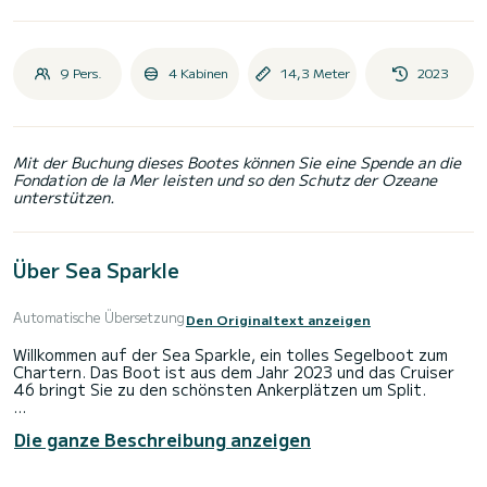
9 Pers.
4 Kabinen
14,3 Meter
2023
Mit der Buchung dieses Bootes können Sie eine Spende an die
Fondation de la Mer leisten und so den Schutz der Ozeane
unterstützen.
Über Sea Sparkle
Automatische Übersetzung
Den Originaltext anzeigen
Willkommen auf der Sea Sparkle, ein tolles Segelboot zum
Chartern. Das Boot ist aus dem Jahr 2023 und das Cruiser
46 bringt Sie zu den schönsten Ankerplätzen um Split.
Sie möchten einen unvergesslichen Törn auf diesem
Die ganze Beschreibung anzeigen
Segelboot mit 14 Metern Länge verbringen? Sie können mit
bis zu 9 Personen an Bord kommen und die 4 komfortablen
Kabinen genießen.