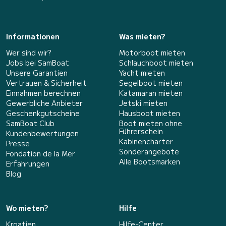
Informationen
Was mieten?
Wer sind wir?
Motorboot mieten
Jobs bei SamBoat
Schlauchboot mieten
Unsere Garantien
Yacht mieten
Vertrauen & Sicherheit
Segelboot mieten
Einnahmen berechnen
Katamaran mieten
Gewerbliche Anbieter
Jetski mieten
Geschenkgutscheine
Hausboot mieten
SamBoat Club
Boot mieten ohne
Führerschein
Kundenbewertungen
Kabinencharter
Presse
Sonderangebote
Fondation de la Mer
Alle Bootsmarken
Erfahrungen
Blog
Wo mieten?
Hilfe
Kroatien
Hilfe-Center