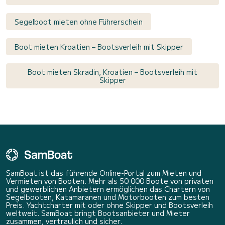
Segelboot mieten ohne Führerschein
Boot mieten Kroatien – Bootsverleih mit Skipper
Boot mieten Skradin, Kroatien – Bootsverleih mit
Skipper
SamBoat ist das führende Online-Portal zum Mieten und
Vermieten von Booten. Mehr als 50 000 Boote von privaten
und gewerblichen Anbietern ermöglichen das Chartern von
Segelbooten, Katamaranen und Motorbooten zum besten
Preis. Yachtcharter mit oder ohne Skipper und Bootsverleih
weltweit. SamBoat bringt Bootsanbieter und Mieter
zusammen, vertraulich und sicher.