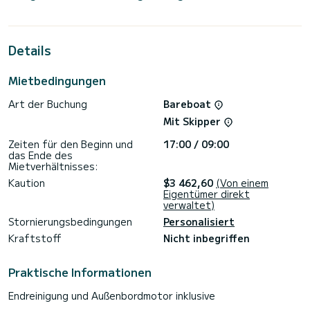
Das Boot verfügt über 5 voll ausgestattete Kabinen und
bietet Platz für 11 Personen. Mit einer Gesamtlänge von 16
Metern wird es Ihr bester Verbündeter sein, um einen
außergewöhnlichen Urlaub auf dem Wasser in der Umgebung
Details
von
Für Ihren Komfort verfügt First Friendship über 3 Toiletten
Mietbedingungen
mit Dusche
Art der Buchung
Bareboat
Für Informationsanfragen oder Reservierungen klicken Sie
auf die Schaltfläche „Angebot anfordern“. Ein SamBoat-
Mit Skipper
Zeiten für den Beginn und
17:00 / 09:00
das Ende des
Mietverhältnisses:
Kaution
$3 462,60
(Von einem
Eigentümer direkt
verwaltet)
Stornierungsbedingungen
Personalisiert
Kraftstoff
Nicht inbegriffen
Praktische Informationen
Endreinigung und Außenbordmotor inklusive