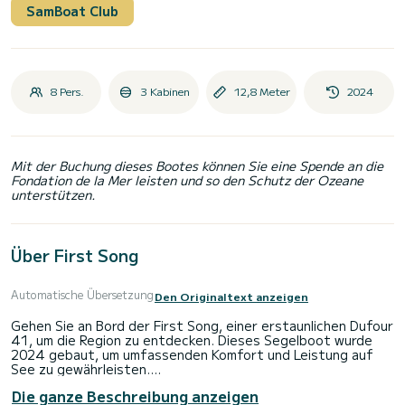
SamBoat Club
8 Pers.
3 Kabinen
12,8 Meter
2024
Mit der Buchung dieses Bootes können Sie eine Spende an die
Fondation de la Mer leisten und so den Schutz der Ozeane
unterstützen.
Über First Song
Automatische Übersetzung
Den Originaltext anzeigen
Gehen Sie an Bord der First Song, einer erstaunlichen Dufour
41, um die Region zu entdecken. Dieses Segelboot wurde
2024 gebaut, um umfassenden Komfort und Leistung auf
See zu gewährleisten.
Die ganze Beschreibung anzeigen
Das Boot verfügt über 3 voll ausgestattete Kabinen und