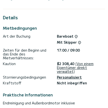
bietet Platz für 6 Personen. Mit einer Gesamtlänge von 13
Metern wird es Ihr bester Verbündeter sein, um einen
außergewöhnlichen Urlaub auf dem Wasser in der Umgebung
von zu verbringen.
Details
Diese Dufour 41 ist mit 3 Toiletten mit Dusche
ausgestattet.
Mietbedingungen
Dieses Boot ist mit einem Lattengroßsegel und einer
Art der Buchung
Bareboat
Rollgenua ausgestattet.
Mit Skipper
Wenn Sie Fragen zum Boot oder den Charterbedingungen
haben, können Sie eine Nachricht über die Samboat-
Zeiten für den Beginn und
17:00 / 09:00
Plattform senden. Ein SamBoat-Berater beantwortet Ihre
das Ende des
Mietverhältnisses:
Kaution
$2 308,40
(Von einem
Eigentümer direkt
verwaltet)
Stornierungsbedingungen
Personalisiert
Kraftstoff
Nicht inbegriffen
Praktische Informationen
Endreinigung und Außenbordmotor inklusive