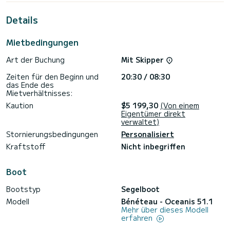
Skópelos zu verbringen.
Details
Dieses Oceanis 51.1 verfügt über 2 Toiletten mit Dusche.
Es ist unter anderem mit folgender Ausrüstung
Mietbedingungen
ausgestattet: USB-Steckdose, Entsalzungsanlage,
Elektrowinch.
Art der Buchung
Mit Skipper
Um Informationen anzufragen oder eine Buchung, klicken Sie
Zeiten für den Beginn und
20:30 / 08:30
bitte auf den Button "Angebot anfordern". Ein Mitarbeiter
das Ende des
von SamBoat schickt Ihnen ein persönliches Angebot zu
Mietverhältnisses:
bestmöglichen Konditionen.
Kaution
$5 199,30
(Von einem
Eigentümer direkt
verwaltet)
Stornierungsbedingungen
Personalisiert
Kraftstoff
Nicht inbegriffen
Boot
Bootstyp
Segelboot
Modell
Bénéteau - Oceanis 51.1
Mehr über dieses Modell
erfahren