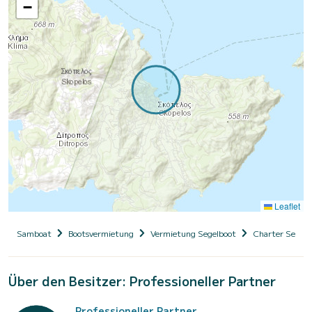
−
Leaflet
Samboat
Bootsvermietung
Vermietung Segelboot
Charter Segelb
Über den Besitzer: Professioneller Partner
Professioneller Partner