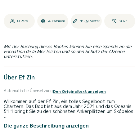
8 Pers.
4 Kabinen
15,9 Meter
2021
Mit der Buchung dieses Bootes können Sie eine Spende an die
Fondation de la Mer leisten und so den Schutz der Ozeane
unterstützen.
Über Ef Zin
Automatische Übersetzung
Den Originaltext anzeigen
Willkommen auf der Ef Zin, ein tolles Segelboot zum
Chartern. Das Boot ist aus dem Jahr 2021 und das Oceanis
51.1 bringt Sie zu den schönsten Ankerplätzen um Skópelos.
Das Boot hat 4 Kabinen mit allem Komfort und eine
Die ganze Beschreibung anzeigen
Kapazität von 8 Personen. Mit einer Gesamtlänge von 16
Metern wird es Ihr perfekter Begleiter sein, um einen
einzigartigen Urlaub auf dem Wasser in der Umgebung von