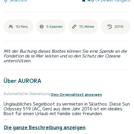
10 Pers.
5 Kabinen
15 Meter
2016
Mit der Buchung dieses Bootes können Sie eine Spende an die
Fondation de la Mer leisten und so den Schutz der Ozeane
unterstützen.
Über AURORA
Automatische Übersetzung
Den Originaltext anzeigen
Unglaubliches Segelboot zu vermieten in Skiathos. Diese Sun
Odyssey 519 (AC, Gen) aus dem Jahr 2016 ist ein ideales
Boot für einen Urlaub mit Familie oder Freunden.
Das Boot verfügt über 6 voll ausgestattete Kabinen und
Die ganze Beschreibung anzeigen
bietet Platz für 10 Personen. Mit einer Gesamtlänge von 15
Metern ist es Ihr bester Verbündeter, um einen