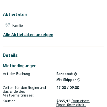
außergewöhnlichen Urlaub auf dem Wasser in der Umgebung
von Skiathos zu verbringen.>
Aktivitäten
Diese Sun Odyssey 519 (AC, Gen) ist mit 3 Toiletten mit
Dusche ausgestattet.
Familie
Dieses Boot ist mit einem Lattengroßsegel und einer
Rollgenua ausgestattet. Es verfügt über folgende
Ausstattung: Autopilot, Außenbordmotor, Fernseher,
Alle Aktivitäten anzeigen
Solarpanel.
Buchungsanfragen und Angebote werden direkt von
SamBoat bearbeitet. Über die Plattform erhalten Sie die
Details
Mietbedingungen
Art der Buchung
Bareboat
Mit Skipper
Zeiten für den Beginn und
17:00 / 09:00
das Ende des
Mietverhältnisses:
Kaution
$865,13
(Von einem
Eigentümer direkt