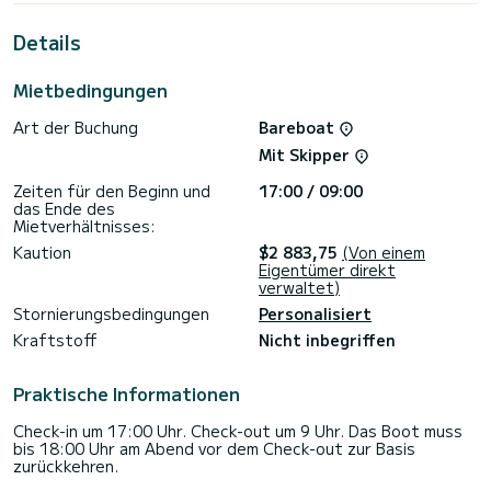
Verbündeter für einen außergewöhnlichen Urlaub auf dem
Wasser in der Umgebung von
Details
Für Ihren Komfort verfügt MK2324-002 über 4 Toiletten mit
Dusche
Mietbedingungen
Es verfügt insbesondere über folgende Ausstattung:
Art der Buchung
Bareboat
Autopilot, externe Lautsprecher, Deckdusche,
Wassermacher, Plancha, Badeplattform.
Mit Skipper
Für jede Anfrage Informationen oder Reservierung, klicken
Zeiten für den Beginn und
17:00 / 09:00
Sie auf die Schaltfläche „Angebot anfordern“. Ein SamBoat-
das Ende des
Mietverhältnisses:
Kaution
$2 883,75
(Von einem
Eigentümer direkt
verwaltet)
Stornierungsbedingungen
Personalisiert
Kraftstoff
Nicht inbegriffen
Praktische Informationen
Check-in um 17:00 Uhr. Check-out um 9 Uhr. Das Boot muss
bis 18:00 Uhr am Abend vor dem Check-out zur Basis
zurückkehren.