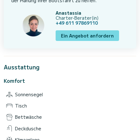
der Planung Ihrer Bootsfahrt zu helfen.
Anastassia
Charter-Berater(in)
+49 611 97869110
Ein Angebot anfordern
Ausstattung
Komfort
Sonnensegel
Tisch
Bettwäsche
Deckdusche
Klimaanlage