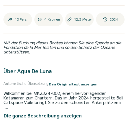
10 Pers.
4 Kabinen
12,3 Meter
2024
Mit der Buchung dieses Bootes können Sie eine Spende an die
Fondation de la Mer leisten und so den Schutz der Ozeane
unterstützen.
Über Agua De Luna
Automatische Übersetzung
Den Originaltext anzeigen
Willkommen bei MK2324-002, einem hervorragenden
Katamaran zum Chartern. Das im Jahr 2024 hergestellte Bali
Catspace Voile bringt Sie zu den schönsten Ankerplätzen in
.
Die ganze Beschreibung anzeigen
Das Boot verfügt über 4 komfortable Kabinen und eine
Bootskapazität von 10 Personen. Mit einer Gesamtlänge von
12 Metern und einer Leistung von 60 PS wird es Ihr bester