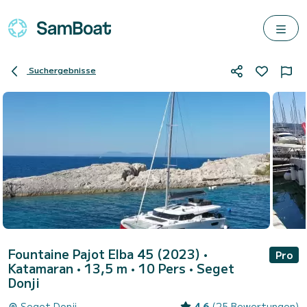
Suchergebnisse
Fountaine Pajot Elba 45 (2023)
•
Pro
Katamaran • 13,5 m • 10 Pers •
Seget
Donji
Seget Donji
4.6
(25 Bewertungen)