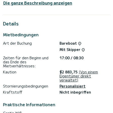
Die ganze Beschreibung anzeigen
Das Boot verfügt über 4 voll ausgestattete Kabine(n) und
bietet Platz für 10 Personen. Mit einer Gesamtlänge von 14
Metern wird es Ihr bester Verbündeter sein, um einen
außergewöhnlichen Urlaub auf dem Wasser in der Umgebung
von Donji Seget zu verbringen.>
Details
Diese Elba 45 ist mit 4 Toiletten mit Dusche ausgestattet.
Mietbedingungen
Dieses Boot ist mit einem Lattengroßsegel und einer
Rollgenua ausgestattet. Es verfügt über folgende
Art der Buchung
Bareboat
Ausstattung: Elektrische Winde, Plancha, Klimaanlage,
Geschirrspüler, Außenbordmotor, Deckdusche, Autopilot,
Mit Skipper
Fernseher.
Zeiten für den Beginn und
17:00 / 08:30
Zögern Sie nicht, uns für ein Angebot zu kontaktieren, ein
das Ende des
Mietverhältnisses:
Kaution
$2 883,75
(Von einem
Eigentümer direkt
verwaltet)
Stornierungsbedingungen
Personalisiert
Kraftstoff
Nicht inbegriffen
Praktische Informationen