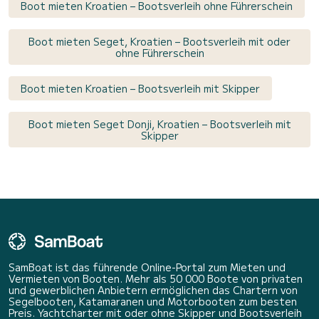
Boot mieten Kroatien – Bootsverleih ohne Führerschein
Boot mieten Seget, Kroatien – Bootsverleih mit oder
ohne Führerschein
Boot mieten Kroatien – Bootsverleih mit Skipper
Boot mieten Seget Donji, Kroatien – Bootsverleih mit
Skipper
SamBoat ist das führende Online-Portal zum Mieten und
Vermieten von Booten. Mehr als 50 000 Boote von privaten
und gewerblichen Anbietern ermöglichen das Chartern von
Segelbooten, Katamaranen und Motorbooten zum besten
Preis. Yachtcharter mit oder ohne Skipper und Bootsverleih