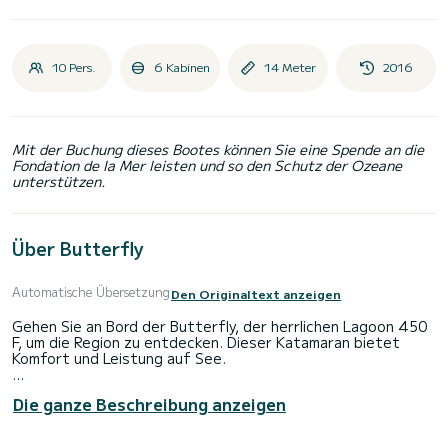
10 Pers.
6 Kabinen
14 Meter
2016
Mit der Buchung dieses Bootes können Sie eine Spende an die
Fondation de la Mer leisten und so den Schutz der Ozeane
unterstützen.
Über Butterfly
Automatische Übersetzung
Den Originaltext anzeigen
Gehen Sie an Bord der Butterfly, der herrlichen Lagoon 450
F, um die Region zu entdecken. Dieser Katamaran bietet
Komfort und Leistung auf See.
Das Boot verfügt über 6 komfortable Kabinen und eine
Die ganze Beschreibung anzeigen
Bootskapazität von 10 Personen. Mit einer Gesamtlänge von
14 Metern ist es Ihr bester Verbündeter für einen
außergewöhnlichen Urlaub auf dem Wasser in der Umgebung