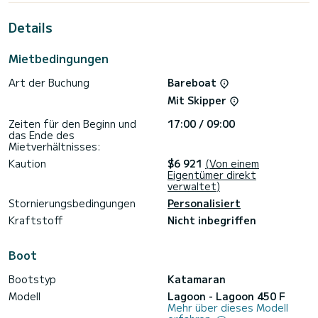
von
Details
Für Ihren Komfort verfügt Butterfly über 4 Toiletten mit
Dusche < br>
Es verfügt über folgende Ausstattung: Autopilot, USB-
Mietbedingungen
Anschluss, Wassermacher, Plancha, Klimaanlage.
Art der Buchung
Bareboat
Wir laden Sie ein, direkt über die Plattform ein Angebot
anzufordern. Wir werden uns dann mit unseren besten
Mit Skipper
Zeiten für den Beginn und
17:00 / 09:00
das Ende des
Mietverhältnisses:
Kaution
$6 921
(Von einem
Eigentümer direkt
verwaltet)
Stornierungsbedingungen
Personalisiert
Kraftstoff
Nicht inbegriffen
Boot
Bootstyp
Katamaran
Modell
Lagoon - Lagoon 450 F
Mehr über dieses Modell