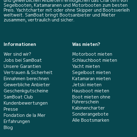
und gewerblichen Anbietern ermöglichen das Chartern von
Segelbooten, Katamaranen und Motorbooten zum besten
Preis. Yachtcharter mit oder ohne Skipper und Bootsverleih
weltweit. SamBoat bringt Bootsanbieter und Mieter
zusammen, vertraulich und sicher.
Informationen
Was mieten?
Wer sind wir?
Motorboot mieten
Jobs bei SamBoat
Schlauchboot mieten
Unsere Garantien
Yacht mieten
Vertrauen & Sicherheit
Segelboot mieten
Einnahmen berechnen
Katamaran mieten
Gewerbliche Anbieter
Jetski mieten
Geschenkgutscheine
Hausboot mieten
SamBoat Club
Boot mieten ohne
Führerschein
Kundenbewertungen
Kabinencharter
Presse
Sonderangebote
Fondation de la Mer
Alle Bootsmarken
Erfahrungen
Blog