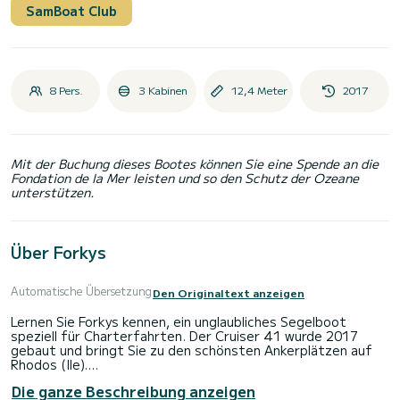
SamBoat Club
8 Pers.
3 Kabinen
12,4 Meter
2017
Mit der Buchung dieses Bootes können Sie eine Spende an die
Fondation de la Mer leisten und so den Schutz der Ozeane
unterstützen.
Über Forkys
Automatische Übersetzung
Den Originaltext anzeigen
Lernen Sie Forkys kennen, ein unglaubliches Segelboot
speziell für Charterfahrten. Der Cruiser 41 wurde 2017
gebaut und bringt Sie zu den schönsten Ankerplätzen auf
Rhodos (Ile).
Die ganze Beschreibung anzeigen
Das Boot verfügt über 3 voll ausgestattete Kabinen und