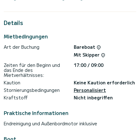
bietet Platz für 8 Personen. Mit einer Gesamtlänge von 12
Metern wird es Ihr bester Verbündeter sein, um einen
außergewöhnlichen Urlaub auf dem Wasser in der Umgebung
von Rhodos (Ile) zu verbringen.
Details
Dieser Cruiser 41 ist mit 2 Toiletten mit Dusche
Mietbedingungen
ausgestattet.
Art der Buchung
Bareboat
Dieses Boot ist mit einem Rollgroßsegel und einer Rollgenua
ausgestattet. Es verfügt über folgende Ausstattung:
Mit Skipper
Autopilot, Außenbordmotor, Bugstrahlruder, Badeplattform.
Zeiten für den Beginn und
17:00 / 09:00
Wir laden Sie ein, direkt über die Plattform ein Angebot
das Ende des
anzufordern. Wir werden uns mit unseren besten Angeboten
Mietverhältnisses:
Kaution
Keine Kaution erforderlich
Stornierungsbedingungen
Personalisiert
Kraftstoff
Nicht inbegriffen
Praktische Informationen
Endreinigung und Außenbordmotor inklusive
Boot