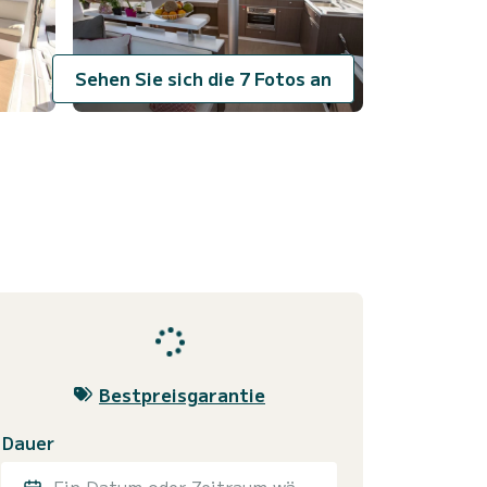
Sehen Sie sich die 7 Fotos an
Bestpreisgarantie
Dauer
Ein Datum oder Zeitraum wählen