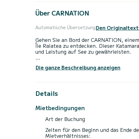
Über CARNATION
Den Originaltext
Automatische Übersetzung
Gehen Sie an Bord der CARNATION, einem e
Île Raiatea zu entdecken. Dieser Katama
und Leistung auf See zu gewährleisten.
Der Katamaran ist 12 Meter lang und hat 
Die ganze Beschreibung anzeigen
Platz für 10 Passagiere.
Für Ihren Komfort verfügt CARNATION üb
Details
Dieses Boot ist mit einem Großsegel mit L
verfügt über die folgende Ausstattung: A
elektrische Winde.
Mietbedingungen
Buchungsanfragen und Angebote werden di
Art der Buchung
Zeiten für den Beginn und das Ende de
Mietverhältnisses: