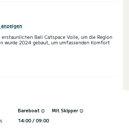
 anzeigen
rstaunlichen Bali Catspace Voile, um die Region
ran wurde 2024 gebaut, um umfassenden Komfort
80 PS. Die 4 Kabinen bieten während der Fahrt
er 4 Toiletten mit Dusche
atten und einer Rollgenua ausgestattet. Es
utopilot, Lautsprecher, Deckdusche, Wassermacher,
rekt von SamBoat bearbeitet. Über die Plattform
Bareboat
Mit Skipper
s
14:00 / 09:00