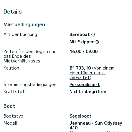
Begleiter für einen unvergesslichen Bootsurlaub in der
Umgebung von Punat.
Details
Für Ihren Komfort verfügt Maral über 2 Toiletten mit Dusche
Mietbedingungen
Dieses Boot ist mit einem Rollgroßsegel und einem Rollgenua
ausgestattet. Es ist unter anderem mit folgender
Art der Buchung
Bareboat
Ausrüstung ausgestattet: Autopilot, Bugstrahlruder, USB-
Steckdose, Deckdusche, Badeplattform.
Mit Skipper
Bitte fordern Sie Ihr Angebot direkt über die Plattform an,
Zeiten für den Beginn und
16:00 / 09:00
das Ende des
Mietverhältnisses:
Kaution
$1 733,10
(Von einem
Eigentümer direkt
verwaltet)
Stornierungsbedingungen
Personalisiert
Kraftstoff
Nicht inbegriffen
Boot
Bootstyp
Segelboot
Modell
Jeanneau - Sun Odyssey
410