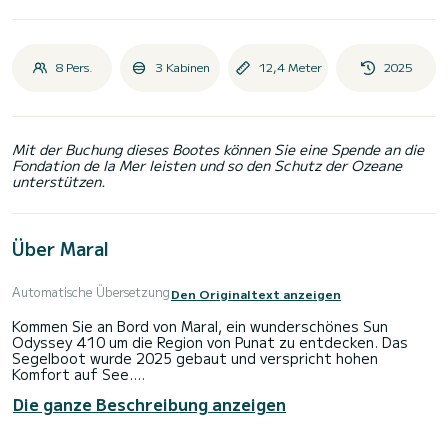
8 Pers.
3 Kabinen
12,4 Meter
2025
Mit der Buchung dieses Bootes können Sie eine Spende an die
Fondation de la Mer leisten und so den Schutz der Ozeane
unterstützen.
Über Maral
Automatische Übersetzung
Den Originaltext anzeigen
Kommen Sie an Bord von Maral, ein wunderschönes Sun
Odyssey 410 um die Region von Punat zu entdecken. Das
Segelboot wurde 2025 gebaut und verspricht hohen
Komfort auf See.
Die ganze Beschreibung anzeigen
Das Boot verfügt über 3 komfortable Kabinen für bis zu 8
Personen. Mit seinen 12 Metern Länge und einer
Motorleistung von 44 PS bietet sich das Schiff als idealer