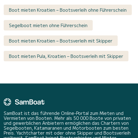
Boot mieten Kroatien – Bootsverleih ohne Führerschein
Segelboot mieten ohne Führerschein
Boot mieten Kroatien – Bootsverleih mit Skipper
Boot mieten Pula, Kroatien – Bootsverleih mit Skipper
SamBoat ist das führende Online-Portal zum Mieten und
Vermieten von Booten. Mehr als 50 000 Boote von privaten
und gewerblichen Anbietern ermöglichen das Chartern von
Segelbooten, Katamaranen und Motorbooten zum besten
Preis. Yachtcharter mit oder ohne Skipper und Bootsverleih
weltweit. SamBoat bringt Bootsanbieter und Mieter