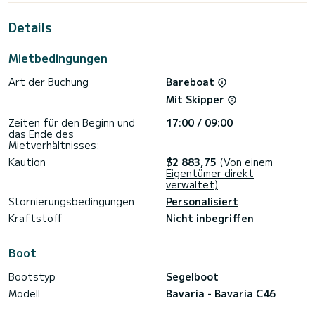
Dieses Bavaria C46 verfügt über 4 Toiletten mit Dusche.
Details
Dieses Boot ist mit einem Rollgroßsegel und einem Rollgenua
ausgestattet. Es ist unter anderem mit folgender
Mietbedingungen
Ausrüstung ausgestattet: Außenkühlschrank,
Badeplattform, Autopilot, Deckdusche, Bugstrahlruder,
Art der Buchung
Bareboat
USB-Steckdose, Außenlautsprecher, Grillplatte.
Mit Skipper
Buchungsanfragen und unverbindliche Preisanfragen werden
direkt von SamBoat bearbeitet. Über die Plattform erhalten
Zeiten für den Beginn und
17:00 / 09:00
das Ende des
Mietverhältnisses:
Kaution
$2 883,75
(Von einem
Eigentümer direkt
verwaltet)
Stornierungsbedingungen
Personalisiert
Kraftstoff
Nicht inbegriffen
Boot
Bootstyp
Segelboot
Modell
Bavaria - Bavaria C46