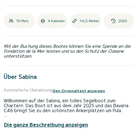
10 Pers.
4 Kabinen
14,5 Meter
2025
Mit der Buchung dieses Bootes können Sie eine Spende an die
Fondation de la Mer leisten und so den Schutz der Ozeane
unterstützen.
Über Sabina
Automatische Übersetzung
Den Originaltext anzeigen
Willkommen auf der Sabina, ein tolles Segelboot zum
Chartern. Das Boot ist aus dem Jahr 2025 und das Bavaria
C46 bringt Sie zu den schönsten Ankerplätzen um Pula.
Sie möchten einen unvergesslichen Törn auf diesem
Die ganze Beschreibung anzeigen
Segelboot mit 15 Metern Länge verbringen? Sie können mit
bis zu 10 Personen an Bord kommen und die 4 komfortablen
Kabinen genießen.