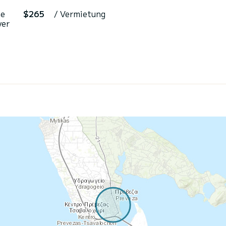
he
$265
/ Vermietung
ver