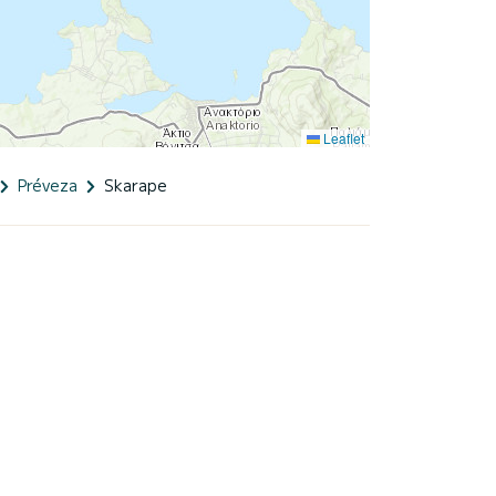
Leaflet
Préveza
Skarape