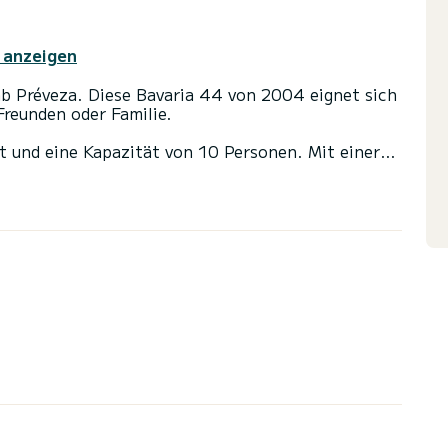
 anzeigen
b Préveza. Diese Bavaria 44 von 2004 eignet sich
Freunden oder Familie.
 und eine Kapazität von 10 Personen. Mit einer
fekter Begleiter sein, um einen einzigartigen
on Préveza zu verbringen.
 Toiletten mit Dusche
s Großsegel und einem Rollgenua ausgestattet. Es
g ausgestattet: Autopilot, Bugstrahlruder, TV,
uchung, klicken Sie bitte auf den Button "Angebot
schickt Ihnen ein persönliches Angebot zu