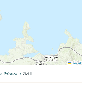
Leaflet
Préveza
Zizi II