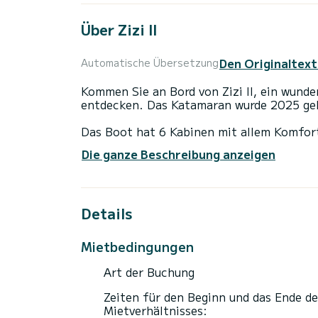
Über Zizi II
Den Originaltext
Automatische Übersetzung
Kommen Sie an Bord von Zizi II, ein wunde
entdecken. Das Katamaran wurde 2025 geb
Das Boot hat 6 Kabinen mit allem Komfort und eine Ka
Gesamtlänge von 14 Metern wird es Ihr per
Die ganze Beschreibung anzeigen
Urlaub auf dem Wasser in der Umgebung v
Dieses Bali 4.6 verfügt über 5 Toiletten 
Details
Es ist unter anderem mit folgender Ausrüs
Klimaanlage.
Mietbedingungen
Art der Buchung
Zeiten für den Beginn und das Ende de
Mietverhältnisses: