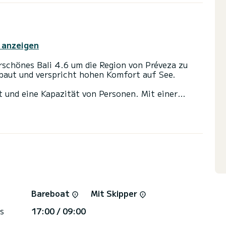
 anzeigen
rschönes Bali 4.6 um die Region von Préveza zu
aut und verspricht hohen Komfort auf See.
pazität von Personen. Mit einer
fekter Begleiter sein, um einen einzigartigen
on Préveza zu verbringen.
mit Dusche.
tung ausgestattet: Autopilot, Entsalzungsanlage,
Bareboat
Mit Skipper
s
17:00 / 09:00