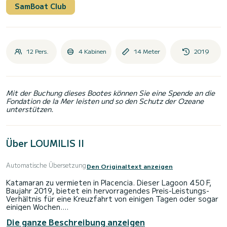
SamBoat Club
12 Pers.
4 Kabinen
14 Meter
2019
Mit der Buchung dieses Bootes können Sie eine Spende an die
Fondation de la Mer leisten und so den Schutz der Ozeane
unterstützen.
Über LOUMILIS II
Automatische Übersetzung
Den Originaltext anzeigen
Katamaran zu vermieten in Placencia. Dieser Lagoon 450 F,
Baujahr 2019, bietet ein hervorragendes Preis-Leistungs-
Verhältnis für eine Kreuzfahrt von einigen Tagen oder sogar
einigen Wochen.
Die ganze Beschreibung anzeigen
Der Katamaran ist 14 Meter lang und hat 114 PS. Die 4