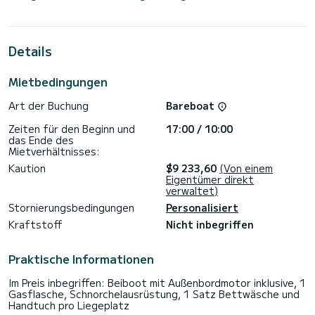
Kabinen bieten Platz für 12 Passagiere während der
Kreuzfahrt.
Dieser Lagoon 450 F ist mit 4 Toiletten mit Dusche
Details
ausgestattet.
Dieses Boot ist mit einem Großsegel mit durchgehender
Mietbedingungen
Latte und einer Rollgenua ausgestattet. Es verfügt über
die folgende Ausstattung: Autopilot, Lautsprecher, USB-
Art der Buchung
Bareboat
Stecker, Deckdusche, Wassermacher, Elektrische Winde,
Außenkühlschrank.
Zeiten für den Beginn und
17:00 / 10:00
das Ende des
Für Informationsanfragen oder Reservierungen klicken Sie
Mietverhältnisses:
auf die Schaltfläche „Angebot anfordern“. Ein SamBoat-
Kaution
$9 233,60
(Von einem
Eigentümer direkt
verwaltet)
Stornierungsbedingungen
Personalisiert
Kraftstoff
Nicht inbegriffen
Praktische Informationen
Im Preis inbegriffen: Beiboot mit Außenbordmotor inklusive, 1
Gasflasche, Schnorchelausrüstung, 1 Satz Bettwäsche und
Handtuch pro Liegeplatz