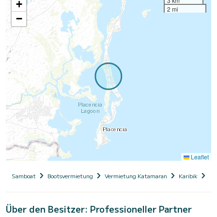
3 km
+
2 mi
−
Leaflet
Samboat
Bootsvermietung
Vermietung Katamaran
Karibik
Bel
Über den Besitzer: Professioneller Partner