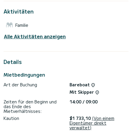
Für Ihren Komfort verfügt Nela über 1 Toilette mit Dusche
Aktivitäten
Es verfügt insbesondere über die folgende Ausstattung: <
b>Autopilot , Bugstrahlruder, Externe Lautsprecher, USB-
Familie
Anschluss, Deckdusche, Bluetooth-Verbindung.
Wenn Sie Fragen zum Boot oder zu den Mietbedingungen
Alle Aktivitäten anzeigen
haben, können Sie über die Samboat-Plattform eine
Nachricht senden. Ein SamBoat-Berater beantwortet Ihre
Details
Mietbedingungen
Art der Buchung
Bareboat
Mit Skipper
Zeiten für den Beginn und
14:00 / 09:00
das Ende des
Mietverhältnisses:
Kaution
$1 733,10
(Von einem
Eigentümer direkt
verwaltet)