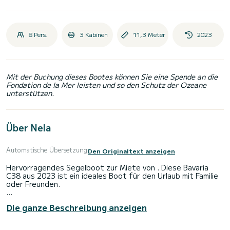
8 Pers.
3 Kabinen
11,3 Meter
2023
Mit der Buchung dieses Bootes können Sie eine Spende an die
Fondation de la Mer leisten und so den Schutz der Ozeane
unterstützen.
Über Nela
Automatische Übersetzung
Den Originaltext anzeigen
Hervorragendes Segelboot zur Miete von . Diese Bavaria
C38 aus 2023 ist ein ideales Boot für den Urlaub mit Familie
oder Freunden.
Auf diesem Segelboot aus 11 Metern Länge verbringen Sie
Die ganze Beschreibung anzeigen
eine außergewöhnliche Kreuzfahrt. Sie können beim Segeln
bis zu 6 Personen unterbringen und die 3 komfortablen
Kabinen genießen.