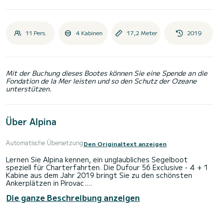
11 Pers.
4 Kabinen
17,2 Meter
2019
Mit der Buchung dieses Bootes können Sie eine Spende an die
Fondation de la Mer leisten und so den Schutz der Ozeane
unterstützen.
Über Alpina
Automatische Übersetzung
Den Originaltext anzeigen
Lernen Sie Alpina kennen, ein unglaubliches Segelboot
speziell für Charterfahrten. Die Dufour 56 Exclusive - 4 + 1
Kabine aus dem Jahr 2019 bringt Sie zu den schönsten
Ankerplätzen in Pirovac.
Die ganze Beschreibung anzeigen
Auf diesem 17 Meter langen Segelboot werden Sie eine
außergewöhnliche Kreuzfahrt erleben. Sie können während
der Kreuzfahrt bis zu 11 Passagiere unterbringen und die 4