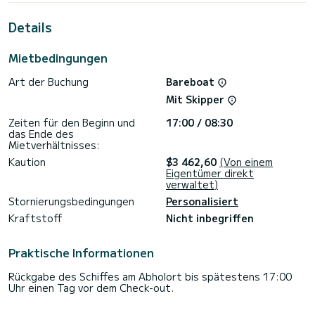
Kabinen mit allem Komfort nutzen.
Details
Für Ihren Komfort verfügt Alpina über 2 Toiletten mit
Dusche.
Mietbedingungen
Es verfügt über die folgende Ausstattung: Bugstrahlruder,
Lautsprecher, Geschirrspüler, Autopilot, Plancha, Fernseher,
Art der Buchung
Bareboat
WLAN und Internet, Deckdusche.
Mit Skipper
Zögern Sie nicht, uns für ein Angebot zu kontaktieren, ein
Zeiten für den Beginn und
17:00 / 08:30
das Ende des
Mietverhältnisses:
Kaution
$3 462,60
(Von einem
Eigentümer direkt
verwaltet)
Stornierungsbedingungen
Personalisiert
Kraftstoff
Nicht inbegriffen
Praktische Informationen
Rückgabe des Schiffes am Abholort bis spätestens 17:00
Uhr einen Tag vor dem Check-out.