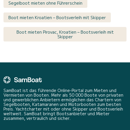
Segelboot mieten ohne Führerschein
Boot mieten Kroatien – Bootsverleih mit Skipper
Boot mieten Pirovac, Kroatien – Bootsverleih mit
Skipper
SamBoat ist das führende Online-Portal zum Mieten und
Vermieten von Booten. Mehr als 50 000 Boote von privaten
und gewerblichen Anbietern ermöglichen das Chartern von
Segelbooten, Katamaranen und Motorbooten zum besten
Preis. Yachtcharter mit oder ohne Skipper und Bootsverleih
weltweit. SamBoat bringt Bootsanbieter und Mieter
zusammen, vertraulich und sicher.