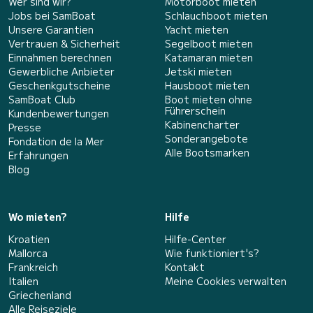
Wer sind wir?
Motorboot mieten
Jobs bei SamBoat
Schlauchboot mieten
Unsere Garantien
Yacht mieten
Vertrauen & Sicherheit
Segelboot mieten
Einnahmen berechnen
Katamaran mieten
Gewerbliche Anbieter
Jetski mieten
Geschenkgutscheine
Hausboot mieten
SamBoat Club
Boot mieten ohne
Führerschein
Kundenbewertungen
Kabinencharter
Presse
Sonderangebote
Fondation de la Mer
Alle Bootsmarken
Erfahrungen
Blog
Wo mieten?
Hilfe
Kroatien
Hilfe-Center
Mallorca
Wie funktioniert's?
Frankreich
Kontakt
Italien
Meine Cookies verwalten
Griechenland
Alle Reiseziele