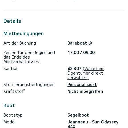
Sie werden eine außergewöhnliche Kreuzfahrt auf diesem 13
Meter langen Segelboot erleben. Sie können während der
Kreuzfahrt bis zu 9 Passagiere unterbringen und die 4
Kabinen mit vollem Komfort nutzen.
Details
Diese Sun Odyssey 440 ist mit 2 Toiletten mit Dusche
ausgestattet.
Mietbedingungen
Dieses Boot ist mit einem Rollgroßsegel und einer Rollgenua
Art der Buchung
Bareboat
ausgestattet. Es verfügt über folgende Ausstattung:
Autopilot, Außenbordmotor, Bugstrahlruder, Lautsprecher,
Zeiten für den Beginn und
17:00 / 09:00
USB-Stecker, Deckdusche, Außenkühlschrank.
das Ende des
Mietverhältnisses:
Wir laden Sie ein, direkt über die Plattform ein Angebot
anzufordern. Wir werden uns mit unseren besten Angeboten
Kaution
$2 307
(Von einem
Eigentümer direkt
verwaltet)
Stornierungsbedingungen
Personalisiert
Kraftstoff
Nicht inbegriffen
Boot
Bootstyp
Segelboot
Modell
Jeanneau - Sun Odyssey
440