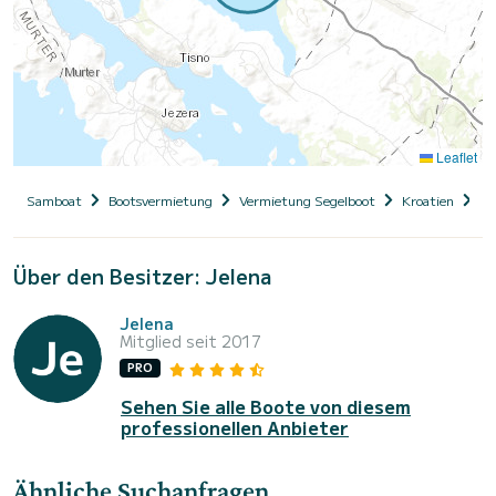
Leaflet
Samboat
Bootsvermietung
Vermietung Segelboot
Kroatien
Da
Über den Besitzer: Jelena
Jelena
Mitglied seit 2017
PRO
Sehen Sie alle Boote von diesem
professionellen Anbieter
Ähnliche Suchanfragen