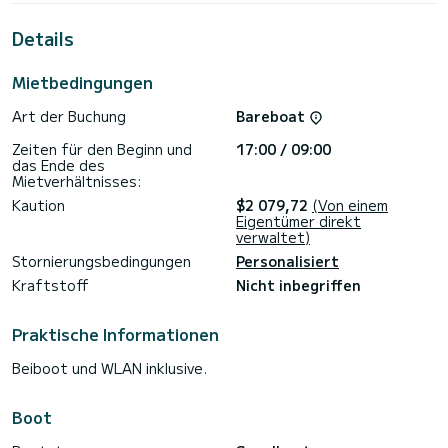
Diese Oceanis 34.1 ist mit 1 Toilette mit Dusche
ausgestattet.
Details
Dieses Boot ist mit einem Rollgroßsegel und einer Rollgenua
ausgestattet. Es verfügt über folgende Ausstattung:
Mietbedingungen
Autopilot, Bugstrahlruder, Lautsprecher, USB-Stecker,
Deckdusche, Bluetooth-Verbindung.
Art der Buchung
Bareboat
Wir laden Sie ein, direkt über die Plattform ein Angebot
Zeiten für den Beginn und
17:00 / 09:00
anzufordern. Wir werden uns mit unseren besten Angeboten
das Ende des
Mietverhältnisses:
Kaution
$2 079,72
(Von einem
Eigentümer direkt
verwaltet)
Stornierungsbedingungen
Personalisiert
Kraftstoff
Nicht inbegriffen
Praktische Informationen
Beiboot und WLAN inklusive.
Boot