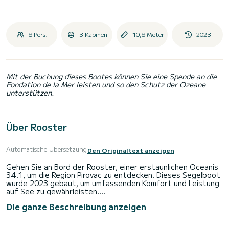
8 Pers.
3 Kabinen
10,8 Meter
2023
Mit der Buchung dieses Bootes können Sie eine Spende an die
Fondation de la Mer leisten und so den Schutz der Ozeane
unterstützen.
Über Rooster
Automatische Übersetzung
Den Originaltext anzeigen
Gehen Sie an Bord der Rooster, einer erstaunlichen Oceanis
34.1, um die Region Pirovac zu entdecken. Dieses Segelboot
wurde 2023 gebaut, um umfassenden Komfort und Leistung
auf See zu gewährleisten.
Die ganze Beschreibung anzeigen
Das Segelboot ist 11 Meter lang und hat 29 PS. Die 3
Kabinen bieten während der Fahrt Platz für 8 Passagiere.