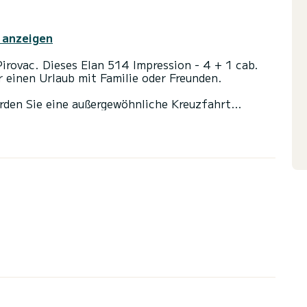
 anzeigen
irovac. Dieses Elan 514 Impression - 4 + 1 cab.
r einen Urlaub mit Familie oder Freunden.
rden Sie eine außergewöhnliche Kreuzfahrt
t bis zu 11 Passagiere unterbringen und die 4
st mit 4 Toiletten mit Dusche ausgestattet.
nd einer Rollgenua ausgestattet. Es verfügt über
lruder, Fernseher, Lautsprecher, USB-Anschluss,
ngen klicken Sie auf die Schaltfläche „Angebot