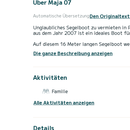
Über Maja 07
Den Originaltext
Automatische Übersetzung
Unglaubliches Segelboot zu vermieten in P
aus dem Jahr 2007 ist ein ideales Boot fü
Auf diesem 16 Meter langen Segelboot we
erleben. Sie können während der Kreuzfahr
Die ganze Beschreibung anzeigen
Kabinen mit absolutem Komfort nutzen.
Dieses Elan 514 Impression - 4 + 1 cab. i
Aktivitäten
Dieses Boot ist mit einem Rollgroßsegel u
folgende Ausstattung: Autopilot, Bugstrah
Deckdusche.
Familie
Für Informationsanfragen oder Reservieru
Alle Aktivitäten anzeigen
Details