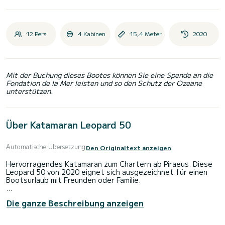
12 Pers.
4 Kabinen
15,4 Meter
2020
Mit der Buchung dieses Bootes können Sie eine Spende an die
Fondation de la Mer leisten und so den Schutz der Ozeane
unterstützen.
Über Katamaran Leopard 50
Automatische Übersetzung
Den Originaltext anzeigen
Hervorragendes Katamaran zum Chartern ab Piraeus. Diese
Leopard 50 von 2020 eignet sich ausgezeichnet für einen
Bootsurlaub mit Freunden oder Familie.
Das Boot hat 4 Kabinen mit allem Komfort und eine
Die ganze Beschreibung anzeigen
Kapazität von 12 Personen. Mit einer Gesamtlänge von 15
Metern wird es Ihr perfekter Begleiter sein, um einen
einzigartigen Urlaub auf dem Wasser in der Umgebung von