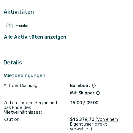
Piraeus zu verbringen.
Aktivitäten
Für Ihren Komfort verfügt über 4 Toiletten mit Dusche
Dieses Boot ist mit einem Durchgelattetes Großsegel und
Familie
einem Rollgenua ausgestattet. Es ist unter anderem mit
folgender Ausrüstung ausgestattet: Autopilot,
Außenlautsprecher, Deckdusche, Entsalzungsanlage,
Alle Aktivitäten anzeigen
Klimaanlage.
Haben Sie Fragen bezüglich des Bootes oder den
Charterbedingungen? Schicken Sie uns einfach eine
Nachricht auf SamBoat, unsere Mitarbeiter beantworten
Details
Mietbedingungen
Art der Buchung
Bareboat
Mit Skipper
Zeiten für den Beginn und
15:00 / 09:00
das Ende des
Mietverhältnisses:
Kaution
$16 379,70
(Von einem
Eigentümer direkt
verwaltet)