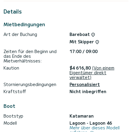
Gesamtlänge von 14 Metern und 114 PS wird es Ihr bester
Freund sein, wenn Sie außergewöhnliche Ferien auf den
Details
Gewässern von D-Marin Zea Marina verbringen.>
Diese Lagoon 46 ist mit 5 Toiletten mit Dusche
Mietbedingungen
ausgestattet.
Art der Buchung
Bareboat
Dieses Boot ist mit einem Lattengroßsegel und einer
Rollgenua ausgestattet. Es verfügt über folgende
Mit Skipper
Ausstattung: Autopilot, TV, USB-Anschluss, Deckdusche,
Wassermacher, Elektrische Winde, Bluetooth-Verbindung.
Zeiten für den Beginn und
17:00 / 09:00
das Ende des
Buchungsanfragen und Angebote werden direkt von
Mietverhältnisses:
SamBoat bearbeitet. Über die Plattform erhalten Sie die
Kaution
$4 616,80
(Von einem
Eigentümer direkt
verwaltet)
Stornierungsbedingungen
Personalisiert
Kraftstoff
Nicht inbegriffen
Boot
Bootstyp
Katamaran
Modell
Lagoon - Lagoon 46
Mehr über dieses Modell