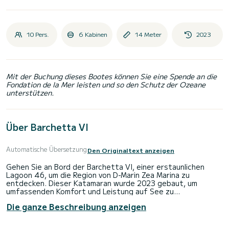
10 Pers.
6 Kabinen
14 Meter
2023
Mit der Buchung dieses Bootes können Sie eine Spende an die
Fondation de la Mer leisten und so den Schutz der Ozeane
unterstützen.
Über Barchetta VI
Automatische Übersetzung
Den Originaltext anzeigen
Gehen Sie an Bord der Barchetta VI, einer erstaunlichen
Lagoon 46, um die Region von D-Marin Zea Marina zu
entdecken. Dieser Katamaran wurde 2023 gebaut, um
umfassenden Komfort und Leistung auf See zu
gewährleisten.
Die ganze Beschreibung anzeigen
Das Boot verfügt über 6 Kabinen mit absolutem Komfort
und einer Kapazität von 10 Passagieren. Mit einer