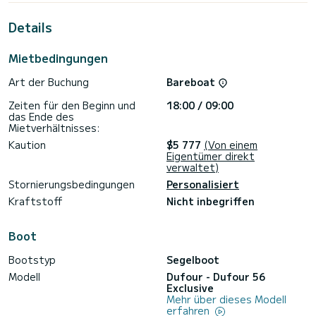
außergewöhnlichen Urlaub auf dem Wasser in der Umgebung
von Marina di Portisco
Details
zu verbringen. Für Ihren Komfort verfügt Ipazia über 3 mit
Dusche
Mietbedingungen
Es verfügt über folgende Ausstattung: Autopilot, USB,
Art der Buchung
Bareboat
Klimaanlage, Bluetooth-Verbindung .
Zeiten für den Beginn und
18:00 / 09:00
Für jeden Wenn Sie Informationen oder eine Reservierung
das Ende des
anfordern möchten, klicken Sie auf die Schaltfläche
Mietverhältnisses:
„Angebot anfordern“. Ein SamBoat-Experte wird Ihnen das
Kaution
$5 777
(Von einem
Eigentümer direkt
verwaltet)
Stornierungsbedingungen
Personalisiert
Kraftstoff
Nicht inbegriffen
Boot
Bootstyp
Segelboot
Modell
Dufour - Dufour 56
Exclusive
Mehr über dieses Modell
erfahren