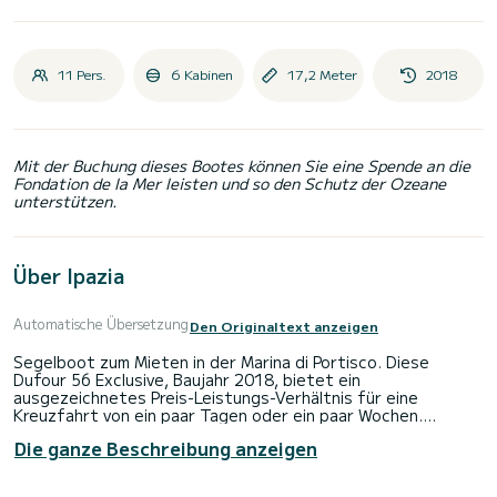
11 Pers.
6 Kabinen
17,2 Meter
2018
Mit der Buchung dieses Bootes können Sie eine Spende an die
Fondation de la Mer leisten und so den Schutz der Ozeane
unterstützen.
Über Ipazia
Automatische Übersetzung
Den Originaltext anzeigen
Segelboot zum Mieten in der Marina di Portisco. Diese
Dufour 56 Exclusive, Baujahr 2018, bietet ein
ausgezeichnetes Preis-Leistungs-Verhältnis für eine
Kreuzfahrt von ein paar Tagen oder ein paar Wochen.
Die ganze Beschreibung anzeigen
Das Boot verfügt über 6 komfortable Kabinen und eine
Bootskapazität von 12 Personen. Mit einer Gesamtlänge von
17 Metern wird es Ihr bester Verbündeter sein, um einen