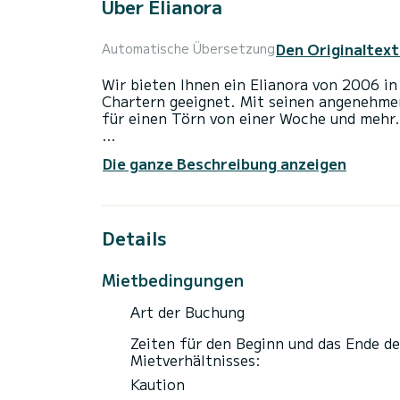
Über Elianora
Den Originaltext
Automatische Übersetzung
Wir bieten Ihnen ein Elianora von 2006 in
Chartern geeignet. Mit seinen angenehmen
für einen Törn von einer Woche und mehr.
Das Boot hat 6 Kabinen mit allem Komfort
Die ganze Beschreibung anzeigen
Gesamtlänge von 39 Metern wird es Ihr per
Urlaub auf dem Wasser in der Umgebung vo
Dieses Elianora verfügt über 6 Toiletten 
Details
Es ist unter anderem mit folgender Ausrü
Klimaanlage.
Mietbedingungen
Um Informationen anzufragen oder eine B
Art der Buchung
anfordern". Ein Mitarbeiter von SamBoat 
Zeiten für den Beginn und das Ende de
Mietverhältnisses:
Kaution