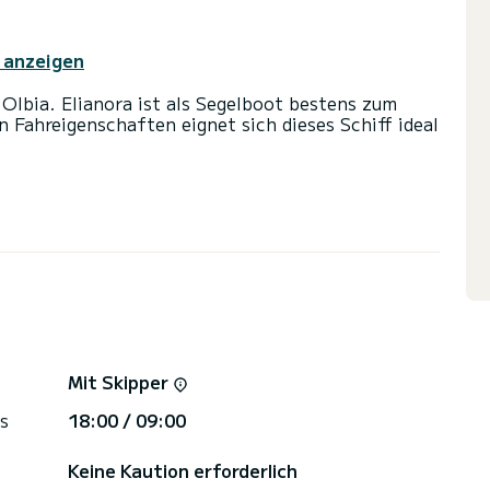
 anzeigen
 Olbia. Elianora ist als Segelboot bestens zum
 Fahreigenschaften eignet sich dieses Schiff ideal
 und eine Kapazität von 12 Personen. Mit einer
fekter Begleiter sein, um einen einzigartigen
n Olbia zu verbringen.
mit Dusche.
stung ausgestattet: Entsalzungsanlage,
uchung, klicken Sie bitte auf den Button "Angebot
Mit Skipper
schickt Ihnen ein persönliches Angebot zu
s
18:00 / 09:00
Keine Kaution erforderlich