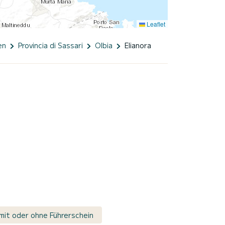
Leaflet
en
Provincia di Sassari
Olbia
Elianora
 mit oder ohne Führerschein